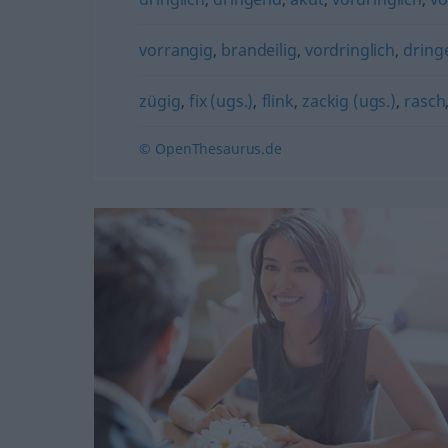
vorrangig
,
brandeilig
,
vordringlich
,
dring
zügig
,
fix (ugs.)
,
flink
,
zackig (ugs.)
,
rasch
© OpenThesaurus.de