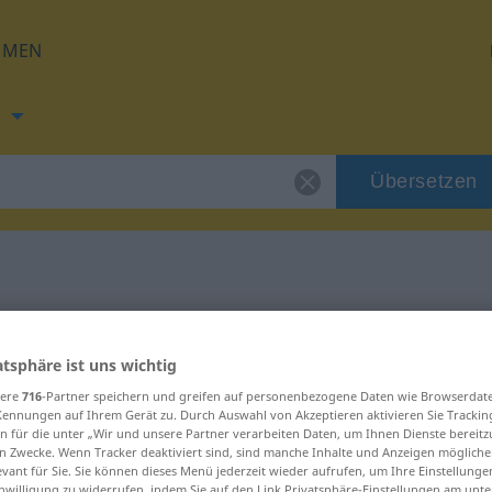
HMEN
h
Übersetzen
g für "eilig"
atsphäre ist uns wichtig
sere
716
-Partner speichern und greifen auf personenbezogene Daten wie Browserdat
Kennungen auf Ihrem Gerät zu. Durch Auswahl von Akzeptieren aktivieren Sie Trackin
n für die unter „Wir und unsere Partner verarbeiten Daten, um Ihnen Dienste bereitz
n Zwecke. Wenn Tracker deaktiviert sind, sind manche Inhalte und Anzeigen mögliche
evant für Sie. Sie können dieses Menü jederzeit wieder aufrufen, um Ihre Einstellung
inwilligung zu widerrufen, indem Sie auf den Link Privatsphäre-Einstellungen am unt