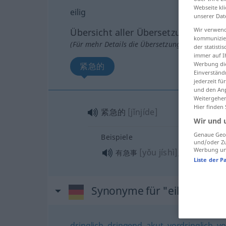
Webseite kli
eilig
unserer Dat
Wir verwend
Übersicht aller Übersetzungen
kommunizier
(Für mehr Details die Übersetzung anklicken/an
der statist
immer auf I
Werbung die
紧急的
Einverständ
jederzeit f
und den Anp
Weitergehen
Hier finden
紧急的
[jǐnjíde]
Wir und 
Genaue Geol
Beispiele
und/oder Zu
Werbung und
[yǒu jíshì]
[hěnm
有急事
, 很忙
Liste der P
Synonyme für "eilig"
dringlich
,
dringend
,
akut
,
vordringlich
,
vo