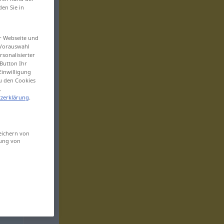
den Sie in
er Webseite und
 Vorauswahl
sonalisierter
Button Ihr
Einwilligung
zu den Cookies
.
zerklärung
.
eichern von
sung von