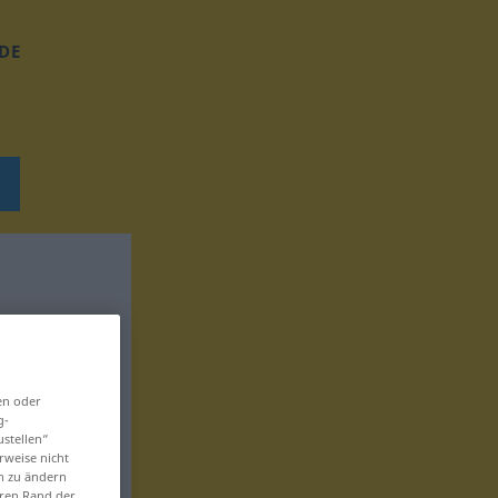
DE
en oder
g-
ustellen“
rweise nicht
en zu ändern
eren Rand der