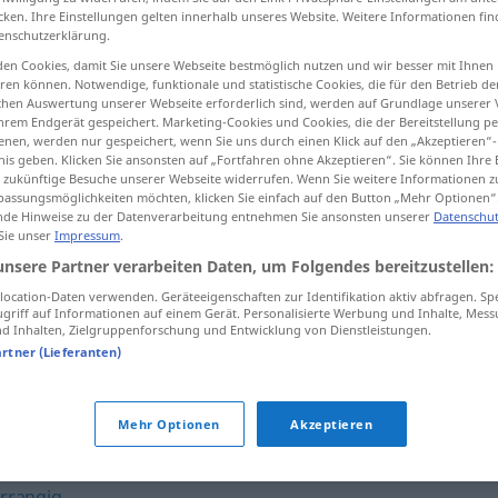
cken. Ihre Einstellungen gelten innerhalb unseres Website. Weitere Informationen fin
enschutzerklärung.
en Cookies, damit Sie unsere Webseite bestmöglich nutzen und wir besser mit Ihnen
en können. Notwendige, funktionale und statistische Cookies, die für den Betrieb d
tippen)
ischen Auswertung unserer Webseite erforderlich sind, werden auf Grundlage unserer
hrem Endgerät gespeichert. Marketing-Cookies und Cookies, die der Bereitstellung per
nen, werden nur gespeichert, wenn Sie uns durch einen Klick auf den „Akzeptieren“-
nis geben. Klicken Sie ansonsten auf „Fortfahren ohne Akzeptieren“. Sie können Ihre 
ür zukünftige Besuche unserer Webseite widerrufen. Wenn Sie weitere Informationen 
assungsmöglichkeiten möchten, klicken Sie einfach auf den Button „Mehr Optionen“
de Hinweise zu der Datenverarbeitung entnehmen Sie ansonsten unserer
Datenschut
 Sie unser
Impressum
.
eilig
unsere Partner verarbeiten Daten, um Folgendes bereitzustellen:
ocation-Daten verwenden. Geräteeigenschaften zur Identifikation aktiv abfragen. Sp
griff auf Informationen auf einem Gerät. Personalisierte Werbung und Inhalte, Mes
 Inhalten, Zielgruppenforschung und Entwicklung von Dienstleistungen.
áng]
es eilig
haben
artner (Lieferanten)
Mehr Optionen
Akzeptieren
rrangig