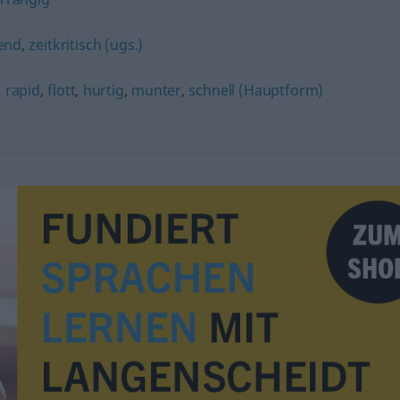
end
,
zeitkritisch (ugs.)
,
rapid
,
flott
,
hurtig
,
munter
,
schnell (Hauptform)