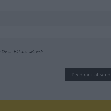
m Sie ein Häkchen setzen.*
Feedback absend