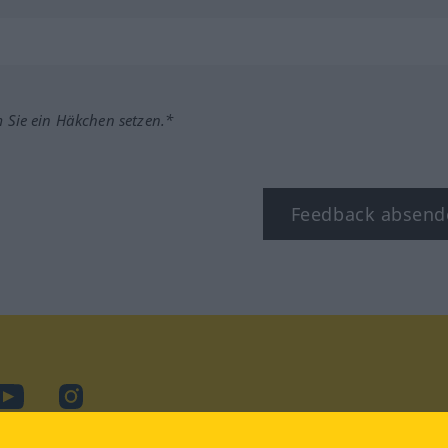
m Sie ein Häkchen setzen.*
Feedback absend
ook
YouTube
Instagram