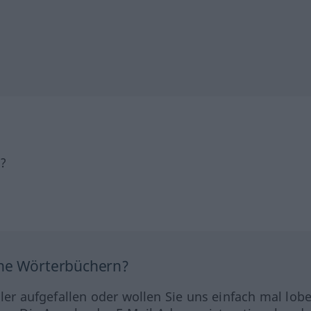
h?
ine Wörterbüchern?
hler aufgefallen oder wollen Sie uns einfach mal lob