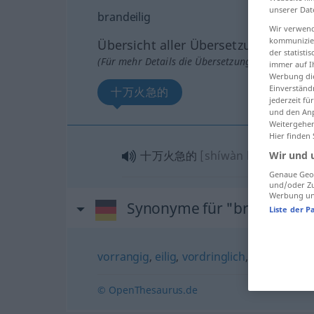
unserer Dat
brandeilig
Wir verwend
kommunizier
Übersicht aller Übersetzungen
der statist
(Für mehr Details die Übersetzung anklicken/an
immer auf I
Werbung die
Einverständ
十万火急的
jederzeit f
und den Anp
Weitergehen
Hier finden
十万火急的
[shíwàn huǒjíde]
Wir und 
Genaue Geol
und/oder Zu
Werbung und
Synonyme für "brandeilig"
Liste der P
vorrangig
,
eilig
,
vordringlich
,
dringend
,
z
© OpenThesaurus.de