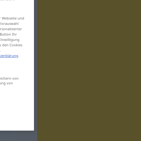
er Webseite und
 Vorauswahl
sonalisierter
Button Ihr
Einwilligung
zu den Cookies
.
zerklärung
.
eichern von
sung von