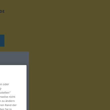
DE
en oder
g-
ustellen“
rweise nicht
en zu ändern
eren Rand der
den Sie in