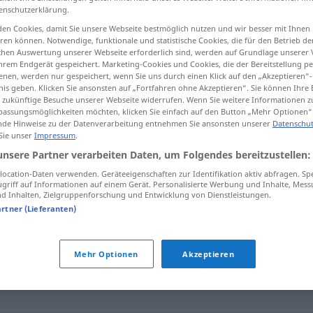
enschutzerklärung.
en Cookies, damit Sie unsere Webseite bestmöglich nutzen und wir besser mit Ihnen
en können. Notwendige, funktionale und statistische Cookies, die für den Betrieb d
ischen Auswertung unserer Webseite erforderlich sind, werden auf Grundlage unserer
tippen)
hrem Endgerät gespeichert. Marketing-Cookies und Cookies, die der Bereitstellung per
nen, werden nur gespeichert, wenn Sie uns durch einen Klick auf den „Akzeptieren“-
nis geben. Klicken Sie ansonsten auf „Fortfahren ohne Akzeptieren“. Sie können Ihre 
ür zukünftige Besuche unserer Webseite widerrufen. Wenn Sie weitere Informationen 
assungsmöglichkeiten möchten, klicken Sie einfach auf den Button „Mehr Optionen“
de Hinweise zu der Datenverarbeitung entnehmen Sie ansonsten unserer
Datenschut
 Sie unser
Impressum
.
brandeilig
unsere Partner verarbeiten Daten, um Folgendes bereitzustellen:
UMG
ocation-Daten verwenden. Geräteeigenschaften zur Identifikation aktiv abfragen. Sp
griff auf Informationen auf einem Gerät. Personalisierte Werbung und Inhalte, Mes
 Inhalten, Zielgruppenforschung und Entwicklung von Dienstleistungen.
artner (Lieferanten)
eitkritisch (ugs.)
Mehr Optionen
Akzeptieren