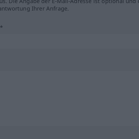
us. Die Angabe der E-Mail-Adresse ist optional und 
ntwortung Ihrer Anfrage.
?*