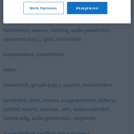
außerordentlich
,
furchtbar (ugs.)
,
sündhaft
,
brennend
,
Mehr Optionen
Akzeptieren
sehr (Gradadverb vor Adjektiven)
,
voll (noch eher
jugendsprachlich) (ugs.)
,
tief
,
zutiefst
,
ungeheuer
,
fürchterlich
,
extrem
,
mächtig
,
außergewöhnlich
,
verdammt (ugs.)
,
ganz
,
schrecklich
insbesondere
,
vornehmlich
selten
namentlich
,
gerade (ugs.)
,
speziell
,
insbesondere
sonderlich
,
stark
,
massiv
,
ausgesprochen
,
äußerst
,
zutiefst
,
enorm
,
überaus
,
sehr
,
außerordentlich
,
hochgradig
,
außergewöhnlich
,
ungemein
ausgezeichnet
,
trefflich
,
herausragend
,