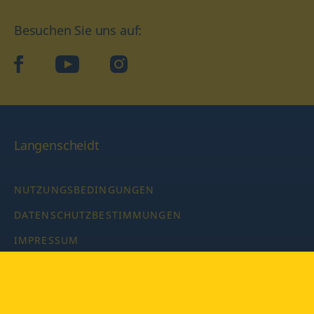
Besuchen Sie uns auf:
facebook
YouTube
Instagram
Langenscheidt
NUTZUNGSBEDINGUNGEN
DATENSCHUTZBESTIMMUNGEN
IMPRESSUM
PRIVATSPHÄRE-EINSTELLUNGEN
LATEINWÖRTERBUCH MIT CODE