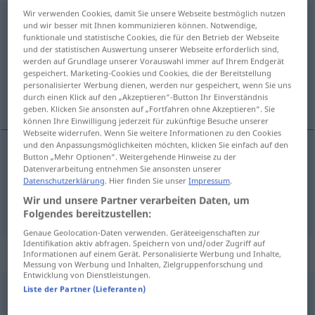
Wir verwenden Cookies, damit Sie unsere Webseite bestmöglich nutzen
besonders
und wir besser mit Ihnen kommunizieren können. Notwendige,
funktionale und statistische Cookies, die für den Betrieb der Webseite
Übersicht aller Übersetzungen
und der statistischen Auswertung unserer Webseite erforderlich sind,
werden auf Grundlage unserer Vorauswahl immer auf Ihrem Endgerät
(Für mehr Details die Übersetzung anklicken/antippen)
gespeichert. Marketing-Cookies und Cookies, die der Bereitstellung
personalisierter Werbung dienen, werden nur gespeichert, wenn Sie uns
特别, 尤其是
durch einen Klick auf den „Akzeptieren“-Button Ihr Einverständnis
geben. Klicken Sie ansonsten auf „Fortfahren ohne Akzeptieren“. Sie
können Ihre Einwilligung jederzeit für zukünftige Besuche unserer
Webseite widerrufen. Wenn Sie weitere Informationen zu den Cookies
und den Anpassungsmöglichkeiten möchten, klicken Sie einfach auf den
Button „Mehr Optionen“. Weitergehende Hinweise zu der
特别
[tèbié]
besonders
Datenverarbeitung entnehmen Sie ansonsten unserer
Datenschutzerklärung
. Hier finden Sie unser
Impressum
.
Wir und unsere Partner verarbeiten Daten, um
尤其是
[yóuqíshì]
besonders
sehr
Folgendes bereitzustellen:
Genaue Geolocation-Daten verwenden. Geräteeigenschaften zur
Identifikation aktiv abfragen. Speichern von und/oder Zugriff auf
Synonyme für "besonders"
Informationen auf einem Gerät. Personalisierte Werbung und Inhalte,
Messung von Werbung und Inhalten, Zielgruppenforschung und
Entwicklung von Dienstleistungen.
Liste der Partner (Lieferanten)
bitter(-) (nur in speziellen Kontexten)
,
hoffnungslos
,