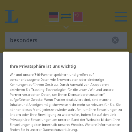
Deutsch-Chinesisch Wörterbuch
besonders
Ihre Privatsphäre ist uns wichtig
Deutsch-Chinesisch Übersetzung
Wir und unsere
716
-Partner speichern und greifen auf
personenbezogene Daten wie Browserdaten oder eindeutige
für "besonders"
Kennungen auf Ihrem Gerät zu. Durch Auswahl von Akzeptieren
aktivieren Sie Tracking-Technologien für die unter „Wir und unsere
Partner verarbeiten Daten, um Ihnen Dienste bereitzustellen“
"besonders" Chinesisch
aufgeführten Zwecke. Wenn Tracker deaktiviert sind, sind manche
Inhalte und Anzeigen möglicherweise nicht mehr so relevant für Sie. Sie
Übersetzung
können dieses Menü jederzeit wieder aufrufen, um Ihre Einstellungen zu
ändern oder Ihre Einwilligung zu widerrufen, indem Sie auf den Link
Privatsphäre-Einstellungen am unteren Rand der Webseite klicken. Ihre
„besonders“
Einstellungen gelten innerhalb unseres Website. Weitere Informationen
finden Sie in unserer Datenschutzerklärung.