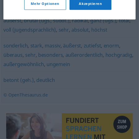
Mehr Optionen
Akzeptieren
extrem
,
echt (ugs.)
,
unglaublich
,
wirklich (ugs.)
,
überaus
,
äußerst
,
brutal (ugs., süddt.)
,
radikal
,
ganz (ugs.)
,
total
,
voll (jugendsprachlich)
,
sehr
,
absolut
,
höchst
sonderlich
,
stark
,
massiv
,
äußerst
,
zutiefst
,
enorm
,
überaus
,
sehr
,
besonders
,
außerordentlich
,
hochgradig
,
außergewöhnlich
,
ungemein
betont (geh.)
,
deutlich
© OpenThesaurus.de