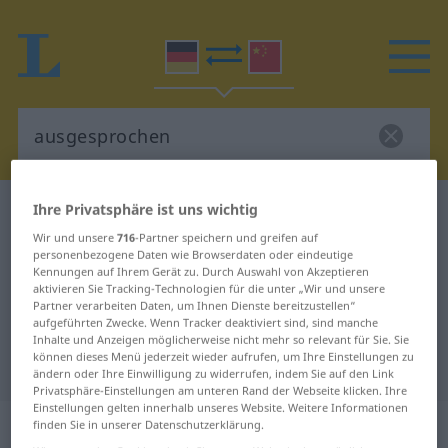
Ihre Privatsphäre ist uns wichtig
Deutsch-Chinesisch Wörterbuch
ausgesprochen
Wir und unsere
716
-Partner speichern und greifen auf
Deutsch-Chinesisch Übersetzung
personenbezogene Daten wie Browserdaten oder eindeutige
für "ausgesprochen"
Kennungen auf Ihrem Gerät zu. Durch Auswahl von Akzeptieren
aktivieren Sie Tracking-Technologien für die unter „Wir und unsere
Partner verarbeiten Daten, um Ihnen Dienste bereitzustellen“
aufgeführten Zwecke. Wenn Tracker deaktiviert sind, sind manche
"ausgesprochen" Chinesisch
Inhalte und Anzeigen möglicherweise nicht mehr so relevant für Sie. Sie
können dieses Menü jederzeit wieder aufrufen, um Ihre Einstellungen zu
Übersetzung
ändern oder Ihre Einwilligung zu widerrufen, indem Sie auf den Link
Privatsphäre-Einstellungen am unteren Rand der Webseite klicken. Ihre
Einstellungen gelten innerhalb unseres Website. Weitere Informationen
„ausgesprochen“
: Adverb
finden Sie in unserer Datenschutzerklärung.