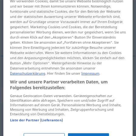
Wir verwenden Cookies, damit Sie unsere Webseite bestmöglich nutzen
und wir besser mit Ihnen kommunizieren können. Notwendige,
ausgesprochen
adv
funktionale und statistische Cookies, die für den Betrieb der Webseite
und der statistischen Auswertung unserer Webseite erforderlich sind,
Übersicht aller Übersetzungen
werden auf Grundlage unserer Vorauswahl immer auf Ihrem Endgerät
gespeichert. Marketing-Cookies und Cookies, die der Bereitstellung
(Für mehr Details die Übersetzung anklicken/antippen)
personalisierter Werbung dienen, werden nur gespeichert, wenn Sie uns
durch einen Klick auf den „Akzeptieren“-Button Ihr Einverständnis
特别
geben. Klicken Sie ansonsten auf „Fortfahren ohne Akzeptieren“. Sie
können Ihre Einwilligung jederzeit für zukünftige Besuche unserer
Webseite widerrufen. Wenn Sie weitere Informationen zu den Cookies
und den Anpassungsmöglichkeiten möchten, klicken Sie einfach auf den
Button „Mehr Optionen“. Weitergehende Hinweise zu der
Datenverarbeitung entnehmen Sie ansonsten unserer
特别
[tèbié]
ausgesprochen
Datenschutzerklärung
. Hier finden Sie unser
Impressum
.
Wir und unsere Partner verarbeiten Daten, um
Folgendes bereitzustellen:
Synonyme für "ausgesprochen"
Genaue Geolocation-Daten verwenden. Geräteeigenschaften zur
Identifikation aktiv abfragen. Speichern von und/oder Zugriff auf
Informationen auf einem Gerät. Personalisierte Werbung und Inhalte,
Messung von Werbung und Inhalten, Zielgruppenforschung und
Entwicklung von Dienstleistungen.
demonstrativ
,
betont
,
ausgesucht
Liste der Partner (Lieferanten)
waschecht