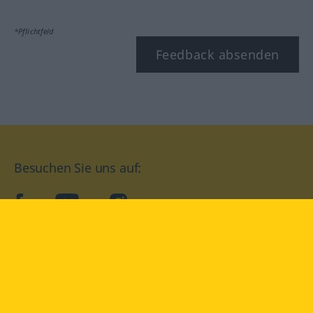
*Pflichtfeld
Feedback absenden
Besuchen Sie uns auf:
facebook
YouTube
Instagram
Langenscheidt