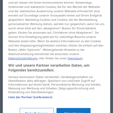
und wir besser mit Ihnen kommunizieren können. Notwendige,
funktionale und statistische Cookies, die für den Betrieb der Webseite
zerstreuen
und der statistischen Auswertung unserer Webseite erforderlich sind,
werden auf Grundlage unserer Vorauswahl immer auf Ihrem Endgerät
Übersicht aller Übersetzungen
gespeichert. Marketing-Cookies und Cookies, die der Bereitstellung
(Für mehr Details die Übersetzung anklicken/antippen)
personalisierter Werbung dienen, werden nur gespeichert, wenn Sie uns
durch einen Klick auf den „Akzeptieren“-Button Ihr Einverständnis
geben. Klicken Sie ansonsten auf „Fortfahren ohne Akzeptieren“. Sie
сквам
können Ihre Einwilligung jederzeit für zukünftige Besuche unserer
Webseite widerrufen. Wenn Sie weitere Informationen zu den Cookies
und den Anpassungsmöglichkeiten möchten, klicken Sie einfach auf den
Button „Mehr Optionen“. Weitergehende Hinweise zu der
Datenverarbeitung entnehmen Sie ansonsten unserer
Datenschutzerklärung
. Hier finden Sie unser
Impressum
.
разпръск(в)ам
zerstreuen
Wir und unsere Partner verarbeiten Daten, um
Folgendes bereitzustellen:
Genaue Geolocation-Daten verwenden. Geräteeigenschaften zur
Synonyme für "zerstreuen"
Identifikation aktiv abfragen. Speichern von und/oder Zugriff auf
Informationen auf einem Gerät. Personalisierte Werbung und Inhalte,
Messung von Werbung und Inhalten, Zielgruppenforschung und
Entwicklung von Dienstleistungen.
auflösen
Liste der Partner (Lieferanten)
ablenken