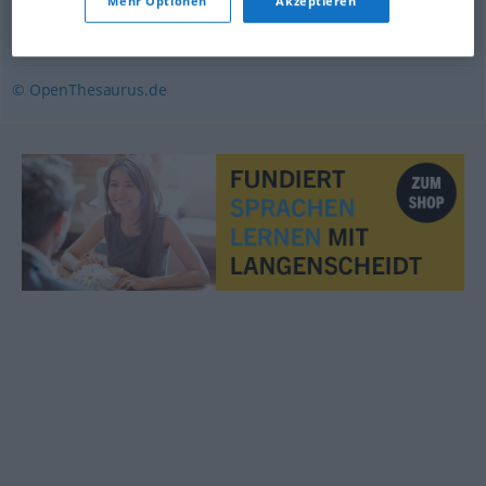
Mehr Optionen
Akzeptieren
zerteilen
,
trennen
© OpenThesaurus.de