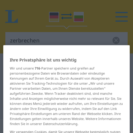
Ihre Privatsphäre ist uns wichtig
Deutsch-Bulgarisch Wörterbuch
zerbrechen
Wir und unsere
716
-Partner speichern und greifen auf
Deutsch-Bulgarisch Übersetzung
personenbezogene Daten wie Browserdaten oder eindeutige
Kennungen auf Ihrem Gerät zu. Durch Auswahl von Akzeptieren
für "zerbrechen"
aktivieren Sie Tracking-Technologien für die unter „Wir und unsere
Partner verarbeiten Daten, um Ihnen Dienste bereitzustellen“
aufgeführten Zwecke. Wenn Tracker deaktiviert sind, sind manche
"zerbrechen" Bulgarisch
Inhalte und Anzeigen möglicherweise nicht mehr so relevant für Sie. Sie
können dieses Menü jederzeit wieder aufrufen, um Ihre Einstellungen zu
Übersetzung
ändern oder Ihre Einwilligung zu widerrufen, indem Sie auf den Link
Privatsphäre-Einstellungen am unteren Rand der Webseite klicken. Ihre
Einstellungen gelten innerhalb unseres Website. Weitere Informationen
finden Sie in unserer Datenschutzerklärung.
„zerbrechen“
Wir verwenden Cookies, damit Sie unsere Webseite bestmöglich nutzen