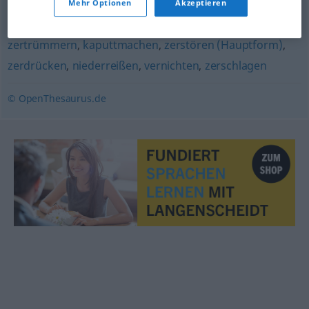
Mehr Optionen
Akzeptieren
bersten
zertrümmern
,
kaputtmachen
,
zerstören (Hauptform)
,
zerdrücken
,
niederreißen
,
vernichten
,
zerschlagen
© OpenThesaurus.de