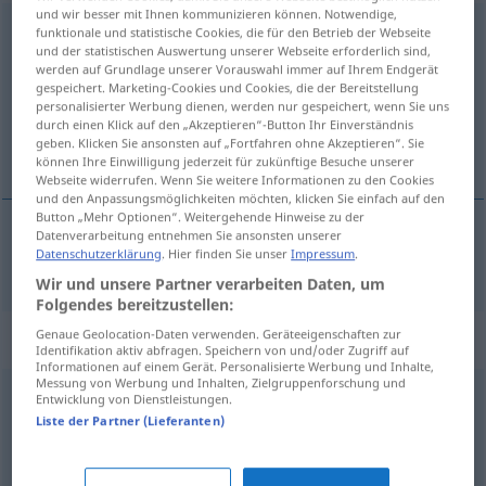
und wir besser mit Ihnen kommunizieren können. Notwendige,
zerbrechen
funktionale und statistische Cookies, die für den Betrieb der Webseite
und der statistischen Auswertung unserer Webseite erforderlich sind,
werden auf Grundlage unserer Vorauswahl immer auf Ihrem Endgerät
Übersicht aller Übersetzungen
gespeichert. Marketing-Cookies und Cookies, die der Bereitstellung
(Für mehr Details die Übersetzung anklicken/antippen)
personalisierter Werbung dienen, werden nur gespeichert, wenn Sie uns
durch einen Klick auf den „Akzeptieren“-Button Ihr Einverständnis
geben. Klicken Sie ansonsten auf „Fortfahren ohne Akzeptieren“. Sie
счупвам [~я]
können Ihre Einwilligung jederzeit für zukünftige Besuche unserer
Webseite widerrufen. Wenn Sie weitere Informationen zu den Cookies
und den Anpassungsmöglichkeiten möchten, klicken Sie einfach auf den
Button „Mehr Optionen“. Weitergehende Hinweise zu der
Datenverarbeitung entnehmen Sie ansonsten unserer
Datenschutzerklärung
. Hier finden Sie unser
Impressum
.
счупвам
[~я]
zerbrechen
Wir und unsere Partner verarbeiten Daten, um
Folgendes bereitzustellen:
Genaue Geolocation-Daten verwenden. Geräteeigenschaften zur
Synonyme für "zerbrechen"
Identifikation aktiv abfragen. Speichern von und/oder Zugriff auf
Informationen auf einem Gerät. Personalisierte Werbung und Inhalte,
Messung von Werbung und Inhalten, Zielgruppenforschung und
Entwicklung von Dienstleistungen.
platzen
,
zerplatzen
,
zerspringen
,
bersten
,
reißen
,
Liste der Partner (Lieferanten)
springen