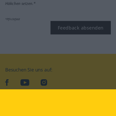
Häkchen setzen.*
*Pflichtfeld
Feedback absenden
Besuchen Sie uns auf:
facebook
YouTube
Instagram
Langenscheidt