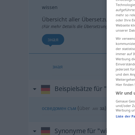
Technologie
wissen
aufgeführte
mehr so rel
Übersicht aller Übersetzungen
oder Ihre E
Webseite kli
(Für mehr Details die Übersetzung anklicken/an
unserer Dat
Wir verwend
зная
kommunizier
der statist
immer auf I
Werbung die
Einverständ
зная
jederzeit f
und den Anp
Weitergehen
Hier finden
Beispielsätze für "wissen"
Wir und 
Genaue Geol
und/oder Zu
осведомен
съм
(
über
за
)
AKK
Werbung und
Liste der P
Synonyme für "wissen"