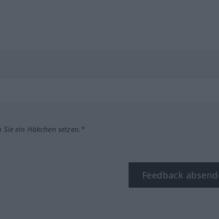
m Sie ein Häkchen setzen.*
Feedback absend