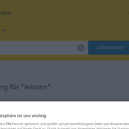
HMEN
Übersetzen
ng für "wissen"
ng
atsphäre ist uns wichtig
sere
716
-Partner speichern und greifen auf personenbezogene Daten wie Browserdat
Kennungen auf Ihrem Gerät zu. Durch Auswahl von Akzeptieren aktivieren Sie Trackin