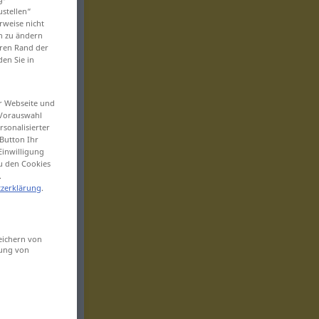
ustellen“
rweise nicht
en zu ändern
eren Rand der
den Sie in
er Webseite und
 Vorauswahl
sonalisierter
Button Ihr
Einwilligung
zu den Cookies
.
zerklärung
.
eichern von
sung von