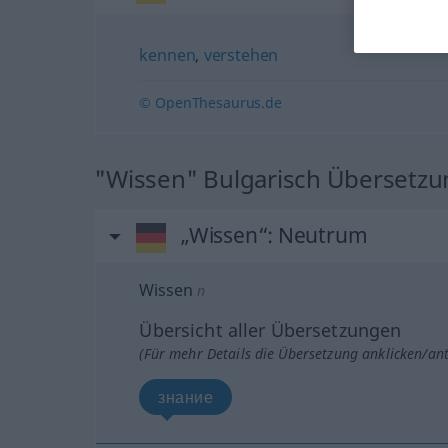
kennen
,
verstehen
© OpenThesaurus.de
"Wissen" Bulgarisch Übersetzu
„Wissen“
: Neutrum
Wissen
n
Übersicht aller Übersetzungen
(Für mehr Details die Übersetzung anklicken/an
знание