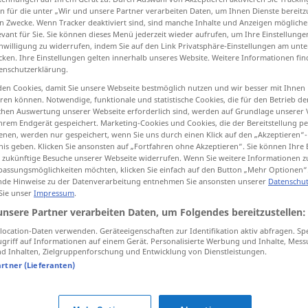
n für die unter „Wir und unsere Partner verarbeiten Daten, um Ihnen Dienste bereitz
n Zwecke. Wenn Tracker deaktiviert sind, sind manche Inhalte und Anzeigen mögliche
evant für Sie. Sie können dieses Menü jederzeit wieder aufrufen, um Ihre Einstellung
inwilligung zu widerrufen, indem Sie auf den Link Privatsphäre-Einstellungen am unt
cken. Ihre Einstellungen gelten innerhalb unseres Website. Weitere Informationen fin
tippen)
enschutzerklärung.
en Cookies, damit Sie unsere Webseite bestmöglich nutzen und wir besser mit Ihnen
en können. Notwendige, funktionale und statistische Cookies, die für den Betrieb d
ischen Auswertung unserer Webseite erforderlich sind, werden auf Grundlage unserer
hrem Endgerät gespeichert. Marketing-Cookies und Cookies, die der Bereitstellung per
nen, werden nur gespeichert, wenn Sie uns durch einen Klick auf den „Akzeptieren“-
nis geben. Klicken Sie ansonsten auf „Fortfahren ohne Akzeptieren“. Sie können Ihre 
wissen
ür zukünftige Besuche unserer Webseite widerrufen. Wenn Sie weitere Informationen 
assungsmöglichkeiten möchten, klicken Sie einfach auf den Button „Mehr Optionen“
de Hinweise zu der Datenverarbeitung entnehmen Sie ansonsten unserer
Datenschut
 Sie unser
Impressum
.
unsere Partner verarbeiten Daten, um Folgendes bereitzustellen:
ocation-Daten verwenden. Geräteeigenschaften zur Identifikation aktiv abfragen. Sp
griff auf Informationen auf einem Gerät. Personalisierte Werbung und Inhalte, Mes
Bescheid
wissen
 Inhalten, Zielgruppenforschung und Entwicklung von Dienstleistungen.
artner (Lieferanten)