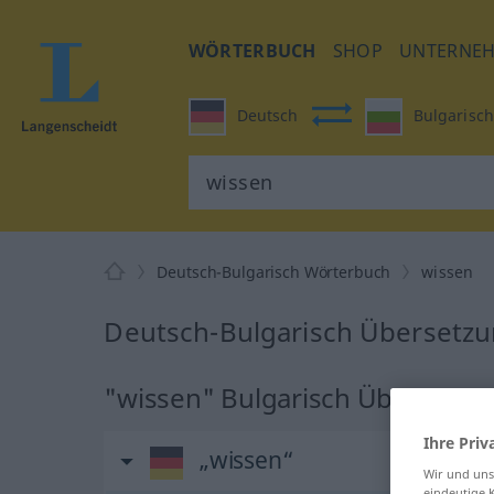
WÖRTERBUCH
SHOP
UNTERNE
Deutsch
Bulgarisch
Deutsch-Bulgarisch Wörterbuch
wissen
Deutsch-Bulgarisch Übersetzu
"wissen" Bulgarisch Übersetzu
Ihre Priv
„wissen“
Wir und un
eindeutige 