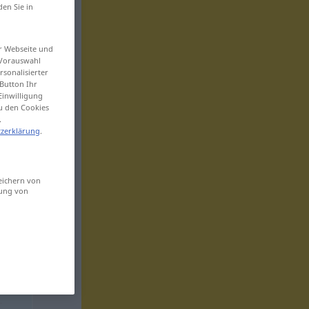
den Sie in
er Webseite und
 Vorauswahl
sonalisierter
Button Ihr
Einwilligung
zu den Cookies
.
zerklärung
.
eichern von
sung von