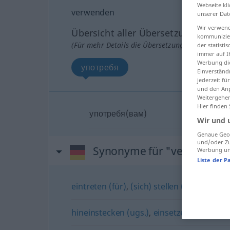
Webseite kli
verwenden
unserer Dat
Wir verwend
Übersicht aller Übersetzungen
kommunizier
(Für mehr Details die Übersetzung anklicken/an
der statist
immer auf I
Werbung die
употребя
Einverständ
jederzeit f
und den Anp
Weitergehen
Hier finden
употребя(вам)
Wir und 
Genaue Geol
und/oder Zu
Synonyme für "verwenden
Werbung und
Liste der P
eintreten (für)
,
(sich) stellen (hinter)
,
(sic
hineinstecken (ugs.)
,
einsetzen