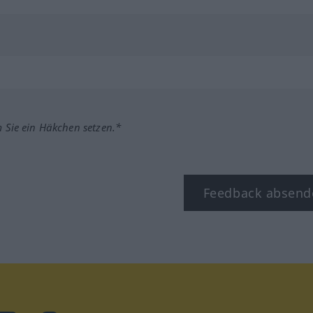
m Sie ein Häkchen setzen.*
Feedback absend