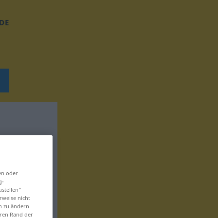
DE
en oder
g-
ustellen“
rweise nicht
en zu ändern
eren Rand der