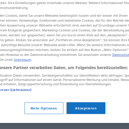
cken. Ihre Einstellungen gelten innerhalb unseres Website. Weitere Informationen fin
enschutzerklärung.
en Cookies, damit Sie unsere Webseite bestmöglich nutzen und wir besser mit Ihnen
en können. Notwendige, funktionale und statistische Cookies, die für den Betrieb d
tippen)
ischen Auswertung unserer Webseite erforderlich sind, werden auf Grundlage unserer
hrem Endgerät gespeichert. Marketing-Cookies und Cookies, die der Bereitstellung per
nen, werden nur gespeichert, wenn Sie uns durch einen Klick auf den „Akzeptieren“-
nis geben. Klicken Sie ansonsten auf „Fortfahren ohne Akzeptieren“. Sie können Ihre 
ür zukünftige Besuche unserer Webseite widerrufen. Wenn Sie weitere Informationen 
assungsmöglichkeiten möchten, klicken Sie einfach auf den Button „Mehr Optionen“
de Hinweise zu der Datenverarbeitung entnehmen Sie ansonsten unserer
Datenschut
 Sie unser
Impressum
.
verwenden
unsere Partner verarbeiten Daten, um Folgendes bereitzustellen:
ocation-Daten verwenden. Geräteeigenschaften zur Identifikation aktiv abfragen. Sp
griff auf Informationen auf einem Gerät. Personalisierte Werbung und Inhalte, Mes
"
 Inhalten, Zielgruppenforschung und Entwicklung von Dienstleistungen.
artner (Lieferanten)
h) einsetzen (für)
Mehr Optionen
Akzeptieren