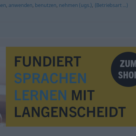
hen
,
anwenden
,
benutzen
,
nehmen (ugs.)
,
(Betriebsart ...)