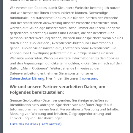
Wir verwenden Cookies, damit Sie unsere Webseite bestmöglich nutzen
Übersicht aller Übersetzungen
und wir besser mit Ihnen kommunizieren können. Notwendige,
(Für mehr Details die Übersetzung anklicken/antippen)
funktionale und statistische Cookies, die für den Betrieb der Webseite
und der statistischen Auswertung unserer Webseite erforderlich sind,
werden auf Grundlage unserer Vorauswahl immer auf Ihrem Endgerät
имам доверие
gespeichert. Marketing-Cookies und Cookies, die der Bereitstellung
personalisierter Werbung dienen, werden nur gespeichert, wenn Sie uns
durch einen Klick auf den „Akzeptieren“-Button Ihr Einverständnis
geben. Klicken Sie ansonsten auf „Fortfahren ohne Akzeptieren“. Sie
können Ihre Einwilligung jederzeit für zukünftige Besuche unserer
Webseite widerrufen. Wenn Sie weitere Informationen zu den Cookies
имам
доверие
(
auf
в
)
,
(
в
od
нкм
)
AKK
DAT
und den Anpassungsmöglichkeiten möchten, klicken Sie einfach auf den
Button „Mehr Optionen“. Weitergehende Hinweise zu der
vertrauen
Datenverarbeitung entnehmen Sie ansonsten unserer
Datenschutzerklärung
. Hier finden Sie unser
Impressum
.
Wir und unsere Partner verarbeiten Daten, um
Folgendes bereitzustellen:
Synonyme für "vertrauen"
Genaue Geolocation-Daten verwenden. Geräteeigenschaften zur
Identifikation aktiv abfragen. Speichern von und/oder Zugriff auf
Informationen auf einem Gerät. Personalisierte Werbung und Inhalte,
glauben
Messung von Werbung und Inhalten, Zielgruppenforschung und
Entwicklung von Dienstleistungen.
Liste der Partner (Lieferanten)
bauen (auf)
,
zählen (auf)
,
(sich) verlassen (auf)