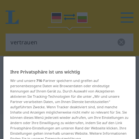
Deutsch-Bulgarisch Wörterbuch
vertrauen
Ihre Privatsphäre ist uns wichtig
Deutsch-Bulgarisch Übersetzung
Wir und unsere
716
-Partner speichern und greifen auf
für "vertrauen"
personenbezogene Daten wie Browserdaten oder eindeutige
Kennungen auf Ihrem Gerät zu. Durch Auswahl von Akzeptieren
aktivieren Sie Tracking-Technologien für die unter „Wir und unsere
Partner verarbeiten Daten, um Ihnen Dienste bereitzustellen“
"vertrauen" Bulgarisch Übersetzung
aufgeführten Zwecke. Wenn Tracker deaktiviert sind, sind manche
Inhalte und Anzeigen möglicherweise nicht mehr so relevant für Sie. Sie
können dieses Menü jederzeit wieder aufrufen, um Ihre Einstellungen zu
„vertrauen“
ändern oder Ihre Einwilligung zu widerrufen, indem Sie auf den Link
Privatsphäre-Einstellungen am unteren Rand der Webseite klicken. Ihre
Einstellungen gelten innerhalb unseres Website. Weitere Informationen
vertrauen
finden Sie in unserer Datenschutzerklärung.