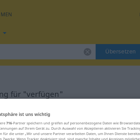
HMEN
Übersetzen
ng für "verfügen"
zung
atsphäre ist uns wichtig
sere
716
-Partner speichern und greifen auf personenbezogene Daten wie Browserdat
Kennungen auf Ihrem Gerät zu. Durch Auswahl von Akzeptieren aktivieren Sie Trackin
b
n für die unter „Wir und unsere Partner verarbeiten Daten, um Ihnen Dienste bereitz
n Zwecke. Wenn Tracker deaktiviert sind, sind manche Inhalte und Anzeigen mögliche