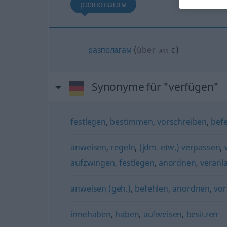
разполагам
разполагам
(
über
с
)
AKK
Synonyme für "verfügen"
festlegen
,
bestimmen
,
vorschreiben
,
bef
anweisen
,
regeln
,
(jdm. etw.) verpassen
,
aufzwingen
,
festlegen
,
anordnen
,
veranl
anweisen (geh.)
,
befehlen
,
anordnen
,
vor
innehaben
,
haben
,
aufweisen
,
besitzen