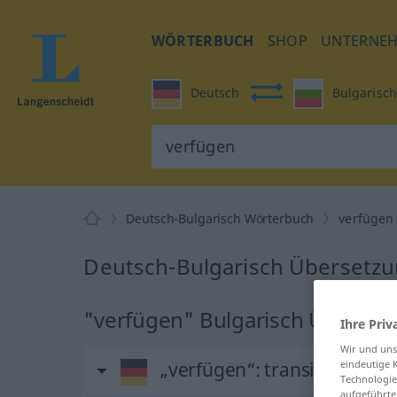
WÖRTERBUCH
SHOP
UNTERNE
Deutsch
Bulgarisch
Deutsch-Bulgarisch Wörterbuch
verfügen
Deutsch-Bulgarisch Übersetzu
"verfügen" Bulgarisch Überset
Ihre Priv
Wir und un
eindeutige 
„verfügen“
: transitives Ver
Technologie
aufgeführte