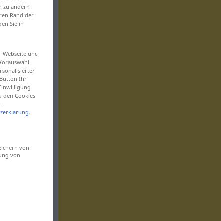
en zu ändern
eren Rand der
den Sie in
er Webseite und
 Vorauswahl
sonalisierter
Button Ihr
Einwilligung
zu den Cookies
.
zerklärung
.
eichern von
sung von