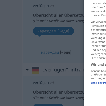
mehr so rel
verfügen
v/t
oder Ihre E
Webseite kli
Übersicht aller Übersetzungen
unserer Dat
(Für mehr Details die Übersetzung anklicken/an
Wir verwend
kommunizier
der statist
нареждам [~едя]
immer auf I
Werbung die
Einverständ
jederzeit f
und den Anp
нареждам
[~едя]
Weitergehen
Hier finden
Wir und 
„verfügen“
: intransitives V
Genaue Geol
und/oder Zu
Werbung und
verfügen
v/i
Liste der P
Übersicht aller Übersetzungen
(Für mehr Details die Übersetzung anklicken/an