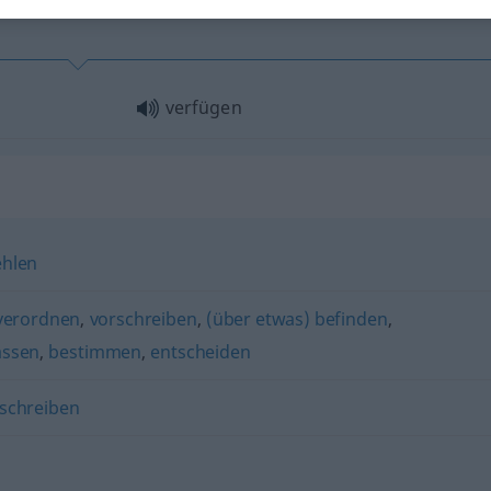
verfügen
ehlen
verordnen
,
vorschreiben
,
(über etwas) befinden
,
assen
,
bestimmen
,
entscheiden
schreiben