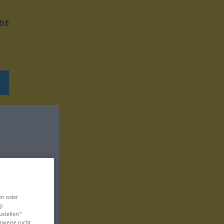
DE
en oder
g-
ustellen“
rweise nicht