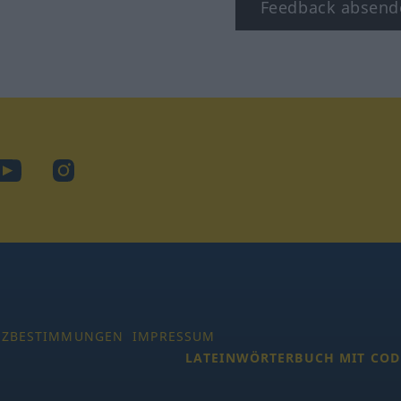
Feedback absend
ook
YouTube
Instagram
TZBESTIMMUNGEN
IMPRESSUM
LATEINWÖRTERBUCH MIT COD