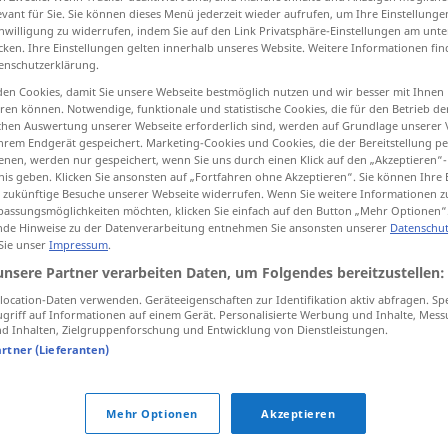
evant für Sie. Sie können dieses Menü jederzeit wieder aufrufen, um Ihre Einstellung
inwilligung zu widerrufen, indem Sie auf den Link Privatsphäre-Einstellungen am unt
cken. Ihre Einstellungen gelten innerhalb unseres Website. Weitere Informationen fin
enschutzerklärung.
tippen)
en Cookies, damit Sie unsere Webseite bestmöglich nutzen und wir besser mit Ihnen
en können. Notwendige, funktionale und statistische Cookies, die für den Betrieb d
ischen Auswertung unserer Webseite erforderlich sind, werden auf Grundlage unserer
hrem Endgerät gespeichert. Marketing-Cookies und Cookies, die der Bereitstellung per
nen, werden nur gespeichert, wenn Sie uns durch einen Klick auf den „Akzeptieren“-
nis geben. Klicken Sie ansonsten auf „Fortfahren ohne Akzeptieren“. Sie können Ihre 
ür zukünftige Besuche unserer Webseite widerrufen. Wenn Sie weitere Informationen 
assungsmöglichkeiten möchten, klicken Sie einfach auf den Button „Mehr Optionen“
verfügen
de Hinweise zu der Datenverarbeitung entnehmen Sie ansonsten unserer
Datenschut
 Sie unser
Impressum
.
unsere Partner verarbeiten Daten, um Folgendes bereitzustellen:
erb
ocation-Daten verwenden. Geräteeigenschaften zur Identifikation aktiv abfragen. Sp
griff auf Informationen auf einem Gerät. Personalisierte Werbung und Inhalte, Mes
 Inhalten, Zielgruppenforschung und Entwicklung von Dienstleistungen.
artner (Lieferanten)
tippen)
Mehr Optionen
Akzeptieren