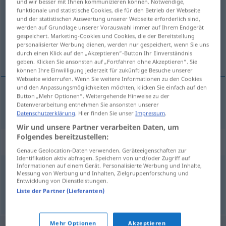
und wir besser mit Ihnen kommunizieren können. Notwendige,
funktionale und statistische Cookies, die für den Betrieb der Webseite
Übersicht aller Übersetzungen
und der statistischen Auswertung unserer Webseite erforderlich sind,
werden auf Grundlage unserer Vorauswahl immer auf Ihrem Endgerät
(Für mehr Details die Übersetzung anklicken/antippen)
gespeichert. Marketing-Cookies und Cookies, die der Bereitstellung
personalisierter Werbung dienen, werden nur gespeichert, wenn Sie uns
дружество
durch einen Klick auf den „Akzeptieren“-Button Ihr Einverständnis
geben. Klicken Sie ansonsten auf „Fortfahren ohne Akzeptieren“. Sie
können Ihre Einwilligung jederzeit für zukünftige Besuche unserer
Webseite widerrufen. Wenn Sie weitere Informationen zu den Cookies
und den Anpassungsmöglichkeiten möchten, klicken Sie einfach auf den
Button „Mehr Optionen“. Weitergehende Hinweise zu der
дружество
Verein
Datenverarbeitung entnehmen Sie ansonsten unserer
Datenschutzerklärung
. Hier finden Sie unser
Impressum
.
Wir und unsere Partner verarbeiten Daten, um
Folgendes bereitzustellen:
Synonyme für "Verein"
Genaue Geolocation-Daten verwenden. Geräteeigenschaften zur
Identifikation aktiv abfragen. Speichern von und/oder Zugriff auf
Informationen auf einem Gerät. Personalisierte Werbung und Inhalte,
Messung von Werbung und Inhalten, Zielgruppenforschung und
Zusammenschluss
,
Vereinigung
,
Verband
Entwicklung von Dienstleistungen.
Liste der Partner (Lieferanten)
© OpenThesaurus.de
Mehr Optionen
Akzeptieren