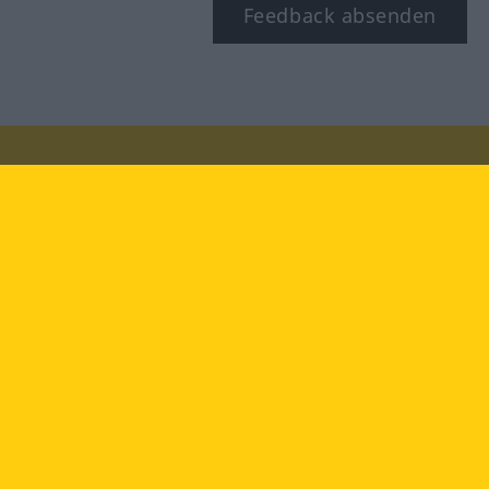
Feedback absenden
Besuchen Sie uns auf:
facebook
YouTube
Instagram
Langenscheidt
NUTZUNGSBEDINGUNGEN
DATENSCHUTZBESTIMMUNGEN