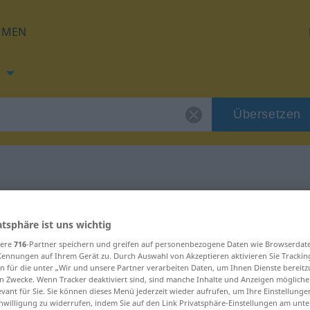
HMEN
Übersetzen
g für "treu"
atsphäre ist uns wichtig
sere
716
-Partner speichern und greifen auf personenbezogene Daten wie Browserdat
Kennungen auf Ihrem Gerät zu. Durch Auswahl von Akzeptieren aktivieren Sie Trackin
n für die unter „Wir und unsere Partner verarbeiten Daten, um Ihnen Dienste bereitz
n Zwecke. Wenn Tracker deaktiviert sind, sind manche Inhalte und Anzeigen mögliche
evant für Sie. Sie können dieses Menü jederzeit wieder aufrufen, um Ihre Einstellung
inwilligung zu widerrufen, indem Sie auf den Link Privatsphäre-Einstellungen am unt