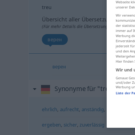
Webseite kli
treu
unserer Dat
Wir verwend
Übersicht aller Übersetzungen
kommunizier
der statist
(Für mehr Details die Übersetzung anklicken/an
immer auf I
Werbung die
верен
Einverständ
jederzeit f
und den Anp
Weitergehen
Hier finden
верен
Wir und 
Genaue Geol
und/oder Zu
Synonyme für "treu"
Werbung und
Liste der P
ehrlich
,
aufrecht
,
anständig
,
ehrbar
,
fair
,
ergeben
,
sicher
,
zuverlässig