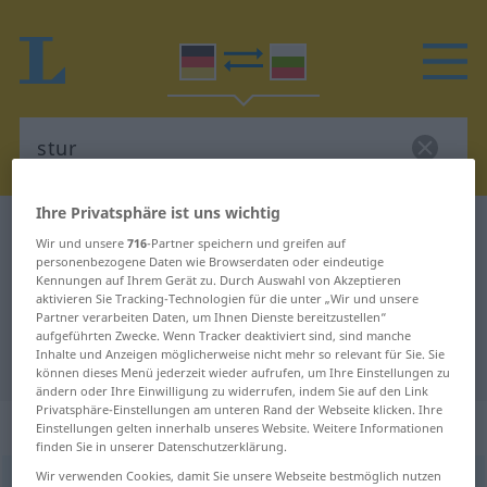
Ihre Privatsphäre ist uns wichtig
Deutsch-Bulgarisch Wörterbuch
stur
Wir und unsere
716
-Partner speichern und greifen auf
Deutsch-Bulgarisch Übersetzung
personenbezogene Daten wie Browserdaten oder eindeutige
Kennungen auf Ihrem Gerät zu. Durch Auswahl von Akzeptieren
für "stur"
aktivieren Sie Tracking-Technologien für die unter „Wir und unsere
Partner verarbeiten Daten, um Ihnen Dienste bereitzustellen“
aufgeführten Zwecke. Wenn Tracker deaktiviert sind, sind manche
Inhalte und Anzeigen möglicherweise nicht mehr so relevant für Sie. Sie
"stur" Bulgarisch Übersetzung
können dieses Menü jederzeit wieder aufrufen, um Ihre Einstellungen zu
ändern oder Ihre Einwilligung zu widerrufen, indem Sie auf den Link
Privatsphäre-Einstellungen am unteren Rand der Webseite klicken. Ihre
„stur“
Einstellungen gelten innerhalb unseres Website. Weitere Informationen
finden Sie in unserer Datenschutzerklärung.
Wir verwenden Cookies, damit Sie unsere Webseite bestmöglich nutzen
stur