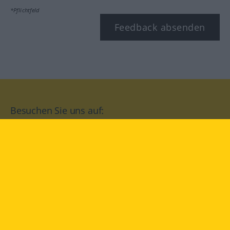
*Pflichtfeld
Feedback absenden
Besuchen Sie uns auf:
facebook
YouTube
Instagram
Langenscheidt
NUTZUNGSBEDINGUNGEN