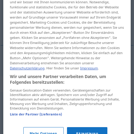
und wir besser mit Ihnen kommunizieren können. Notwendige,
funktionale und statistische Cookies, die für den Betrieb der Webseite
Übersicht aller Übersetzungen
und der statistischen Auswertung unserer Webseite erforderlich sind,
werden auf Grundlage unserer Vorauswahl immer auf Ihrem Endgerät
(Für mehr Details die Übersetzung anklicken/antippen)
gespeichert. Marketing-Cookies und Cookies, die der Bereitstellung
personalisierter Werbung dienen, werden nur gespeichert, wenn Sie uns
упорит, инат
durch einen Klick auf den „Akzeptieren“-Button Ihr Einverständnis
geben. Klicken Sie ansonsten auf „Fortfahren ohne Akzeptieren“. Sie
können Ihre Einwilligung jederzeit für zukünftige Besuche unserer
Webseite widerrufen. Wenn Sie weitere Informationen zu den Cookies
und den Anpassungsmöglichkeiten möchten, klicken Sie einfach auf den
Button „Mehr Optionen“. Weitergehende Hinweise zu der
упорит
,
инат
stur
Datenverarbeitung entnehmen Sie ansonsten unserer
Datenschutzerklärung
. Hier finden Sie unser
Impressum
.
Wir und unsere Partner verarbeiten Daten, um
Folgendes bereitzustellen:
Synonyme für "stur"
Genaue Geolocation-Daten verwenden. Geräteeigenschaften zur
Identifikation aktiv abfragen. Speichern von und/oder Zugriff auf
Informationen auf einem Gerät. Personalisierte Werbung und Inhalte,
unzugänglich
Messung von Werbung und Inhalten, Zielgruppenforschung und
Entwicklung von Dienstleistungen.
Liste der Partner (Lieferanten)
widerspenstig
,
unnachgiebig
,
eigensinnig
,
unbeugsam
,
unverbesserlich
Mehr Optionen
Akzeptieren