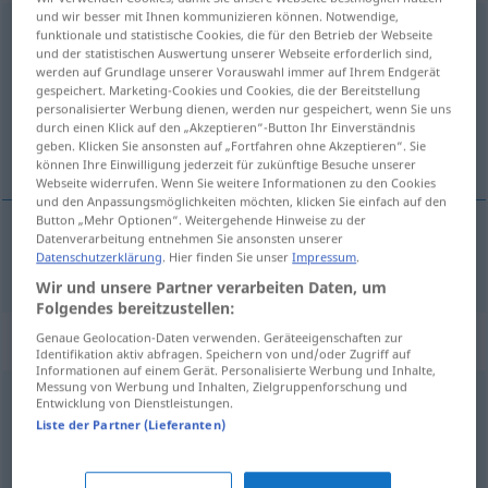
und wir besser mit Ihnen kommunizieren können. Notwendige,
Stellungnahme
f
funktionale und statistische Cookies, die für den Betrieb der Webseite
und der statistischen Auswertung unserer Webseite erforderlich sind,
werden auf Grundlage unserer Vorauswahl immer auf Ihrem Endgerät
Übersicht aller Übersetzungen
gespeichert. Marketing-Cookies und Cookies, die der Bereitstellung
(Für mehr Details die Übersetzung anklicken/antippen)
personalisierter Werbung dienen, werden nur gespeichert, wenn Sie uns
durch einen Klick auf den „Akzeptieren“-Button Ihr Einverständnis
geben. Klicken Sie ansonsten auf „Fortfahren ohne Akzeptieren“. Sie
мнение, становище
können Ihre Einwilligung jederzeit für zukünftige Besuche unserer
Webseite widerrufen. Wenn Sie weitere Informationen zu den Cookies
und den Anpassungsmöglichkeiten möchten, klicken Sie einfach auf den
Button „Mehr Optionen“. Weitergehende Hinweise zu der
Datenverarbeitung entnehmen Sie ansonsten unserer
Datenschutzerklärung
. Hier finden Sie unser
Impressum
.
мнение
,
становище
Stellungnahme
Wir und unsere Partner verarbeiten Daten, um
Folgendes bereitzustellen:
Synonyme für "Stellungnahme"
Genaue Geolocation-Daten verwenden. Geräteeigenschaften zur
Identifikation aktiv abfragen. Speichern von und/oder Zugriff auf
Informationen auf einem Gerät. Personalisierte Werbung und Inhalte,
Messung von Werbung und Inhalten, Zielgruppenforschung und
Entwicklung von Dienstleistungen.
Mitteilung
,
Notiz
,
Nachricht
,
Benachrichtigung
,
Meldung
Liste der Partner (Lieferanten)
Anregung