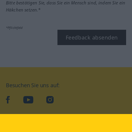
Bitte bestätigen Sie, dass Sie ein Mensch sind, indem Sie ein
Häkchen setzen.*
*Pflichtfeld
Feedback absenden
Besuchen Sie uns auf:
facebook
YouTube
Instagram