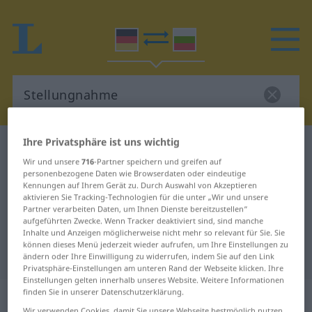
Ihre Privatsphäre ist uns wichtig
Deutsch-Bulgarisch Wörterbuch
Stellungnahme
Wir und unsere
716
-Partner speichern und greifen auf
Deutsch-Bulgarisch Übersetzung
personenbezogene Daten wie Browserdaten oder eindeutige
Kennungen auf Ihrem Gerät zu. Durch Auswahl von Akzeptieren
für "Stellungnahme"
aktivieren Sie Tracking-Technologien für die unter „Wir und unsere
Partner verarbeiten Daten, um Ihnen Dienste bereitzustellen“
aufgeführten Zwecke. Wenn Tracker deaktiviert sind, sind manche
"Stellungnahme" Bulgarisch
Inhalte und Anzeigen möglicherweise nicht mehr so relevant für Sie. Sie
können dieses Menü jederzeit wieder aufrufen, um Ihre Einstellungen zu
Übersetzung
ändern oder Ihre Einwilligung zu widerrufen, indem Sie auf den Link
Privatsphäre-Einstellungen am unteren Rand der Webseite klicken. Ihre
Einstellungen gelten innerhalb unseres Website. Weitere Informationen
finden Sie in unserer Datenschutzerklärung.
„Stellungnahme“
: feminin
Wir verwenden Cookies, damit Sie unsere Webseite bestmöglich nutzen