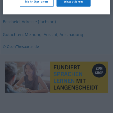
Mehr Optionen
Akzeptieren
Erklärung
,
Aussage
,
Äußerung
,
Behauptung
Bescheid
,
Adresse (fachspr.)
Gutachten
,
Meinung
,
Ansicht
,
Anschauung
© OpenThesaurus.de