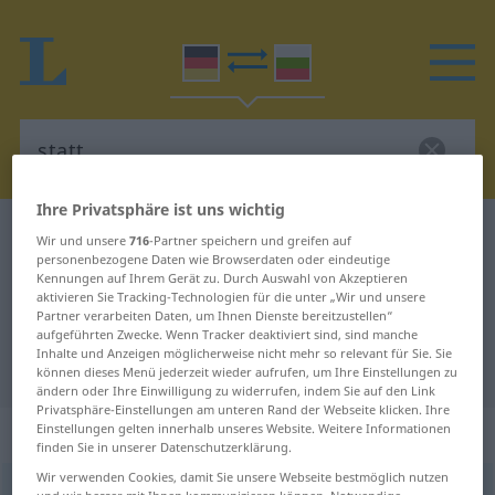
Ihre Privatsphäre ist uns wichtig
Deutsch-Bulgarisch Wörterbuch
statt
Wir und unsere
716
-Partner speichern und greifen auf
personenbezogene Daten wie Browserdaten oder eindeutige
Deutsch-Bulgarisch Übersetzung
Kennungen auf Ihrem Gerät zu. Durch Auswahl von Akzeptieren
aktivieren Sie Tracking-Technologien für die unter „Wir und unsere
für "statt"
Partner verarbeiten Daten, um Ihnen Dienste bereitzustellen“
aufgeführten Zwecke. Wenn Tracker deaktiviert sind, sind manche
Inhalte und Anzeigen möglicherweise nicht mehr so relevant für Sie. Sie
"statt" Bulgarisch Übersetzung
können dieses Menü jederzeit wieder aufrufen, um Ihre Einstellungen zu
ändern oder Ihre Einwilligung zu widerrufen, indem Sie auf den Link
Privatsphäre-Einstellungen am unteren Rand der Webseite klicken. Ihre
„statt“
Einstellungen gelten innerhalb unseres Website. Weitere Informationen
finden Sie in unserer Datenschutzerklärung.
Wir verwenden Cookies, damit Sie unsere Webseite bestmöglich nutzen
statt