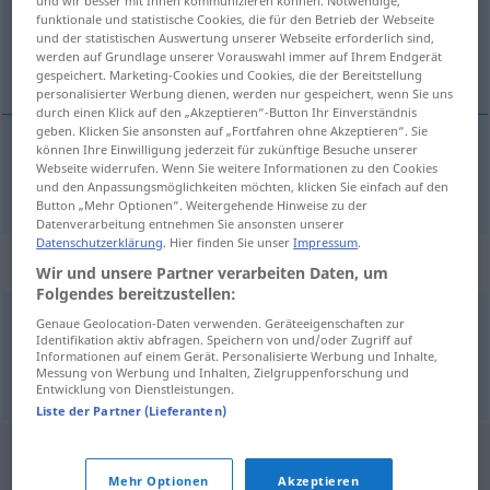
und wir besser mit Ihnen kommunizieren können. Notwendige,
funktionale und statistische Cookies, die für den Betrieb der Webseite
Übersicht aller Übersetzungen
und der statistischen Auswertung unserer Webseite erforderlich sind,
werden auf Grundlage unserer Vorauswahl immer auf Ihrem Endgerät
(Für mehr Details die Übersetzung anklicken/antippen)
gespeichert. Marketing-Cookies und Cookies, die der Bereitstellung
personalisierter Werbung dienen, werden nur gespeichert, wenn Sie uns
durch einen Klick auf den „Akzeptieren“-Button Ihr Einverständnis
geben. Klicken Sie ansonsten auf „Fortfahren ohne Akzeptieren“. Sie
können Ihre Einwilligung jederzeit für zukünftige Besuche unserer
Webseite widerrufen. Wenn Sie weitere Informationen zu den Cookies
anstatt
statt → siehe „
“
und den Anpassungsmöglichkeiten möchten, klicken Sie einfach auf den
Button „Mehr Optionen“. Weitergehende Hinweise zu der
Datenverarbeitung entnehmen Sie ansonsten unserer
Datenschutzerklärung
. Hier finden Sie unser
Impressum
.
Synonyme für "statt"
Wir und unsere Partner verarbeiten Daten, um
Folgendes bereitzustellen:
Genaue Geolocation-Daten verwenden. Geräteeigenschaften zur
zugunsten
,
sondern
,
anstatt
,
für
Identifikation aktiv abfragen. Speichern von und/oder Zugriff auf
Informationen auf einem Gerät. Personalisierte Werbung und Inhalte,
Messung von Werbung und Inhalten, Zielgruppenforschung und
© OpenThesaurus.de
Entwicklung von Dienstleistungen.
Liste der Partner (Lieferanten)
Mehr Optionen
Akzeptieren