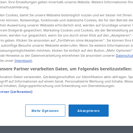
cken. Ihre Einstellungen gelten innerhalb unseres Website. Weitere Informationen fin
enschutzerklärung.
en Cookies, damit Sie unsere Webseite bestmöglich nutzen und wir besser mit Ihnen
en können. Notwendige, funktionale und statistische Cookies, die für den Betrieb d
ischen Auswertung unserer Webseite erforderlich sind, werden auf Grundlage unserer
tippen)
hrem Endgerät gespeichert. Marketing-Cookies und Cookies, die der Bereitstellung per
nen, werden nur gespeichert, wenn Sie uns durch einen Klick auf den „Akzeptieren“-
nis geben. Klicken Sie ansonsten auf „Fortfahren ohne Akzeptieren“. Sie können Ihre 
ür zukünftige Besuche unserer Webseite widerrufen. Wenn Sie weitere Informationen 
assungsmöglichkeiten möchten, klicken Sie einfach auf den Button „Mehr Optionen“
de Hinweise zu der Datenverarbeitung entnehmen Sie ansonsten unserer
Datenschut
 Sie unser
Impressum
.
standhaft
unsere Partner verarbeiten Daten, um Folgendes bereitzustellen:
ocation-Daten verwenden. Geräteeigenschaften zur Identifikation aktiv abfragen. Sp
griff auf Informationen auf einem Gerät. Personalisierte Werbung und Inhalte, Mes
 Inhalten, Zielgruppenforschung und Entwicklung von Dienstleistungen.
artner (Lieferanten)
Mehr Optionen
Akzeptieren