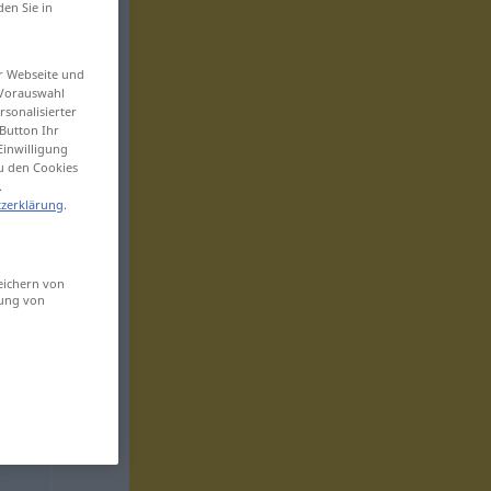
den Sie in
er Webseite und
 Vorauswahl
sonalisierter
Button Ihr
Einwilligung
zu den Cookies
.
zerklärung
.
eichern von
sung von