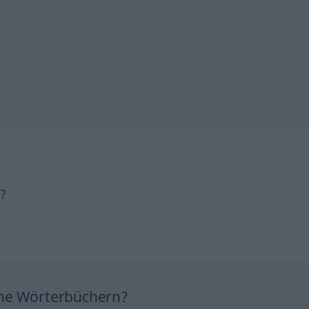
h?
ine Wörterbüchern?