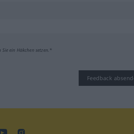
m Sie ein Häkchen setzen.*
Feedback absend
ook
YouTube
Instagram