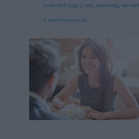
ordentlich (ugs.)
,
rein
,
anständig
,
vernünf
© OpenThesaurus.de