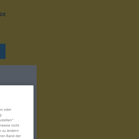
DE
en oder
g-
ustellen“
rweise nicht
en zu ändern
eren Rand der