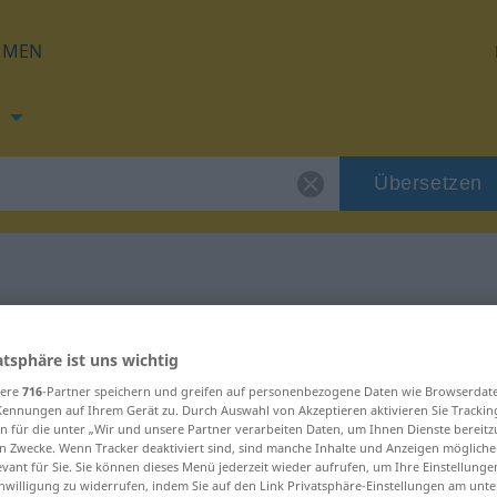
HMEN
Übersetzen
t
ng für "standhaft"
atsphäre ist uns wichtig
tzung
sere
716
-Partner speichern und greifen auf personenbezogene Daten wie Browserdat
Kennungen auf Ihrem Gerät zu. Durch Auswahl von Akzeptieren aktivieren Sie Trackin
n für die unter „Wir und unsere Partner verarbeiten Daten, um Ihnen Dienste bereitz
n Zwecke. Wenn Tracker deaktiviert sind, sind manche Inhalte und Anzeigen mögliche
evant für Sie. Sie können dieses Menü jederzeit wieder aufrufen, um Ihre Einstellung
inwilligung zu widerrufen, indem Sie auf den Link Privatsphäre-Einstellungen am unt