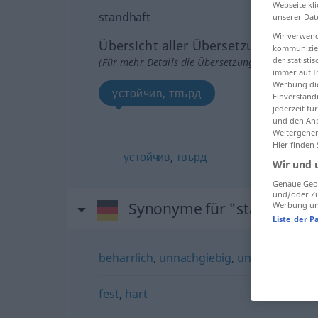
Webseite kli
standhaft
unserer Dat
Wir verwend
Übersicht aller Übersetzungen
kommunizier
der statist
(Für mehr Details die Übersetzung anklicken/an
immer auf I
Werbung die
устойчив, твърд
Einverständ
jederzeit f
und den Anp
Weitergehen
Hier finden
устойчив
,
твърд
Wir und 
Genaue Geol
und/oder Zu
Synonyme für "standhaft"
Werbung und
Liste der P
beharrlich
,
unnachgiebig
,
unbeugsam
fest
,
hart