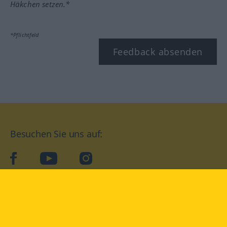
Häkchen setzen.*
*Pflichtfeld
Feedback absenden
Besuchen Sie uns auf:
facebook
YouTube
Instagram
Langenscheidt