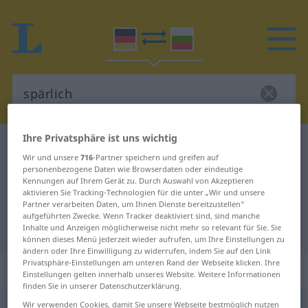
Ihre Privatsphäre ist uns wichtig
Deutsch-Bulgarisch Wörterbuch
spärlich
Wir und unsere
716
-Partner speichern und greifen auf
Deutsch-Bulgarisch Übersetzung
personenbezogene Daten wie Browserdaten oder eindeutige
Kennungen auf Ihrem Gerät zu. Durch Auswahl von Akzeptieren
für "spärlich"
aktivieren Sie Tracking-Technologien für die unter „Wir und unsere
Partner verarbeiten Daten, um Ihnen Dienste bereitzustellen“
aufgeführten Zwecke. Wenn Tracker deaktiviert sind, sind manche
"spärlich" Bulgarisch Übersetzung
Inhalte und Anzeigen möglicherweise nicht mehr so relevant für Sie. Sie
können dieses Menü jederzeit wieder aufrufen, um Ihre Einstellungen zu
ändern oder Ihre Einwilligung zu widerrufen, indem Sie auf den Link
Privatsphäre-Einstellungen am unteren Rand der Webseite klicken. Ihre
„spärlich“
Einstellungen gelten innerhalb unseres Website. Weitere Informationen
finden Sie in unserer Datenschutzerklärung.
spärlich
Wir verwenden Cookies, damit Sie unsere Webseite bestmöglich nutzen