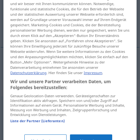
und wir besser mit Ihnen kommunizieren können. Notwendige,
funktionale und statistische Cookies, die für den Betrieb der Webseite
Übersicht aller Übersetzungen
und der statistischen Auswertung unserer Webseite erforderlich sind,
(Für mehr Details die Übersetzung anklicken/antippen)
werden auf Grundlage unserer Vorauswahl immer auf Ihrem Endgerät
gespeichert. Marketing-Cookies und Cookies, die der Bereitstellung
personalisierter Werbung dienen, werden nur gespeichert, wenn Sie uns
оскъден
durch einen Klick auf den „Akzeptieren“-Button Ihr Einverständnis
geben. Klicken Sie ansonsten auf „Fortfahren ohne Akzeptieren“. Sie
können Ihre Einwilligung jederzeit für zukünftige Besuche unserer
Webseite widerrufen. Wenn Sie weitere Informationen zu den Cookies
und den Anpassungsmöglichkeiten möchten, klicken Sie einfach auf den
Button „Mehr Optionen“. Weitergehende Hinweise zu der
оскъден
spärlich
Datenverarbeitung entnehmen Sie ansonsten unserer
Datenschutzerklärung
. Hier finden Sie unser
Impressum
.
Wir und unsere Partner verarbeiten Daten, um
Synonyme für "spärlich"
Folgendes bereitzustellen:
Genaue Geolocation-Daten verwenden. Geräteeigenschaften zur
Identifikation aktiv abfragen. Speichern von und/oder Zugriff auf
Informationen auf einem Gerät. Personalisierte Werbung und Inhalte,
winzig
,
zart
Messung von Werbung und Inhalten, Zielgruppenforschung und
Entwicklung von Dienstleistungen.
Liste der Partner (Lieferanten)
dünn