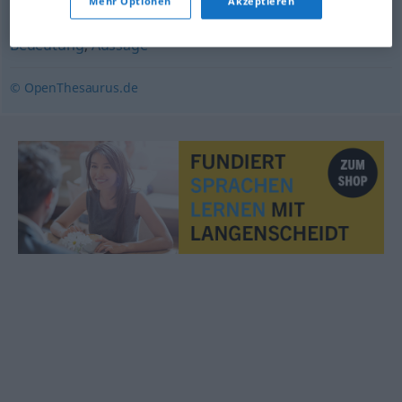
Mehr Optionen
Akzeptieren
Bedeutung
,
Aussage
© OpenThesaurus.de