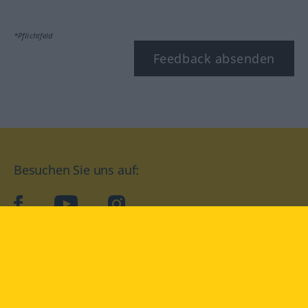
*Pflichtfeld
Feedback absenden
Besuchen Sie uns auf:
facebook
YouTube
Instagram
Langenscheidt