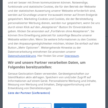
und wir besser mit Ihnen kommunizieren können. Notwendige,
funktionale und statistische Cookies, die für den Betrieb der Webseite
Übersicht aller Übersetzungen
und der statistischen Auswertung unserer Webseite erforderlich sind,
(Für mehr Details die Übersetzung anklicken/antippen)
werden auf Grundlage unserer Vorauswahl immer auf Ihrem Endgerät
gespeichert. Marketing-Cookies und Cookies, die der Bereitstellung
personalisierter Werbung dienen, werden nur gespeichert, wenn Sie uns
смисъл, усет
durch einen Klick auf den „Akzeptieren“-Button Ihr Einverständnis
geben. Klicken Sie ansonsten auf „Fortfahren ohne Akzeptieren“. Sie
können Ihre Einwilligung jederzeit für zukünftige Besuche unserer
Webseite widerrufen. Wenn Sie weitere Informationen zu den Cookies
und den Anpassungsmöglichkeiten möchten, klicken Sie einfach auf den
Button „Mehr Optionen“. Weitergehende Hinweise zu der
смисъл
Sinn
Datenverarbeitung entnehmen Sie ansonsten unserer
Datenschutzerklärung
. Hier finden Sie unser
Impressum
.
усет
Sinn
Gefühl
Wir und unsere Partner verarbeiten Daten, um
Folgendes bereitzustellen:
Genaue Geolocation-Daten verwenden. Geräteeigenschaften zur
Identifikation aktiv abfragen. Speichern von und/oder Zugriff auf
Synonyme für "Sinn"
Informationen auf einem Gerät. Personalisierte Werbung und Inhalte,
Messung von Werbung und Inhalten, Zielgruppenforschung und
Entwicklung von Dienstleistungen.
Liste der Partner (Lieferanten)
Sendung
,
Berufung
,
Zweck
,
Bestimmung
Ziel
,
Nutzen
,
Zweck