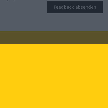
Feedback absenden
Besuchen Sie uns auf:
facebook
YouTube
Instagram
Langenscheidt
NUTZUNGSBEDINGUNGEN