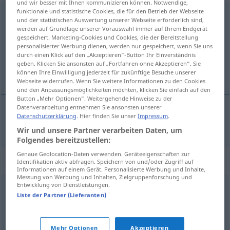
und wir besser mit Ihnen kommunizieren können. Notwendige,
funktionale und statistische Cookies, die für den Betrieb der Webseite
schnüffeln
und der statistischen Auswertung unserer Webseite erforderlich sind,
werden auf Grundlage unserer Vorauswahl immer auf Ihrem Endgerät
Übersicht aller Übersetzungen
gespeichert. Marketing-Cookies und Cookies, die der Bereitstellung
personalisierter Werbung dienen, werden nur gespeichert, wenn Sie uns
(Für mehr Details die Übersetzung anklicken/antippen)
durch einen Klick auf den „Akzeptieren“-Button Ihr Einverständnis
geben. Klicken Sie ansonsten auf „Fortfahren ohne Akzeptieren“. Sie
[по]душа
können Ihre Einwilligung jederzeit für zukünftige Besuche unserer
Webseite widerrufen. Wenn Sie weitere Informationen zu den Cookies
und den Anpassungsmöglichkeiten möchten, klicken Sie einfach auf den
Button „Mehr Optionen“. Weitergehende Hinweise zu der
Datenverarbeitung entnehmen Sie ansonsten unserer
Datenschutzerklärung
. Hier finden Sie unser
Impressum
.
[по]душа
schnüffeln
Wir und unsere Partner verarbeiten Daten, um
Folgendes bereitzustellen:
Genaue Geolocation-Daten verwenden. Geräteeigenschaften zur
Synonyme für "schnüffeln"
Identifikation aktiv abfragen. Speichern von und/oder Zugriff auf
Informationen auf einem Gerät. Personalisierte Werbung und Inhalte,
Messung von Werbung und Inhalten, Zielgruppenforschung und
Entwicklung von Dienstleistungen.
riechen
,
winden (Jägersprache)
Liste der Partner (Lieferanten)
© OpenThesaurus.de
Mehr Optionen
Akzeptieren