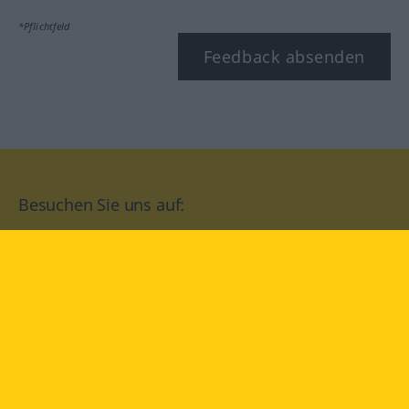
*Pflichtfeld
Feedback absenden
Besuchen Sie uns auf:
facebook
YouTube
Instagram
Langenscheidt