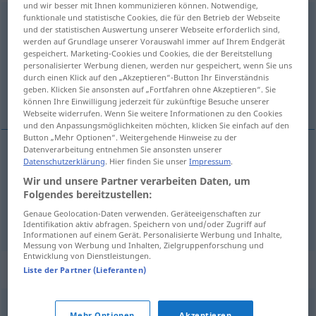
und wir besser mit Ihnen kommunizieren können. Notwendige,
funktionale und statistische Cookies, die für den Betrieb der Webseite
schlängeln
und der statistischen Auswertung unserer Webseite erforderlich sind,
werden auf Grundlage unserer Vorauswahl immer auf Ihrem Endgerät
Übersicht aller Übersetzungen
gespeichert. Marketing-Cookies und Cookies, die der Bereitstellung
(Für mehr Details die Übersetzung anklicken/antippen)
personalisierter Werbung dienen, werden nur gespeichert, wenn Sie uns
durch einen Klick auf den „Akzeptieren“-Button Ihr Einverständnis
geben. Klicken Sie ansonsten auf „Fortfahren ohne Akzeptieren“. Sie
криволича...
können Ihre Einwilligung jederzeit für zukünftige Besuche unserer
Webseite widerrufen. Wenn Sie weitere Informationen zu den Cookies
und den Anpassungsmöglichkeiten möchten, klicken Sie einfach auf den
Button „Mehr Optionen“. Weitergehende Hinweise zu der
Datenverarbeitung entnehmen Sie ansonsten unserer
Beispiele
Datenschutzerklärung
. Hier finden Sie unser
Impressum
.
sich schlängeln
Wir und unsere Partner verarbeiten Daten, um
Folgendes bereitzustellen:
криволича
,
вия
се
Genaue Geolocation-Daten verwenden. Geräteeigenschaften zur
Identifikation aktiv abfragen. Speichern von und/oder Zugriff auf
Informationen auf einem Gerät. Personalisierte Werbung und Inhalte,
Messung von Werbung und Inhalten, Zielgruppenforschung und
Entwicklung von Dienstleistungen.
Synonyme für "schlängeln"
Liste der Partner (Lieferanten)
Mehr Optionen
Akzeptieren