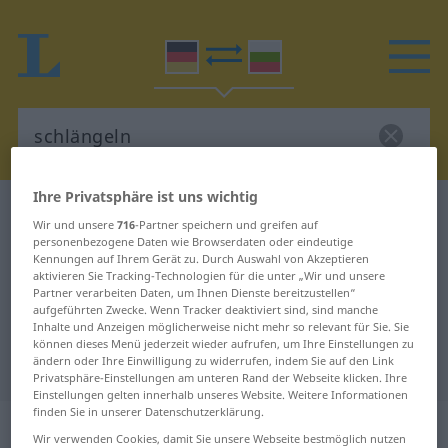
Ihre Privatsphäre ist uns wichtig
Deutsch-Bulgarisch Wörterbuch
schlängeln
Wir und unsere
716
-Partner speichern und greifen auf
Deutsch-Bulgarisch Übersetzung
personenbezogene Daten wie Browserdaten oder eindeutige
Kennungen auf Ihrem Gerät zu. Durch Auswahl von Akzeptieren
für "schlängeln"
aktivieren Sie Tracking-Technologien für die unter „Wir und unsere
Partner verarbeiten Daten, um Ihnen Dienste bereitzustellen“
aufgeführten Zwecke. Wenn Tracker deaktiviert sind, sind manche
Inhalte und Anzeigen möglicherweise nicht mehr so relevant für Sie. Sie
"schlängeln" Bulgarisch
können dieses Menü jederzeit wieder aufrufen, um Ihre Einstellungen zu
ändern oder Ihre Einwilligung zu widerrufen, indem Sie auf den Link
Übersetzung
Privatsphäre-Einstellungen am unteren Rand der Webseite klicken. Ihre
Einstellungen gelten innerhalb unseres Website. Weitere Informationen
finden Sie in unserer Datenschutzerklärung.
„schlängeln“
Wir verwenden Cookies, damit Sie unsere Webseite bestmöglich nutzen