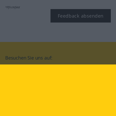
*Pflichtfeld
Feedback absenden
Besuchen Sie uns auf:
facebook
YouTube
Instagram
Langenscheidt