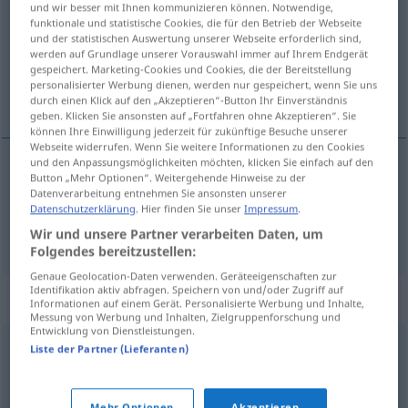
und wir besser mit Ihnen kommunizieren können. Notwendige,
funktionale und statistische Cookies, die für den Betrieb der Webseite
Übersicht aller Übersetzungen
und der statistischen Auswertung unserer Webseite erforderlich sind,
werden auf Grundlage unserer Vorauswahl immer auf Ihrem Endgerät
(Für mehr Details die Übersetzung anklicken/antippen)
gespeichert. Marketing-Cookies und Cookies, die der Bereitstellung
personalisierter Werbung dienen, werden nur gespeichert, wenn Sie uns
плах, подплашен
durch einen Klick auf den „Akzeptieren“-Button Ihr Einverständnis
geben. Klicken Sie ansonsten auf „Fortfahren ohne Akzeptieren“. Sie
können Ihre Einwilligung jederzeit für zukünftige Besuche unserer
Webseite widerrufen. Wenn Sie weitere Informationen zu den Cookies
und den Anpassungsmöglichkeiten möchten, klicken Sie einfach auf den
Button „Mehr Optionen“. Weitergehende Hinweise zu der
плах
scheu
Datenverarbeitung entnehmen Sie ansonsten unserer
Datenschutzerklärung
. Hier finden Sie unser
Impressum
.
подплашен
scheu
Pferd
Wir und unsere Partner verarbeiten Daten, um
Folgendes bereitzustellen:
Genaue Geolocation-Daten verwenden. Geräteeigenschaften zur
Identifikation aktiv abfragen. Speichern von und/oder Zugriff auf
Synonyme für "scheu"
Informationen auf einem Gerät. Personalisierte Werbung und Inhalte,
Messung von Werbung und Inhalten, Zielgruppenforschung und
Entwicklung von Dienstleistungen.
Liste der Partner (Lieferanten)
wild
schüchtern
,
zaghaft
Mehr Optionen
Akzeptieren