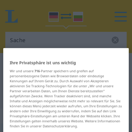
Deutsch-Bulgarisch Wörterbuch
Sache
Ihre Privatsphäre ist uns wichtig
Deutsch-Bulgarisch Übersetzung
Wir und unsere
716
-Partner speichern und greifen auf
personenbezogene Daten wie Browserdaten oder eindeutige
für "Sache"
Kennungen auf Ihrem Gerät zu. Durch Auswahl von Akzeptieren
aktivieren Sie Tracking-Technologien für die unter „Wir und unsere
Partner verarbeiten Daten, um Ihnen Dienste bereitzustellen“
aufgeführten Zwecke. Wenn Tracker deaktiviert sind, sind manche
"Sache" Bulgarisch Übersetzung
Inhalte und Anzeigen möglicherweise nicht mehr so relevant für Sie. Sie
können dieses Menü jederzeit wieder aufrufen, um Ihre Einstellungen zu
ändern oder Ihre Einwilligung zu widerrufen, indem Sie auf den Link
„Sache“
: feminin
Privatsphäre-Einstellungen am unteren Rand der Webseite klicken. Ihre
Einstellungen gelten innerhalb unseres Website. Weitere Informationen
finden Sie in unserer Datenschutzerklärung.
Sache
f