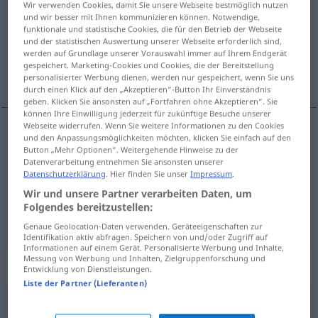
Wir verwenden Cookies, damit Sie unsere Webseite bestmöglich nutzen
und wir besser mit Ihnen kommunizieren können. Notwendige,
Übersicht aller Übersetzungen
funktionale und statistische Cookies, die für den Betrieb der Webseite
und der statistischen Auswertung unserer Webseite erforderlich sind,
(Für mehr Details die Übersetzung anklicken/antippen)
werden auf Grundlage unserer Vorauswahl immer auf Ihrem Endgerät
gespeichert. Marketing-Cookies und Cookies, die der Bereitstellung
нещо, вещ, работа, дело
personalisierter Werbung dienen, werden nur gespeichert, wenn Sie uns
durch einen Klick auf den „Akzeptieren“-Button Ihr Einverständnis
geben. Klicken Sie ansonsten auf „Fortfahren ohne Akzeptieren“. Sie
können Ihre Einwilligung jederzeit für zukünftige Besuche unserer
Webseite widerrufen. Wenn Sie weitere Informationen zu den Cookies
und den Anpassungsmöglichkeiten möchten, klicken Sie einfach auf den
нещо
Sache
Button „Mehr Optionen“. Weitergehende Hinweise zu der
Datenverarbeitung entnehmen Sie ansonsten unserer
Datenschutzerklärung
. Hier finden Sie unser
Impressum
.
вещ
f
Sache
Wir und unsere Partner verarbeiten Daten, um
Folgendes bereitzustellen:
работа
,
дело
Sache
FIG
Genaue Geolocation-Daten verwenden. Geräteeigenschaften zur
Identifikation aktiv abfragen. Speichern von und/oder Zugriff auf
Informationen auf einem Gerät. Personalisierte Werbung und Inhalte,
Messung von Werbung und Inhalten, Zielgruppenforschung und
Beispielsätze für "Sache"
Entwicklung von Dienstleistungen.
Liste der Partner (Lieferanten)
sich einer Sache
annehmen