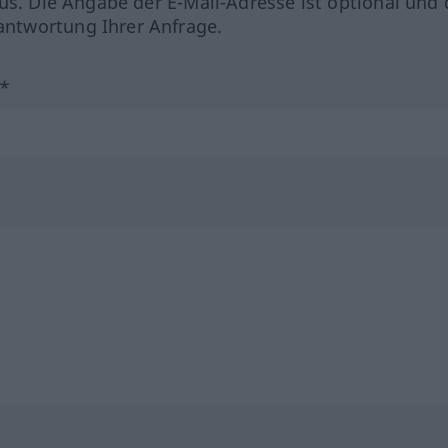
us. Die Angabe der E-Mail-Adresse ist optional und 
ntwortung Ihrer Anfrage.
?*