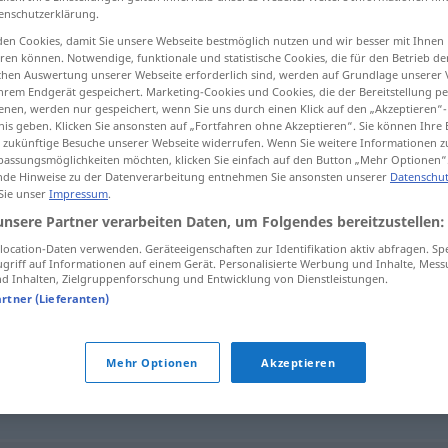
enschutzerklärung.
en Cookies, damit Sie unsere Webseite bestmöglich nutzen und wir besser mit Ihnen
en können. Notwendige, funktionale und statistische Cookies, die für den Betrieb d
ischen Auswertung unserer Webseite erforderlich sind, werden auf Grundlage unserer
tippen)
hrem Endgerät gespeichert. Marketing-Cookies und Cookies, die der Bereitstellung per
nen, werden nur gespeichert, wenn Sie uns durch einen Klick auf den „Akzeptieren“-
nis geben. Klicken Sie ansonsten auf „Fortfahren ohne Akzeptieren“. Sie können Ihre 
ür zukünftige Besuche unserer Webseite widerrufen. Wenn Sie weitere Informationen 
assungsmöglichkeiten möchten, klicken Sie einfach auf den Button „Mehr Optionen“
de Hinweise zu der Datenverarbeitung entnehmen Sie ansonsten unserer
Datenschut
 Sie unser
Impressum
.
Parteimitglied
unsere Partner verarbeiten Daten, um Folgendes bereitzustellen:
ocation-Daten verwenden. Geräteeigenschaften zur Identifikation aktiv abfragen. Sp
griff auf Informationen auf einem Gerät. Personalisierte Werbung und Inhalte, Mes
 Inhalten, Zielgruppenforschung und Entwicklung von Dienstleistungen.
ied"
artner (Lieferanten)
Mehr Optionen
Akzeptieren