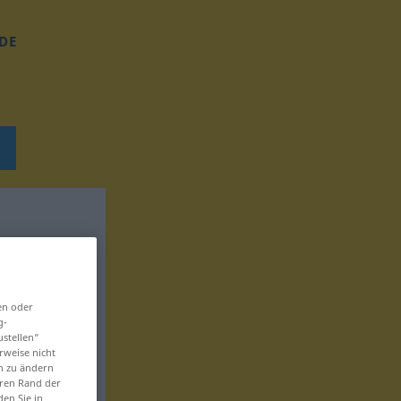
DE
en oder
g-
ustellen“
rweise nicht
en zu ändern
eren Rand der
den Sie in