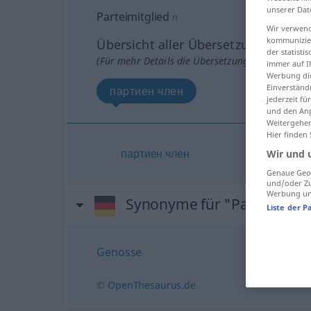
unserer Dat
Parteimitglied
n
Wir verwend
kommunizier
Übersicht aller Übersetzungen
der statist
(Für mehr Details die Übersetzung anklicken/an
immer auf I
Werbung die
Einverständ
партиен член
jederzeit f
und den Anp
Weitergehen
Hier finden
партиен
член
Wir und 
Genaue Geol
und/oder Zu
Werbung und
Synonyme für "Parteimitgl
Liste der P
Genosse
© OpenThesaurus.de