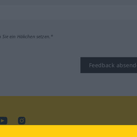
m Sie ein Häkchen setzen.*
Feedback absend
ook
YouTube
Instagram