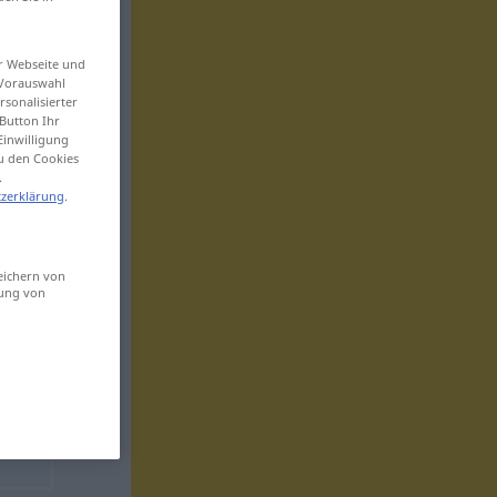
er Webseite und
 Vorauswahl
sonalisierter
Button Ihr
Einwilligung
zu den Cookies
.
zerklärung
.
eichern von
sung von