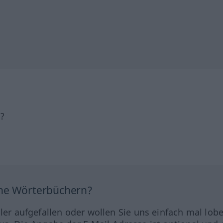
h?
ine Wörterbüchern?
hler aufgefallen oder wollen Sie uns einfach mal lob