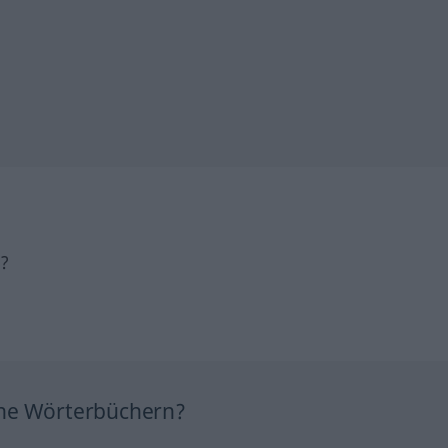
h?
ine Wörterbüchern?