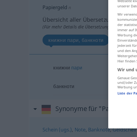
Webseite kli
unserer Dat
Papiergeld
n
Wir verwend
Übersicht aller Übersetzungen
kommunizier
der statist
(Für mehr Details die Übersetzung anklicken/an
immer auf I
Werbung die
книжни пари, банкноти
Einverständ
jederzeit f
und den Anp
Weitergehen
Hier finden
книжни
пари
Wir und 
Genaue Geol
und/oder Zu
банкноти
Werbung und
Liste der P
Synonyme für "Papiergeld
Schein (ugs.)
,
Note
,
Banknote
,
Geldschei