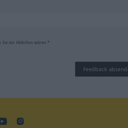
m Sie ein Häkchen setzen.*
Feedback absend
ook
YouTube
Instagram