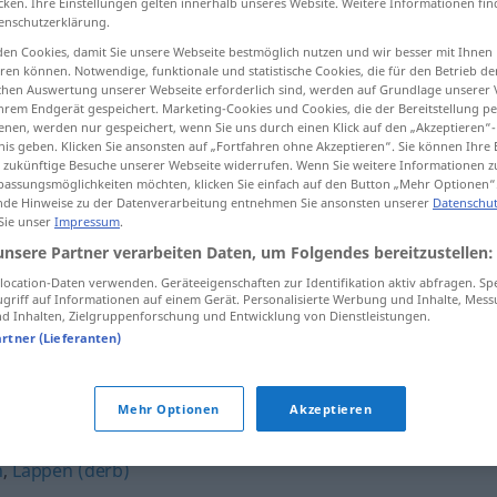
cken. Ihre Einstellungen gelten innerhalb unseres Website. Weitere Informationen fin
enschutzerklärung.
en Cookies, damit Sie unsere Webseite bestmöglich nutzen und wir besser mit Ihnen
en können. Notwendige, funktionale und statistische Cookies, die für den Betrieb d
ischen Auswertung unserer Webseite erforderlich sind, werden auf Grundlage unserer
tippen)
hrem Endgerät gespeichert. Marketing-Cookies und Cookies, die der Bereitstellung per
nen, werden nur gespeichert, wenn Sie uns durch einen Klick auf den „Akzeptieren“-
nis geben. Klicken Sie ansonsten auf „Fortfahren ohne Akzeptieren“. Sie können Ihre 
ür zukünftige Besuche unserer Webseite widerrufen. Wenn Sie weitere Informationen 
assungsmöglichkeiten möchten, klicken Sie einfach auf den Button „Mehr Optionen“
de Hinweise zu der Datenverarbeitung entnehmen Sie ansonsten unserer
Datenschut
 Sie unser
Impressum
.
Papiergeld
unsere Partner verarbeiten Daten, um Folgendes bereitzustellen:
ocation-Daten verwenden. Geräteeigenschaften zur Identifikation aktiv abfragen. Sp
griff auf Informationen auf einem Gerät. Personalisierte Werbung und Inhalte, Mes
Papiergeld
 Inhalten, Zielgruppenforschung und Entwicklung von Dienstleistungen.
artner (Lieferanten)
"
Mehr Optionen
Akzeptieren
n
,
Lappen (derb)