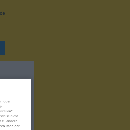
DE
en oder
g-
ustellen“
rweise nicht
en zu ändern
eren Rand der