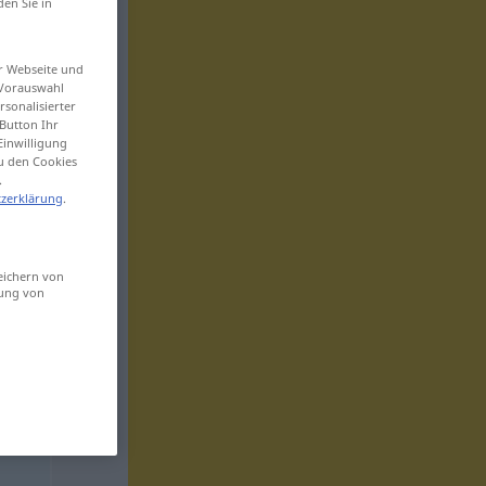
den Sie in
er Webseite und
 Vorauswahl
sonalisierter
Button Ihr
Einwilligung
zu den Cookies
.
zerklärung
.
eichern von
sung von