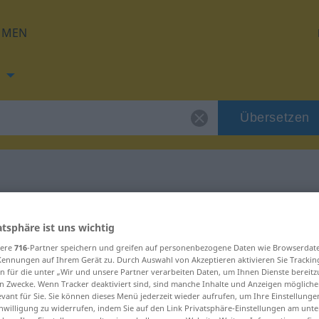
HMEN
Übersetzen
ng für "orthodox"
atsphäre ist uns wichtig
sere
716
-Partner speichern und greifen auf personenbezogene Daten wie Browserdat
tzung
Kennungen auf Ihrem Gerät zu. Durch Auswahl von Akzeptieren aktivieren Sie Trackin
n für die unter „Wir und unsere Partner verarbeiten Daten, um Ihnen Dienste bereitz
n Zwecke. Wenn Tracker deaktiviert sind, sind manche Inhalte und Anzeigen mögliche
evant für Sie. Sie können dieses Menü jederzeit wieder aufrufen, um Ihre Einstellung
inwilligung zu widerrufen, indem Sie auf den Link Privatsphäre-Einstellungen am unt