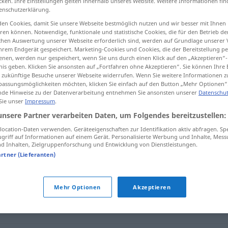
cken. Ihre Einstellungen gelten innerhalb unseres Website. Weitere Informationen fin
enschutzerklärung.
en Cookies, damit Sie unsere Webseite bestmöglich nutzen und wir besser mit Ihnen
en können. Notwendige, funktionale und statistische Cookies, die für den Betrieb d
ischen Auswertung unserer Webseite erforderlich sind, werden auf Grundlage unserer
tippen)
hrem Endgerät gespeichert. Marketing-Cookies und Cookies, die der Bereitstellung per
nen, werden nur gespeichert, wenn Sie uns durch einen Klick auf den „Akzeptieren“-
nis geben. Klicken Sie ansonsten auf „Fortfahren ohne Akzeptieren“. Sie können Ihre 
ür zukünftige Besuche unserer Webseite widerrufen. Wenn Sie weitere Informationen 
assungsmöglichkeiten möchten, klicken Sie einfach auf den Button „Mehr Optionen“
de Hinweise zu der Datenverarbeitung entnehmen Sie ansonsten unserer
Datenschut
 Sie unser
Impressum
.
orthodox
unsere Partner verarbeiten Daten, um Folgendes bereitzustellen:
ocation-Daten verwenden. Geräteeigenschaften zur Identifikation aktiv abfragen. Sp
griff auf Informationen auf einem Gerät. Personalisierte Werbung und Inhalte, Mes
 Inhalten, Zielgruppenforschung und Entwicklung von Dienstleistungen.
artner (Lieferanten)
Mehr Optionen
Akzeptieren