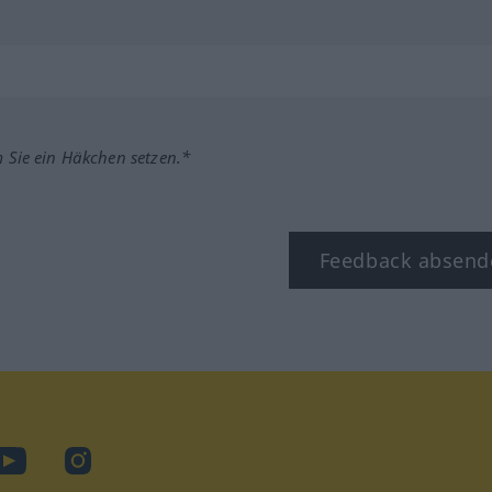
m Sie ein Häkchen setzen.*
Feedback absend
ook
YouTube
Instagram