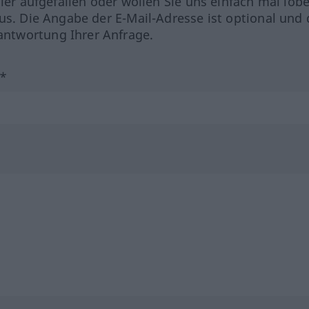
hler aufgefallen oder wollen Sie uns einfach mal lob
us. Die Angabe der E-Mail-Adresse ist optional und 
ntwortung Ihrer Anfrage.
?*