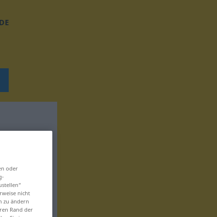
DE
en oder
g-
ustellen“
rweise nicht
en zu ändern
eren Rand der