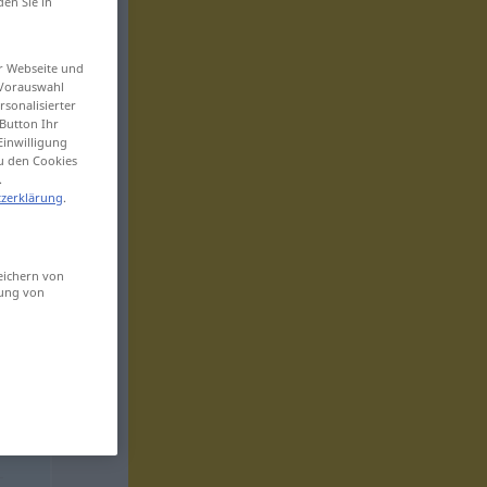
den Sie in
er Webseite und
 Vorauswahl
sonalisierter
Button Ihr
Einwilligung
zu den Cookies
.
zerklärung
.
eichern von
sung von