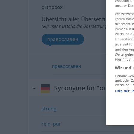
Webseite kli
unserer Dat
orthodox
Wir verwend
Übersicht aller Übersetzungen
kommunizier
der statist
(Für mehr Details die Übersetzung anklicken/an
immer auf I
Werbung die
православен
Einverständ
jederzeit f
und den Anp
Weitergehen
Hier finden
православен
Wir und 
Genaue Geol
und/oder Zu
Werbung und
Synonyme für "orthodox"
Liste der P
streng
rein
,
pur