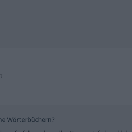
h?
ine Wörterbüchern?