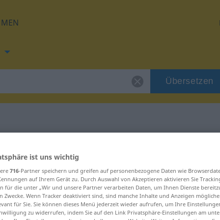
HMEN
Übersetzen
ng für "minimal"
atsphäre ist uns wichtig
sere
716
-Partner speichern und greifen auf personenbezogene Daten wie Browserdat
ung
Kennungen auf Ihrem Gerät zu. Durch Auswahl von Akzeptieren aktivieren Sie Trackin
n für die unter „Wir und unsere Partner verarbeiten Daten, um Ihnen Dienste bereitz
n Zwecke. Wenn Tracker deaktiviert sind, sind manche Inhalte und Anzeigen mögliche
evant für Sie. Sie können dieses Menü jederzeit wieder aufrufen, um Ihre Einstellung
inwilligung zu widerrufen, indem Sie auf den Link Privatsphäre-Einstellungen am unt