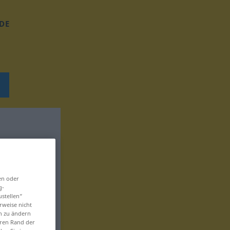
DE
en oder
g-
ustellen“
rweise nicht
en zu ändern
eren Rand der