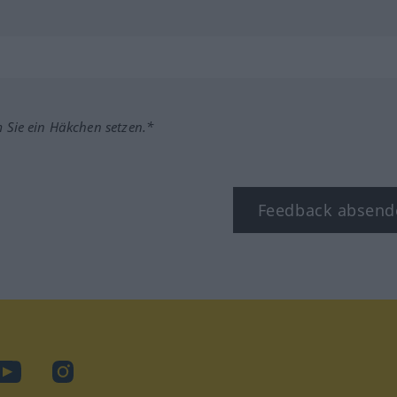
m Sie ein Häkchen setzen.*
Feedback absend
ook
YouTube
Instagram