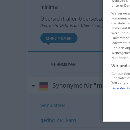
Webseite kli
unserer Dat
minimal
Wir verwend
Übersicht aller Übersetzungen
kommunizier
der statist
(Für mehr Details die Übersetzung anklicken/an
immer auf I
Werbung die
минимален
Einverständ
jederzeit f
und den Anp
Weitergehen
Hier finden
минимален
Wir und 
Genaue Geol
und/oder Zu
Werbung und
Synonyme für "minimal"
Liste der P
wenigstens
gering
,
rar
,
karg