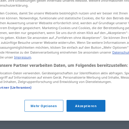
cken. Ihre Einstellungen gelten innerhalb unseres Website. Weitere Informationen fin
enschutzerklärung.
en Cookies, damit Sie unsere Webseite bestmöglich nutzen und wir besser mit Ihnen
en können. Notwendige, funktionale und statistische Cookies, die für den Betrieb d
ischen Auswertung unserer Webseite erforderlich sind, werden auf Grundlage unserer
tippen)
hrem Endgerät gespeichert. Marketing-Cookies und Cookies, die der Bereitstellung per
nen, werden nur gespeichert, wenn Sie uns durch einen Klick auf den „Akzeptieren“-
nis geben. Klicken Sie ansonsten auf „Fortfahren ohne Akzeptieren“. Sie können Ihre 
ür zukünftige Besuche unserer Webseite widerrufen. Wenn Sie weitere Informationen 
assungsmöglichkeiten möchten, klicken Sie einfach auf den Button „Mehr Optionen“
de Hinweise zu der Datenverarbeitung entnehmen Sie ansonsten unserer
Datenschut
 Sie unser
Impressum
.
minimal
unsere Partner verarbeiten Daten, um Folgendes bereitzustellen:
ocation-Daten verwenden. Geräteeigenschaften zur Identifikation aktiv abfragen. Sp
griff auf Informationen auf einem Gerät. Personalisierte Werbung und Inhalte, Mes
 Inhalten, Zielgruppenforschung und Entwicklung von Dienstleistungen.
artner (Lieferanten)
Mehr Optionen
Akzeptieren