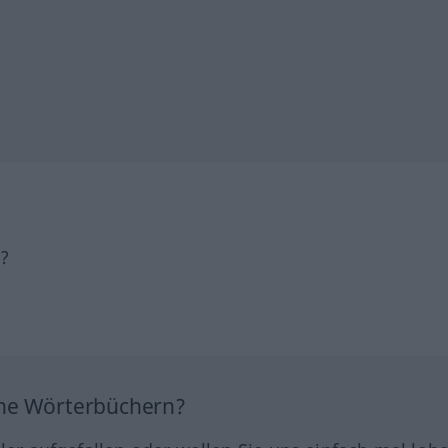
h?
ine Wörterbüchern?