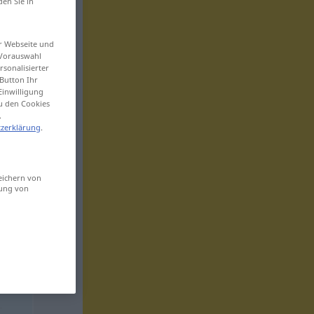
den Sie in
er Webseite und
 Vorauswahl
sonalisierter
Button Ihr
Einwilligung
zu den Cookies
.
zerklärung
.
eichern von
sung von