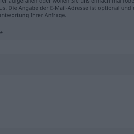
hler aufgefallen oder wollen Sie uns einfach mal lob
us. Die Angabe der E-Mail-Adresse ist optional und 
ntwortung Ihrer Anfrage.
?*