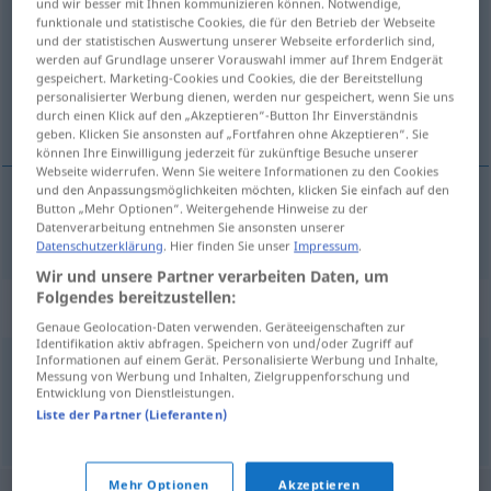
und wir besser mit Ihnen kommunizieren können. Notwendige,
funktionale und statistische Cookies, die für den Betrieb der Webseite
Übersicht aller Übersetzungen
und der statistischen Auswertung unserer Webseite erforderlich sind,
werden auf Grundlage unserer Vorauswahl immer auf Ihrem Endgerät
(Für mehr Details die Übersetzung anklicken/antippen)
gespeichert. Marketing-Cookies und Cookies, die der Bereitstellung
personalisierter Werbung dienen, werden nur gespeichert, wenn Sie uns
гладувам
durch einen Klick auf den „Akzeptieren“-Button Ihr Einverständnis
geben. Klicken Sie ansonsten auf „Fortfahren ohne Akzeptieren“. Sie
können Ihre Einwilligung jederzeit für zukünftige Besuche unserer
Webseite widerrufen. Wenn Sie weitere Informationen zu den Cookies
und den Anpassungsmöglichkeiten möchten, klicken Sie einfach auf den
Button „Mehr Optionen“. Weitergehende Hinweise zu der
гладувам
hungern
Datenverarbeitung entnehmen Sie ansonsten unserer
Datenschutzerklärung
. Hier finden Sie unser
Impressum
.
Wir und unsere Partner verarbeiten Daten, um
Folgendes bereitzustellen:
Synonyme für "hungern"
Genaue Geolocation-Daten verwenden. Geräteeigenschaften zur
Identifikation aktiv abfragen. Speichern von und/oder Zugriff auf
Informationen auf einem Gerät. Personalisierte Werbung und Inhalte,
Messung von Werbung und Inhalten, Zielgruppenforschung und
fasten
Entwicklung von Dienstleistungen.
Liste der Partner (Lieferanten)
© OpenThesaurus.de
Mehr Optionen
Akzeptieren