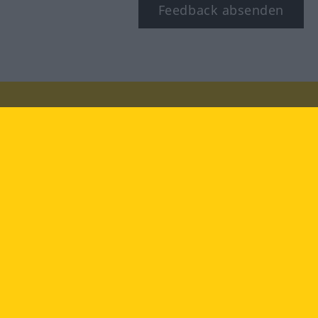
Feedback absenden
Besuchen Sie uns auf:
facebook
YouTube
Instagram
Langenscheidt
NUTZUNGSBEDINGUNGEN
DATENSCHUTZBESTIMMUNGEN