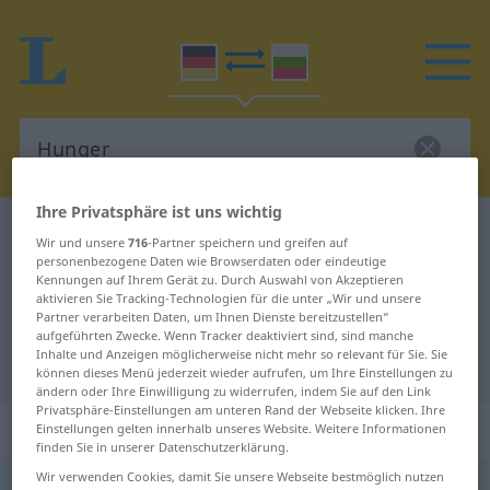
Ihre Privatsphäre ist uns wichtig
Deutsch-Bulgarisch Wörterbuch
Hunger
Wir und unsere
716
-Partner speichern und greifen auf
Deutsch-Bulgarisch Übersetzung
personenbezogene Daten wie Browserdaten oder eindeutige
Kennungen auf Ihrem Gerät zu. Durch Auswahl von Akzeptieren
für "Hunger"
aktivieren Sie Tracking-Technologien für die unter „Wir und unsere
Partner verarbeiten Daten, um Ihnen Dienste bereitzustellen“
aufgeführten Zwecke. Wenn Tracker deaktiviert sind, sind manche
Inhalte und Anzeigen möglicherweise nicht mehr so relevant für Sie. Sie
"Hunger" Bulgarisch Übersetzung
können dieses Menü jederzeit wieder aufrufen, um Ihre Einstellungen zu
ändern oder Ihre Einwilligung zu widerrufen, indem Sie auf den Link
Privatsphäre-Einstellungen am unteren Rand der Webseite klicken. Ihre
„Hunger“
: maskulin
Einstellungen gelten innerhalb unseres Website. Weitere Informationen
finden Sie in unserer Datenschutzerklärung.
Wir verwenden Cookies, damit Sie unsere Webseite bestmöglich nutzen
Hunger
m