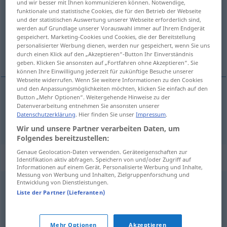
und wir besser mit Ihnen kommunizieren können. Notwendige,
funktionale und statistische Cookies, die für den Betrieb der Webseite
Übersicht aller Übersetzungen
und der statistischen Auswertung unserer Webseite erforderlich sind,
werden auf Grundlage unserer Vorauswahl immer auf Ihrem Endgerät
(Für mehr Details die Übersetzung anklicken/antippen)
gespeichert. Marketing-Cookies und Cookies, die der Bereitstellung
personalisierter Werbung dienen, werden nur gespeichert, wenn Sie uns
глад
durch einen Klick auf den „Akzeptieren“-Button Ihr Einverständnis
geben. Klicken Sie ansonsten auf „Fortfahren ohne Akzeptieren“. Sie
können Ihre Einwilligung jederzeit für zukünftige Besuche unserer
Webseite widerrufen. Wenn Sie weitere Informationen zu den Cookies
und den Anpassungsmöglichkeiten möchten, klicken Sie einfach auf den
Button „Mehr Optionen“. Weitergehende Hinweise zu der
глад
Hunger
Datenverarbeitung entnehmen Sie ansonsten unserer
Datenschutzerklärung
. Hier finden Sie unser
Impressum
.
Wir und unsere Partner verarbeiten Daten, um
Folgendes bereitzustellen:
Genaue Geolocation-Daten verwenden. Geräteeigenschaften zur
Synonyme für "Hunger"
Identifikation aktiv abfragen. Speichern von und/oder Zugriff auf
Informationen auf einem Gerät. Personalisierte Werbung und Inhalte,
Messung von Werbung und Inhalten, Zielgruppenforschung und
Entwicklung von Dienstleistungen.
Appetit
Liste der Partner (Lieferanten)
© OpenThesaurus.de
Mehr Optionen
Akzeptieren