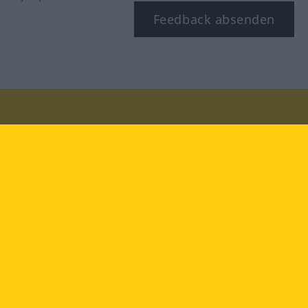
Feedback absenden
Besuchen Sie uns auf:
facebook
YouTube
Instagram
Langenscheidt
NUTZUNGSBEDINGUNGEN