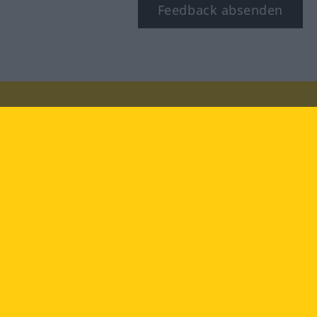
Feedback absenden
Besuchen Sie uns auf:
facebook
YouTube
Instagram
Langenscheidt
NUTZUNGSBEDINGUNGEN
DATENSCHUTZBESTIMMUNGEN