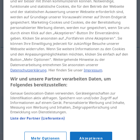
und wir besser mit Ihnen kommunizieren können. Notwendige,
funktionale und statistische Cookies, die für den Betrieb der Webseite
Übersicht aller Übersetzungen
und der statistischen Auswertung unserer Webseite erforderlich sind,
werden auf Grundlage unserer Vorauswahl immer auf Ihrem Endgerät
(Für mehr Details die Übersetzung anklicken/antippen)
gespeichert. Marketing-Cookies und Cookies, die der Bereitstellung
personalisierter Werbung dienen, werden nur gespeichert, wenn Sie uns
нав
durch einen Klick auf den „Akzeptieren“-Button Ihr Einverständnis
geben. Klicken Sie ansonsten auf „Fortfahren ohne Akzeptieren“. Sie
können Ihre Einwilligung jederzeit für zukünftige Besuche unserer
Webseite widerrufen. Wenn Sie weitere Informationen zu den Cookies
und den Anpassungsmöglichkeiten möchten, klicken Sie einfach auf den
Button „Mehr Optionen“. Weitergehende Hinweise zu der
(на)вътре
hinein
Datenverarbeitung entnehmen Sie ansonsten unserer
Datenschutzerklärung
. Hier finden Sie unser
Impressum
.
Wir und unsere Partner verarbeiten Daten, um
Folgendes bereitzustellen:
Synonyme für "hinein"
Genaue Geolocation-Daten verwenden. Geräteeigenschaften zur
Identifikation aktiv abfragen. Speichern von und/oder Zugriff auf
Informationen auf einem Gerät. Personalisierte Werbung und Inhalte,
Messung von Werbung und Inhalten, Zielgruppenforschung und
in
,
rein (ugs.)
Entwicklung von Dienstleistungen.
Liste der Partner (Lieferanten)
© OpenThesaurus.de
Mehr Optionen
Akzeptieren