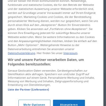
und wir besser mit Ihnen kommunizieren können. Notwendige,
funktionale und statistische Cookies, die für den Betrieb der Webseite
Übersicht aller Übersetzungen
und der statistischen Auswertung unserer Webseite erforderlich sind,
werden auf Grundlage unserer Vorauswahl immer auf Ihrem Endgerät
(Für mehr Details die Übersetzung anklicken/antippen)
gespeichert. Marketing-Cookies und Cookies, die der Bereitstellung
personalisierter Werbung dienen, werden nur gespeichert, wenn Sie uns
справедлив
durch einen Klick auf den „Akzeptieren“-Button Ihr Einverständnis
geben. Klicken Sie ansonsten auf „Fortfahren ohne Akzeptieren“. Sie
können Ihre Einwilligung jederzeit für zukünftige Besuche unserer
Webseite widerrufen. Wenn Sie weitere Informationen zu den Cookies
und den Anpassungsmöglichkeiten möchten, klicken Sie einfach auf den
Button „Mehr Optionen“. Weitergehende Hinweise zu der
справедлив
gerecht
Datenverarbeitung entnehmen Sie ansonsten unserer
Datenschutzerklärung
. Hier finden Sie unser
Impressum
.
Wir und unsere Partner verarbeiten Daten, um
Folgendes bereitzustellen:
Synonyme für "gerecht"
Genaue Geolocation-Daten verwenden. Geräteeigenschaften zur
Identifikation aktiv abfragen. Speichern von und/oder Zugriff auf
Informationen auf einem Gerät. Personalisierte Werbung und Inhalte,
Messung von Werbung und Inhalten, Zielgruppenforschung und
recht
,
fair
,
billig
Entwicklung von Dienstleistungen.
Liste der Partner (Lieferanten)
© OpenThesaurus.de
Mehr Optionen
Akzeptieren