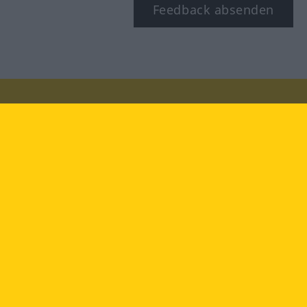
Feedback absenden
Besuchen Sie uns auf:
facebook
YouTube
Instagram
Langenscheidt
NUTZUNGSBEDINGUNGEN
DATENSCHUTZBESTIMMUNGEN