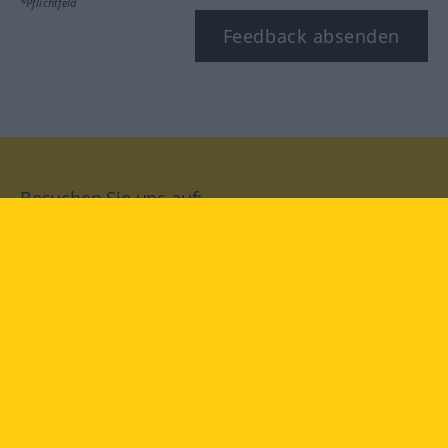
*Pflichtfeld
Feedback absenden
Besuchen Sie uns auf:
facebook
YouTube
Instagram
Langenscheidt
NUTZUNGSBEDINGUNGEN