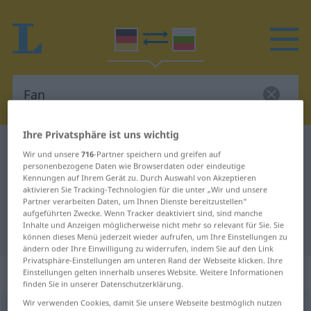
Ihre Privatsphäre ist uns wichtig
Deutsch-Bulgarisch Wörterbuch
Fan
Wir und unsere
716
-Partner speichern und greifen auf
Deutsch-Bulgarisch Übersetzung
personenbezogene Daten wie Browserdaten oder eindeutige
Kennungen auf Ihrem Gerät zu. Durch Auswahl von Akzeptieren
für "Fan"
aktivieren Sie Tracking-Technologien für die unter „Wir und unsere
Partner verarbeiten Daten, um Ihnen Dienste bereitzustellen“
aufgeführten Zwecke. Wenn Tracker deaktiviert sind, sind manche
Inhalte und Anzeigen möglicherweise nicht mehr so relevant für Sie. Sie
"Fan" Bulgarisch Übersetzung
können dieses Menü jederzeit wieder aufrufen, um Ihre Einstellungen zu
ändern oder Ihre Einwilligung zu widerrufen, indem Sie auf den Link
Privatsphäre-Einstellungen am unteren Rand der Webseite klicken. Ihre
„Fan“
: maskulin
Einstellungen gelten innerhalb unseres Website. Weitere Informationen
finden Sie in unserer Datenschutzerklärung.
Wir verwenden Cookies, damit Sie unsere Webseite bestmöglich nutzen
Fan
m