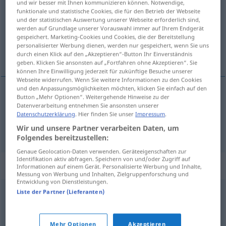
und wir besser mit Ihnen kommunizieren können. Notwendige,
funktionale und statistische Cookies, die für den Betrieb der Webseite
Übersicht aller Übersetzungen
und der statistischen Auswertung unserer Webseite erforderlich sind,
werden auf Grundlage unserer Vorauswahl immer auf Ihrem Endgerät
(Für mehr Details die Übersetzung anklicken/antippen)
gespeichert. Marketing-Cookies und Cookies, die der Bereitstellung
personalisierter Werbung dienen, werden nur gespeichert, wenn Sie uns
запалянко, фен, почитател
durch einen Klick auf den „Akzeptieren“-Button Ihr Einverständnis
geben. Klicken Sie ansonsten auf „Fortfahren ohne Akzeptieren“. Sie
können Ihre Einwilligung jederzeit für zukünftige Besuche unserer
Webseite widerrufen. Wenn Sie weitere Informationen zu den Cookies
und den Anpassungsmöglichkeiten möchten, klicken Sie einfach auf den
Button „Mehr Optionen“. Weitergehende Hinweise zu der
фен, (страстен)
почитател
Fan
Datenverarbeitung entnehmen Sie ansonsten unserer
Datenschutzerklärung
. Hier finden Sie unser
Impressum
.
запалянко
Fan
Wir und unsere Partner verarbeiten Daten, um
Folgendes bereitzustellen:
Genaue Geolocation-Daten verwenden. Geräteeigenschaften zur
Identifikation aktiv abfragen. Speichern von und/oder Zugriff auf
Synonyme für "Fan"
Informationen auf einem Gerät. Personalisierte Werbung und Inhalte,
Messung von Werbung und Inhalten, Zielgruppenforschung und
Entwicklung von Dienstleistungen.
Liste der Partner (Lieferanten)
Anhänger
,
Liebhaber
,
Freund
© OpenThesaurus.de
Mehr Optionen
Akzeptieren