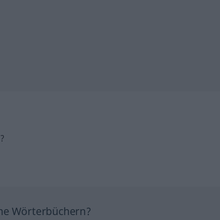
h?
ine Wörterbüchern?