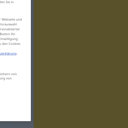
den Sie in
er Webseite und
 Vorauswahl
sonalisierter
Button Ihr
Einwilligung
zu den Cookies
.
zerklärung
.
eichern von
sung von