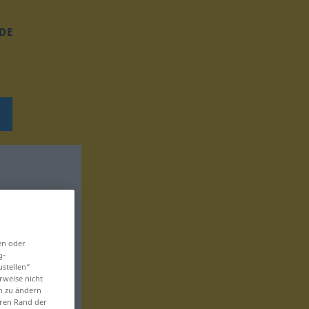
DE
en oder
g-
ustellen“
rweise nicht
en zu ändern
eren Rand der