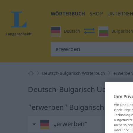
WÖRTERBUCH
SHOP
UNTERNE
Deutsch
Bulgarisch
Deutsch-Bulgarisch Wörterbuch
erwerbe
Deutsch-Bulgarisch Übersetzu
Ihre Priv
"erwerben" Bulgarisch Überse
Wir und un
eindeutige 
Technologie
aufgeführte
„erwerben“
mehr so rel
oder Ihre E