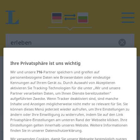
Ihre Privatsphäre ist uns wichtig
Deutsch-Bulgarisch Wörterbuch
erleben
Wir und unsere
716
-Partner speichern und greifen auf
Deutsch-Bulgarisch Übersetzung
personenbezogene Daten wie Browserdaten oder eindeutige
Kennungen auf Ihrem Gerät zu. Durch Auswahl von Akzeptieren
für "erleben"
aktivieren Sie Tracking-Technologien für die unter „Wir und unsere
Partner verarbeiten Daten, um Ihnen Dienste bereitzustellen“
aufgeführten Zwecke. Wenn Tracker deaktiviert sind, sind manche
"erleben" Bulgarisch Übersetzung
Inhalte und Anzeigen möglicherweise nicht mehr so relevant für Sie. Sie
können dieses Menü jederzeit wieder aufrufen, um Ihre Einstellungen zu
ändern oder Ihre Einwilligung zu widerrufen, indem Sie auf den Link
Privatsphäre-Einstellungen am unteren Rand der Webseite klicken. Ihre
„erleben“
Einstellungen gelten innerhalb unseres Website. Weitere Informationen
finden Sie in unserer Datenschutzerklärung.
erleben
Wir verwenden Cookies, damit Sie unsere Webseite bestmöglich nutzen