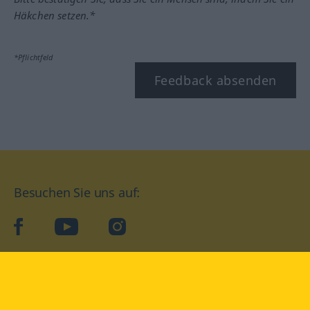
Häkchen setzen.*
*Pflichtfeld
Feedback absenden
Besuchen Sie uns auf:
facebook
YouTube
Instagram
Langenscheidt