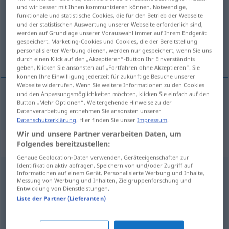
und wir besser mit Ihnen kommunizieren können. Notwendige,
funktionale und statistische Cookies, die für den Betrieb der Webseite
Übersicht aller Übersetzungen
und der statistischen Auswertung unserer Webseite erforderlich sind,
(Für mehr Details die Übersetzung anklicken/antippen)
werden auf Grundlage unserer Vorauswahl immer auf Ihrem Endgerät
gespeichert. Marketing-Cookies und Cookies, die der Bereitstellung
personalisierter Werbung dienen, werden nur gespeichert, wenn Sie uns
преживявам [~ея]
durch einen Klick auf den „Akzeptieren“-Button Ihr Einverständnis
geben. Klicken Sie ansonsten auf „Fortfahren ohne Akzeptieren“. Sie
können Ihre Einwilligung jederzeit für zukünftige Besuche unserer
Webseite widerrufen. Wenn Sie weitere Informationen zu den Cookies
und den Anpassungsmöglichkeiten möchten, klicken Sie einfach auf den
Button „Mehr Optionen“. Weitergehende Hinweise zu der
преживявам [~ея]
erleben
Datenverarbeitung entnehmen Sie ansonsten unserer
Datenschutzerklärung
. Hier finden Sie unser
Impressum
.
Wir und unsere Partner verarbeiten Daten, um
Synonyme für "erleben"
Folgendes bereitzustellen:
Genaue Geolocation-Daten verwenden. Geräteeigenschaften zur
Identifikation aktiv abfragen. Speichern von und/oder Zugriff auf
Informationen auf einem Gerät. Personalisierte Werbung und Inhalte,
haben
,
erfahren
Messung von Werbung und Inhalten, Zielgruppenforschung und
Entwicklung von Dienstleistungen.
Liste der Partner (Lieferanten)
(jemandem) vorkommen
,
(jemandem) zustoßen
,
(jemandem) widerfahren (geh.)
,
(jemandem) passieren