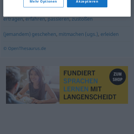
Mehr Optionen
Akzeptieren
hinnehmen
,
erleiden
,
mitmachen (ugs.)
,
einstecken
,
ertragen
,
erfahren
,
passieren
,
zustoßen
(jemandem) geschehen
,
mitmachen (ugs.)
,
erleiden
© OpenThesaurus.de