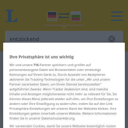
Ihre Privatsphäre ist uns wichtig
Deutsch-Bulgarisch Wörterbuch
entzückend
Wir und unsere
716
-Partner speichern und greifen auf
Deutsch-Bulgarisch Übersetzung
personenbezogene Daten wie Browserdaten oder eindeutige
Kennungen auf Ihrem Gerät zu. Durch Auswahl von Akzeptieren
für "entzückend"
aktivieren Sie Tracking-Technologien für die unter „Wir und unsere
Partner verarbeiten Daten, um Ihnen Dienste bereitzustellen“
aufgeführten Zwecke. Wenn Tracker deaktiviert sind, sind manche
Inhalte und Anzeigen möglicherweise nicht mehr so relevant für Sie. Sie
"entzückend" Bulgarisch
können dieses Menü jederzeit wieder aufrufen, um Ihre Einstellungen zu
Übersetzung
ändern oder Ihre Einwilligung zu widerrufen, indem Sie auf den Link
Privatsphäre-Einstellungen am unteren Rand der Webseite klicken. Ihre
Einstellungen gelten innerhalb unseres Website. Weitere Informationen
finden Sie in unserer Datenschutzerklärung.
„entzückend“
Wir verwenden Cookies, damit Sie unsere Webseite bestmöglich nutzen