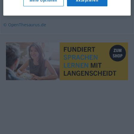
Mehr Optionen
Akzeptieren
schön (Hauptform)
,
reizend
,
lieblich
,
hübsch
,
herrlich
© OpenThesaurus.de