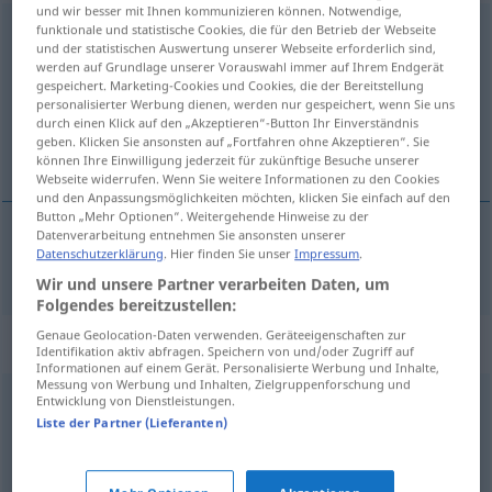
und wir besser mit Ihnen kommunizieren können. Notwendige,
funktionale und statistische Cookies, die für den Betrieb der Webseite
entzückend
und der statistischen Auswertung unserer Webseite erforderlich sind,
werden auf Grundlage unserer Vorauswahl immer auf Ihrem Endgerät
Übersicht aller Übersetzungen
gespeichert. Marketing-Cookies und Cookies, die der Bereitstellung
(Für mehr Details die Übersetzung anklicken/antippen)
personalisierter Werbung dienen, werden nur gespeichert, wenn Sie uns
durch einen Klick auf den „Akzeptieren“-Button Ihr Einverständnis
geben. Klicken Sie ansonsten auf „Fortfahren ohne Akzeptieren“. Sie
очарователен
können Ihre Einwilligung jederzeit für zukünftige Besuche unserer
Webseite widerrufen. Wenn Sie weitere Informationen zu den Cookies
und den Anpassungsmöglichkeiten möchten, klicken Sie einfach auf den
Button „Mehr Optionen“. Weitergehende Hinweise zu der
Datenverarbeitung entnehmen Sie ansonsten unserer
Datenschutzerklärung
. Hier finden Sie unser
Impressum
.
очарователен
entzückend
Wir und unsere Partner verarbeiten Daten, um
Folgendes bereitzustellen:
Genaue Geolocation-Daten verwenden. Geräteeigenschaften zur
Synonyme für "entzückend"
Identifikation aktiv abfragen. Speichern von und/oder Zugriff auf
Informationen auf einem Gerät. Personalisierte Werbung und Inhalte,
Messung von Werbung und Inhalten, Zielgruppenforschung und
Entwicklung von Dienstleistungen.
anziehend
,
charmant
Liste der Partner (Lieferanten)
reizend
,
lieblich