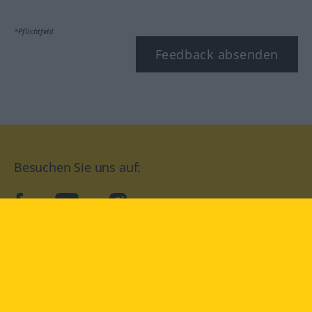
*Pflichtfeld
Feedback absenden
Besuchen Sie uns auf:
facebook
YouTube
Instagram
Langenscheidt