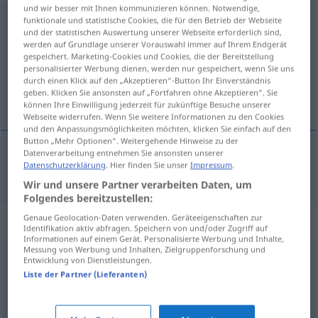
und wir besser mit Ihnen kommunizieren können. Notwendige,
durchschauen
funktionale und statistische Cookies, die für den Betrieb der Webseite
und der statistischen Auswertung unserer Webseite erforderlich sind,
werden auf Grundlage unserer Vorauswahl immer auf Ihrem Endgerät
Übersicht aller Übersetzungen
gespeichert. Marketing-Cookies und Cookies, die der Bereitstellung
(Für mehr Details die Übersetzung anklicken/antippen)
personalisierter Werbung dienen, werden nur gespeichert, wenn Sie uns
durch einen Klick auf den „Akzeptieren“-Button Ihr Einverständnis
geben. Klicken Sie ansonsten auf „Fortfahren ohne Akzeptieren“. Sie
прозирам [~ра]
können Ihre Einwilligung jederzeit für zukünftige Besuche unserer
Webseite widerrufen. Wenn Sie weitere Informationen zu den Cookies
und den Anpassungsmöglichkeiten möchten, klicken Sie einfach auf den
Button „Mehr Optionen“. Weitergehende Hinweise zu der
Datenverarbeitung entnehmen Sie ansonsten unserer
Datenschutzerklärung
. Hier finden Sie unser
Impressum
.
прозирам
[~ра]
durchschauen
Wir und unsere Partner verarbeiten Daten, um
Folgendes bereitzustellen:
Genaue Geolocation-Daten verwenden. Geräteeigenschaften zur
Synonyme für "durchschauen"
Identifikation aktiv abfragen. Speichern von und/oder Zugriff auf
Informationen auf einem Gerät. Personalisierte Werbung und Inhalte,
Messung von Werbung und Inhalten, Zielgruppenforschung und
Entwicklung von Dienstleistungen.
aufdecken
,
herausfinden
Liste der Partner (Lieferanten)
verstehen (Hauptform)
,
aufnehmen
,
begreifen
,