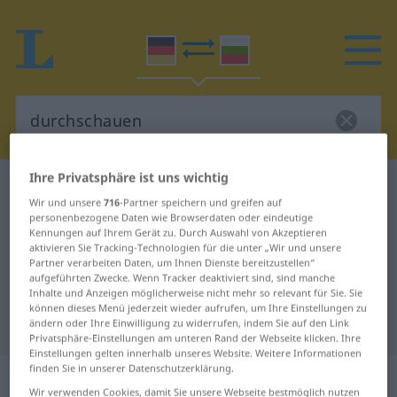
Ihre Privatsphäre ist uns wichtig
Deutsch-Bulgarisch Wörterbuch
durchschauen
Wir und unsere
716
-Partner speichern und greifen auf
Deutsch-Bulgarisch Übersetzung
personenbezogene Daten wie Browserdaten oder eindeutige
Kennungen auf Ihrem Gerät zu. Durch Auswahl von Akzeptieren
für "durchschauen"
aktivieren Sie Tracking-Technologien für die unter „Wir und unsere
Partner verarbeiten Daten, um Ihnen Dienste bereitzustellen“
aufgeführten Zwecke. Wenn Tracker deaktiviert sind, sind manche
"durchschauen" Bulgarisch
Inhalte und Anzeigen möglicherweise nicht mehr so relevant für Sie. Sie
können dieses Menü jederzeit wieder aufrufen, um Ihre Einstellungen zu
Übersetzung
ändern oder Ihre Einwilligung zu widerrufen, indem Sie auf den Link
Privatsphäre-Einstellungen am unteren Rand der Webseite klicken. Ihre
Einstellungen gelten innerhalb unseres Website. Weitere Informationen
finden Sie in unserer Datenschutzerklärung.
„durchschauen“
Wir verwenden Cookies, damit Sie unsere Webseite bestmöglich nutzen