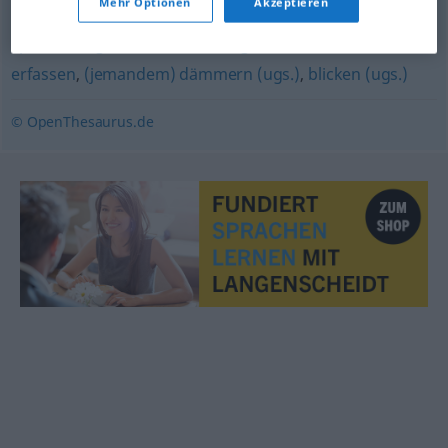
Mehr Optionen
Akzeptieren
durchblicken (ugs.)
,
erkennen
,
(jemandem) eingehen
,
spannen (ugs.)
,
durchsehen (ugs.)
,
verarbeiten
,
erfassen
,
(jemandem) dämmern (ugs.)
,
blicken (ugs.)
© OpenThesaurus.de