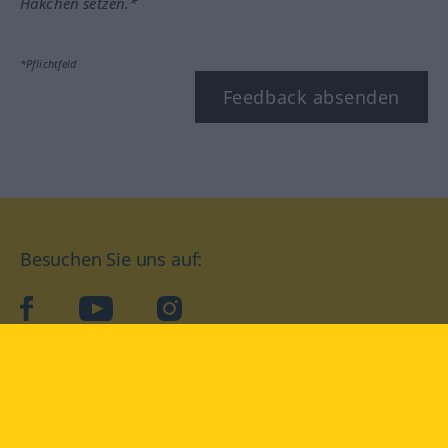
Häkchen setzen.*
*Pflichtfeld
Feedback absenden
Besuchen Sie uns auf:
facebook
YouTube
Instagram
Langenscheidt