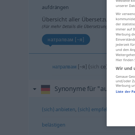
Webseite kli
unserer Dat
aufdrängen
Wir verwend
Übersicht aller Übersetzungen
kommunizier
der statist
(Für mehr Details die Übersetzung anklicken/an
immer auf I
Werbung die
натрапвам [~я]
Einverständ
jederzeit f
und den Anp
Weitergehen
Hier finden
натрапвам
[~я]
(
sich
се
)
Wir und 
Genaue Geol
und/oder Zu
Werbung und
Synonyme für "aufdrängen
Liste der P
(sich) anbieten
,
(sich) empfehlen
belästigen