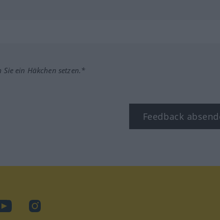
m Sie ein Häkchen setzen.*
Feedback absend
ook
YouTube
Instagram