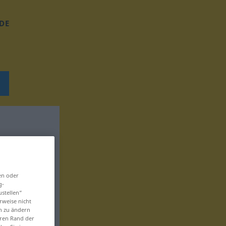
DE
en oder
g-
ustellen“
rweise nicht
en zu ändern
eren Rand der