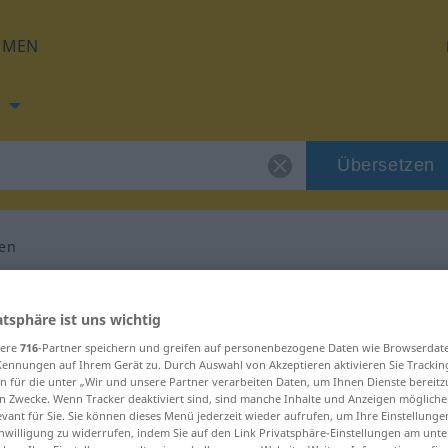
HMEN
Übersetzen
en
ng für "aufdrängen"
atsphäre ist uns wichtig
sere
716
-Partner speichern und greifen auf personenbezogene Daten wie Browserdat
setzung
Kennungen auf Ihrem Gerät zu. Durch Auswahl von Akzeptieren aktivieren Sie Trackin
n für die unter „Wir und unsere Partner verarbeiten Daten, um Ihnen Dienste bereitz
n Zwecke. Wenn Tracker deaktiviert sind, sind manche Inhalte und Anzeigen mögliche
evant für Sie. Sie können dieses Menü jederzeit wieder aufrufen, um Ihre Einstellung
inwilligung zu widerrufen, indem Sie auf den Link Privatsphäre-Einstellungen am unt