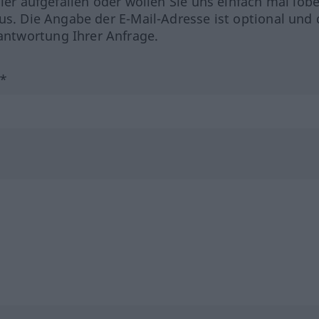
hler aufgefallen oder wollen Sie uns einfach mal lob
us. Die Angabe der E-Mail-Adresse ist optional und 
ntwortung Ihrer Anfrage.
?*