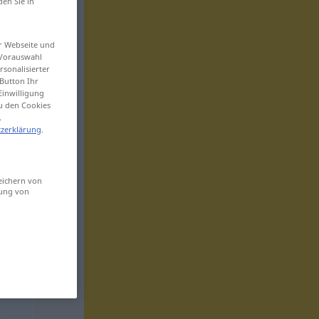
den Sie in
er Webseite und
 Vorauswahl
sonalisierter
Button Ihr
Einwilligung
zu den Cookies
.
zerklärung
.
eichern von
sung von