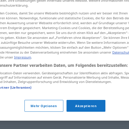
cken. Ihre Einstellungen gelten innerhalb unseres Website. Weitere Informationen fin
enschutzerklärung.
en Cookies, damit Sie unsere Webseite bestmöglich nutzen und wir besser mit Ihnen
en können. Notwendige, funktionale und statistische Cookies, die für den Betrieb d
ischen Auswertung unserer Webseite erforderlich sind, werden auf Grundlage unserer
tippen)
hrem Endgerät gespeichert. Marketing-Cookies und Cookies, die der Bereitstellung per
nen, werden nur gespeichert, wenn Sie uns durch einen Klick auf den „Akzeptieren“-
nis geben. Klicken Sie ansonsten auf „Fortfahren ohne Akzeptieren“. Sie können Ihre 
ür zukünftige Besuche unserer Webseite widerrufen. Wenn Sie weitere Informationen 
assungsmöglichkeiten möchten, klicken Sie einfach auf den Button „Mehr Optionen“
de Hinweise zu der Datenverarbeitung entnehmen Sie ansonsten unserer
Datenschut
 Sie unser
Impressum
.
aufdrängen
unsere Partner verarbeiten Daten, um Folgendes bereitzustellen:
ocation-Daten verwenden. Geräteeigenschaften zur Identifikation aktiv abfragen. Sp
griff auf Informationen auf einem Gerät. Personalisierte Werbung und Inhalte, Mes
 Inhalten, Zielgruppenforschung und Entwicklung von Dienstleistungen.
"
artner (Lieferanten)
Mehr Optionen
Akzeptieren