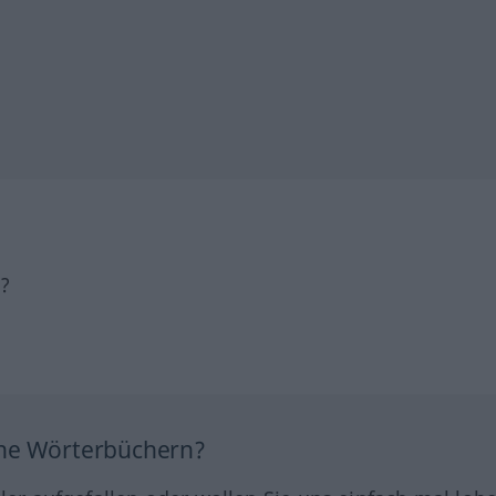
h?
ine Wörterbüchern?