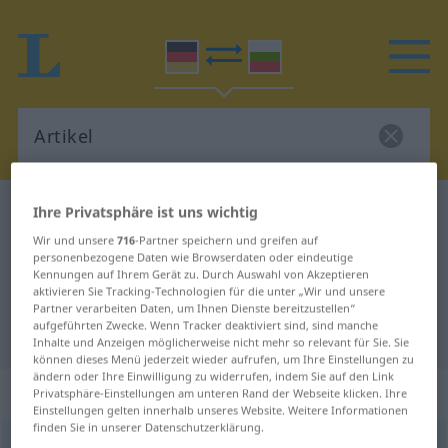
Ihre Privatsphäre ist uns wichtig
Deutsch-Bulgarisch Wörterbuch
Artikel
Deutsch-Bulgarisch Übersetzung
Wir und unsere
716
-Partner speichern und greifen auf
personenbezogene Daten wie Browserdaten oder eindeutige
für "Artikel"
Kennungen auf Ihrem Gerät zu. Durch Auswahl von Akzeptieren
aktivieren Sie Tracking-Technologien für die unter „Wir und unsere
Partner verarbeiten Daten, um Ihnen Dienste bereitzustellen“
aufgeführten Zwecke. Wenn Tracker deaktiviert sind, sind manche
"Artikel" Bulgarisch Übersetzung
Inhalte und Anzeigen möglicherweise nicht mehr so relevant für Sie. Sie
können dieses Menü jederzeit wieder aufrufen, um Ihre Einstellungen zu
ändern oder Ihre Einwilligung zu widerrufen, indem Sie auf den Link
„Artikel“
: maskulin
Privatsphäre-Einstellungen am unteren Rand der Webseite klicken. Ihre
Einstellungen gelten innerhalb unseres Website. Weitere Informationen
finden Sie in unserer Datenschutzerklärung.
Artikel
m