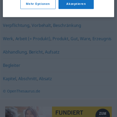
Mehr Optionen
Akzeptieren
Gegenstand
,
Ware
Verpflichtung
,
Vorbehalt
,
Beschränkung
Werk
,
Arbeit (= Produkt)
,
Produkt
,
Gut
,
Ware
,
Erzeugnis
Abhandlung
,
Bericht
,
Aufsatz
Begleiter
Kapitel
,
Abschnitt
,
Absatz
© OpenThesaurus.de