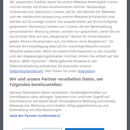
Wir verwenden Cookies, damit Sie unsere Webseite bestmöglich nutzen
und wir besser mit Ihnen kommunizieren können. Notwendige,
Übersicht aller Übersetzungen
funktionale und statistische Cookies, die für den Betrieb der Webseite
und der statistischen Auswertung unserer Webseite erforderlich sind,
(Für mehr Details die Übersetzung anklicken/antippen)
werden auf Grundlage unserer Vorauswahl immer auf Ihrem Endgerät
gespeichert. Marketing-Cookies und Cookies, die der Bereitstellung
член, артикул, статия
personalisierter Werbung dienen, werden nur gespeichert, wenn Sie uns
durch einen Klick auf den „Akzeptieren“-Button Ihr Einverständnis
geben. Klicken Sie ansonsten auf „Fortfahren ohne Akzeptieren“. Sie
können Ihre Einwilligung jederzeit für zukünftige Besuche unserer
Webseite widerrufen. Wenn Sie weitere Informationen zu den Cookies
und den Anpassungsmöglichkeiten möchten, klicken Sie einfach auf den
член
Artikel
GRAM
Button „Mehr Optionen“. Weitergehende Hinweise zu der
Datenverarbeitung entnehmen Sie ansonsten unserer
Datenschutzerklärung
. Hier finden Sie unser
Impressum
.
артикул
Artikel
HANDEL
Wir und unsere Partner verarbeiten Daten, um
Folgendes bereitzustellen:
статия
Artikel
Zeitung
Genaue Geolocation-Daten verwenden. Geräteeigenschaften zur
Identifikation aktiv abfragen. Speichern von und/oder Zugriff auf
Informationen auf einem Gerät. Personalisierte Werbung und Inhalte,
Messung von Werbung und Inhalten, Zielgruppenforschung und
Synonyme für "Artikel"
Entwicklung von Dienstleistungen.
Liste der Partner (Lieferanten)
(in einer Zeitung publizierter) Text
,
Beitrag