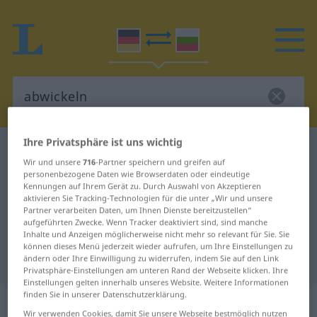
Ihre Privatsphäre ist uns wichtig
Deutsch-Bulgarisch Wörterbuch
abwickeln
Wir und unsere
716
-Partner speichern und greifen auf
Deutsch-Bulgarisch Übersetzung
personenbezogene Daten wie Browserdaten oder eindeutige
Kennungen auf Ihrem Gerät zu. Durch Auswahl von Akzeptieren
für "abwickeln"
aktivieren Sie Tracking-Technologien für die unter „Wir und unsere
Partner verarbeiten Daten, um Ihnen Dienste bereitzustellen“
aufgeführten Zwecke. Wenn Tracker deaktiviert sind, sind manche
"abwickeln" Bulgarisch
Inhalte und Anzeigen möglicherweise nicht mehr so relevant für Sie. Sie
können dieses Menü jederzeit wieder aufrufen, um Ihre Einstellungen zu
Übersetzung
ändern oder Ihre Einwilligung zu widerrufen, indem Sie auf den Link
Privatsphäre-Einstellungen am unteren Rand der Webseite klicken. Ihre
Einstellungen gelten innerhalb unseres Website. Weitere Informationen
finden Sie in unserer Datenschutzerklärung.
„abwickeln“
Wir verwenden Cookies, damit Sie unsere Webseite bestmöglich nutzen