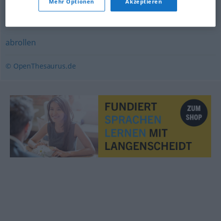
Mehr Optionen
Akzeptieren
auflösen (Geschäft)
,
schließen
abrollen
© OpenThesaurus.de