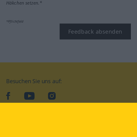
Häkchen setzen.*
*Pflichtfeld
Feedback absenden
Besuchen Sie uns auf:
facebook
YouTube
Instagram
Langenscheidt