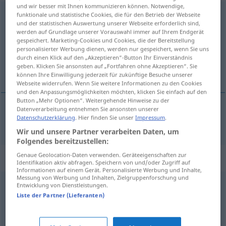
und wir besser mit Ihnen kommunizieren können. Notwendige,
abwickeln
funktionale und statistische Cookies, die für den Betrieb der Webseite
und der statistischen Auswertung unserer Webseite erforderlich sind,
werden auf Grundlage unserer Vorauswahl immer auf Ihrem Endgerät
Übersicht aller Übersetzungen
gespeichert. Marketing-Cookies und Cookies, die der Bereitstellung
(Für mehr Details die Übersetzung anklicken/antippen)
personalisierter Werbung dienen, werden nur gespeichert, wenn Sie uns
durch einen Klick auf den „Akzeptieren“-Button Ihr Einverständnis
geben. Klicken Sie ansonsten auf „Fortfahren ohne Akzeptieren“. Sie
развивам [~я]
können Ihre Einwilligung jederzeit für zukünftige Besuche unserer
Webseite widerrufen. Wenn Sie weitere Informationen zu den Cookies
und den Anpassungsmöglichkeiten möchten, klicken Sie einfach auf den
Button „Mehr Optionen“. Weitergehende Hinweise zu der
Datenverarbeitung entnehmen Sie ansonsten unserer
Datenschutzerklärung
. Hier finden Sie unser
Impressum
.
развивам
[~я]
abwickeln
Wir und unsere Partner verarbeiten Daten, um
Folgendes bereitzustellen:
Genaue Geolocation-Daten verwenden. Geräteeigenschaften zur
Synonyme für "abwickeln"
Identifikation aktiv abfragen. Speichern von und/oder Zugriff auf
Informationen auf einem Gerät. Personalisierte Werbung und Inhalte,
Messung von Werbung und Inhalten, Zielgruppenforschung und
Entwicklung von Dienstleistungen.
leisten
,
umsetzen
,
durchführen
,
ausführen
,
erledigen
Liste der Partner (Lieferanten)
abschaffen