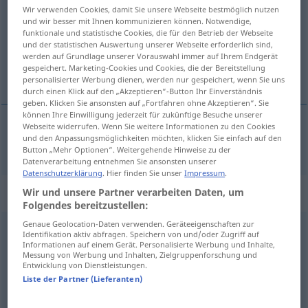
Wir verwenden Cookies, damit Sie unsere Webseite bestmöglich nutzen
und wir besser mit Ihnen kommunizieren können. Notwendige,
Übersicht aller Übersetzungen
funktionale und statistische Cookies, die für den Betrieb der Webseite
(Für mehr Details die Übersetzung anklicken/antippen)
und der statistischen Auswertung unserer Webseite erforderlich sind,
werden auf Grundlage unserer Vorauswahl immer auf Ihrem Endgerät
gespeichert. Marketing-Cookies und Cookies, die der Bereitstellung
отсичам [~ека]
personalisierter Werbung dienen, werden nur gespeichert, wenn Sie uns
durch einen Klick auf den „Akzeptieren“-Button Ihr Einverständnis
geben. Klicken Sie ansonsten auf „Fortfahren ohne Akzeptieren“. Sie
können Ihre Einwilligung jederzeit für zukünftige Besuche unserer
Webseite widerrufen. Wenn Sie weitere Informationen zu den Cookies
und den Anpassungsmöglichkeiten möchten, klicken Sie einfach auf den
отсичам [~ека]
abhauen
Button „Mehr Optionen“. Weitergehende Hinweise zu der
Datenverarbeitung entnehmen Sie ansonsten unserer
Datenschutzerklärung
. Hier finden Sie unser
Impressum
.
„abhauen“
: intransitives Verb
Wir und unsere Partner verarbeiten Daten, um
Folgendes bereitzustellen:
Genaue Geolocation-Daten verwenden. Geräteeigenschaften zur
abhauen
v/i
Identifikation aktiv abfragen. Speichern von und/oder Zugriff auf
Informationen auf einem Gerät. Personalisierte Werbung und Inhalte,
Messung von Werbung und Inhalten, Zielgruppenforschung und
Übersicht aller Übersetzungen
Entwicklung von Dienstleistungen.
(Für mehr Details die Übersetzung anklicken/antippen)
Liste der Partner (Lieferanten)
махам се