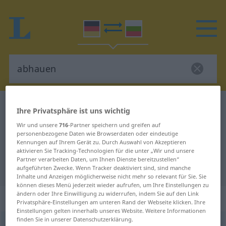
Deutsch-Bulgarisch Wörterbuch
abhauen
Ihre Privatsphäre ist uns wichtig
Deutsch-Bulgarisch Übersetzung
Wir und unsere
716
-Partner speichern und greifen auf
personenbezogene Daten wie Browserdaten oder eindeutige
für "abhauen"
Kennungen auf Ihrem Gerät zu. Durch Auswahl von Akzeptieren
aktivieren Sie Tracking-Technologien für die unter „Wir und unsere
Partner verarbeiten Daten, um Ihnen Dienste bereitzustellen“
"abhauen" Bulgarisch Übersetzung
aufgeführten Zwecke. Wenn Tracker deaktiviert sind, sind manche
Inhalte und Anzeigen möglicherweise nicht mehr so relevant für Sie. Sie
können dieses Menü jederzeit wieder aufrufen, um Ihre Einstellungen zu
ändern oder Ihre Einwilligung zu widerrufen, indem Sie auf den Link
„abhauen“
: transitives Verb
Privatsphäre-Einstellungen am unteren Rand der Webseite klicken. Ihre
Einstellungen gelten innerhalb unseres Website. Weitere Informationen
finden Sie in unserer Datenschutzerklärung.
abhauen
v/t