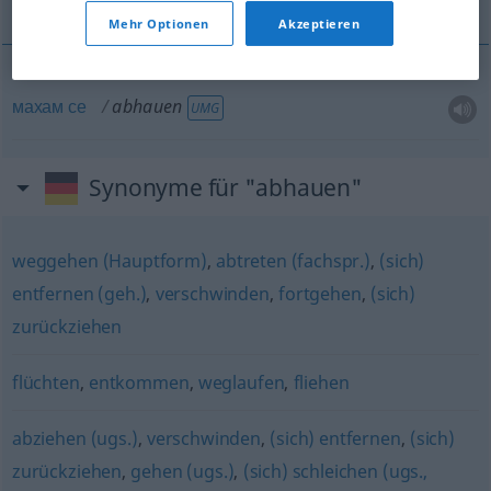
Mehr Optionen
Akzeptieren
махам
се
abhauen
UMG
Synonyme für "abhauen"
weggehen (Hauptform)
,
abtreten (fachspr.)
,
(sich)
entfernen (geh.)
,
verschwinden
,
fortgehen
,
(sich)
zurückziehen
flüchten
,
entkommen
,
weglaufen
,
fliehen
abziehen (ugs.)
,
verschwinden
,
(sich) entfernen
,
(sich)
zurückziehen
,
gehen (ugs.)
,
(sich) schleichen (ugs.,