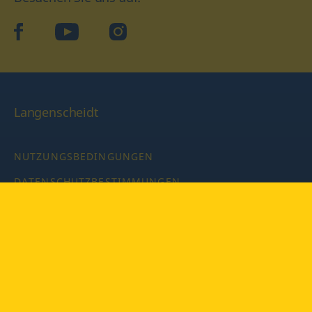
facebook
YouTube
Instagram
Langenscheidt
NUTZUNGSBEDINGUNGEN
DATENSCHUTZBESTIMMUNGEN
IMPRESSUM
PRIVATSPHÄRE-EINSTELLUNGEN
LATEINWÖRTERBUCH MIT CODE
Copyright © 2026 PONS Langenscheidt GmbH, Alle Rechte
vorbehalten.