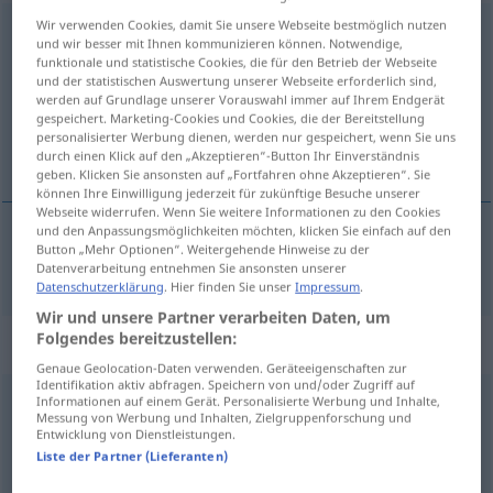
Wir verwenden Cookies, damit Sie unsere Webseite bestmöglich nutzen
abhängen
v/t
und wir besser mit Ihnen kommunizieren können. Notwendige,
funktionale und statistische Cookies, die für den Betrieb der Webseite
Übersicht aller Übersetzungen
und der statistischen Auswertung unserer Webseite erforderlich sind,
werden auf Grundlage unserer Vorauswahl immer auf Ihrem Endgerät
(Für mehr Details die Übersetzung anklicken/antippen)
gespeichert. Marketing-Cookies und Cookies, die der Bereitstellung
personalisierter Werbung dienen, werden nur gespeichert, wenn Sie uns
откачвам [~ача]
durch einen Klick auf den „Akzeptieren“-Button Ihr Einverständnis
geben. Klicken Sie ansonsten auf „Fortfahren ohne Akzeptieren“. Sie
können Ihre Einwilligung jederzeit für zukünftige Besuche unserer
Webseite widerrufen. Wenn Sie weitere Informationen zu den Cookies
und den Anpassungsmöglichkeiten möchten, klicken Sie einfach auf den
Button „Mehr Optionen“. Weitergehende Hinweise zu der
откачвам [~ача]
abhängen
Datenverarbeitung entnehmen Sie ansonsten unserer
Datenschutzerklärung
. Hier finden Sie unser
Impressum
.
Wir und unsere Partner verarbeiten Daten, um
Folgendes bereitzustellen:
„abhängen“
: intransitives Verb
Genaue Geolocation-Daten verwenden. Geräteeigenschaften zur
Identifikation aktiv abfragen. Speichern von und/oder Zugriff auf
abhängen
Informationen auf einem Gerät. Personalisierte Werbung und Inhalte,
v/i
Messung von Werbung und Inhalten, Zielgruppenforschung und
Entwicklung von Dienstleistungen.
Übersicht aller Übersetzungen
Liste der Partner (Lieferanten)
(Für mehr Details die Übersetzung anklicken/antippen)