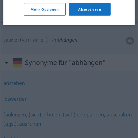
завися
Mehr Optionen
Akzeptieren
завися
(
von
от
)
abhängen
DAT
Synonyme für "abhängen"
anstehen
loswerden
faulenzen
,
(sich) erholen
,
(sich) entspannen
,
abschalten
(ugs.)
,
ausruhen