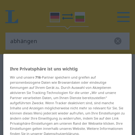
Deutsch-Bulgarisch Wörterbuch
abhängen
Ihre Privatsphäre ist uns wichtig
Deutsch-Bulgarisch Übersetzung
Wir und unsere
716
-Partner speichern und greifen auf
für "abhängen"
personenbezogene Daten wie Browserdaten oder eindeutige
Kennungen auf Ihrem Gerät zu. Durch Auswahl von Akzeptieren
aktivieren Sie Tracking-Technologien für die unter „Wir und unsere
Partner verarbeiten Daten, um Ihnen Dienste bereitzustellen“
"abhängen" Bulgarisch
aufgeführten Zwecke. Wenn Tracker deaktiviert sind, sind manche
Inhalte und Anzeigen möglicherweise nicht mehr so relevant für Sie. Sie
Übersetzung
können dieses Menü jederzeit wieder aufrufen, um Ihre Einstellungen zu
ändern oder Ihre Einwilligung zu widerrufen, indem Sie auf den Link
Privatsphäre-Einstellungen am unteren Rand der Webseite klicken. Ihre
„abhängen“
: transitives Verb
Einstellungen gelten innerhalb unseres Website. Weitere Informationen
finden Sie in unserer Datenschutzerklärung.