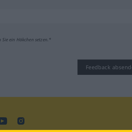
m Sie ein Häkchen setzen.*
Feedback absend
book
YouTube
Instagram