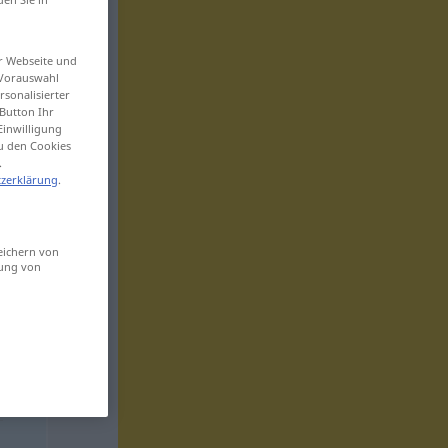
er Webseite und
 Vorauswahl
sonalisierter
Button Ihr
Einwilligung
zu den Cookies
.
zerklärung
.
eichern von
sung von