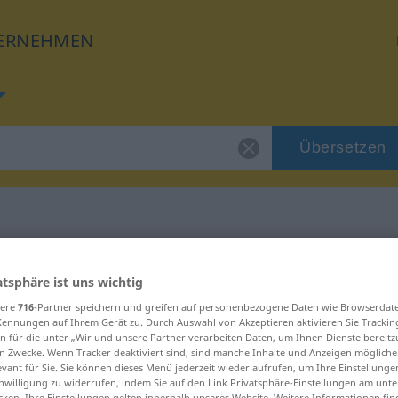
ERNEHMEN
Übersetzen
für "Zvieri"
atsphäre ist uns wichtig
sere
716
-Partner speichern und greifen auf personenbezogene Daten wie Browserdat
Kennungen auf Ihrem Gerät zu. Durch Auswahl von Akzeptieren aktivieren Sie Trackin
n für die unter „Wir und unsere Partner verarbeiten Daten, um Ihnen Dienste bereitz
n Zwecke. Wenn Tracker deaktiviert sind, sind manche Inhalte und Anzeigen mögliche
utrum
evant für Sie. Sie können dieses Menü jederzeit wieder aufrufen, um Ihre Einstellung
inwilligung zu widerrufen, indem Sie auf den Link Privatsphäre-Einstellungen am unt
cken. Ihre Einstellungen gelten innerhalb unseres Website. Weitere Informationen fin