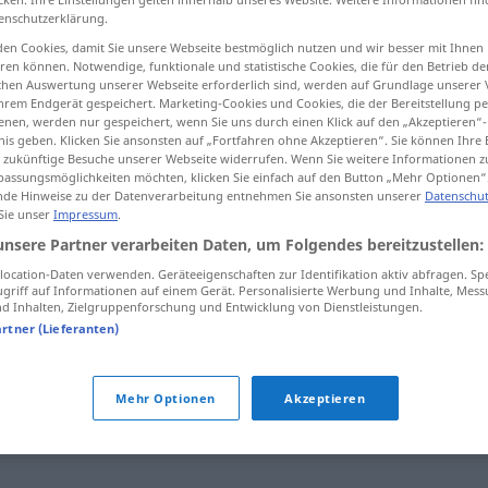
enschutzerklärung.
en Cookies, damit Sie unsere Webseite bestmöglich nutzen und wir besser mit Ihnen
en können. Notwendige, funktionale und statistische Cookies, die für den Betrieb d
ischen Auswertung unserer Webseite erforderlich sind, werden auf Grundlage unserer
tippen)
hrem Endgerät gespeichert. Marketing-Cookies und Cookies, die der Bereitstellung per
nen, werden nur gespeichert, wenn Sie uns durch einen Klick auf den „Akzeptieren“-
nis geben. Klicken Sie ansonsten auf „Fortfahren ohne Akzeptieren“. Sie können Ihre 
ür zukünftige Besuche unserer Webseite widerrufen. Wenn Sie weitere Informationen 
assungsmöglichkeiten möchten, klicken Sie einfach auf den Button „Mehr Optionen“
de Hinweise zu der Datenverarbeitung entnehmen Sie ansonsten unserer
Datenschut
 Sie unser
Impressum
.
Zvieri
-ʕɑ
s
r]
unsere Partner verarbeiten Daten, um Folgendes bereitzustellen:
ocation-Daten verwenden. Geräteeigenschaften zur Identifikation aktiv abfragen. Sp
griff auf Informationen auf einem Gerät. Personalisierte Werbung und Inhalte, Mes
 Inhalten, Zielgruppenforschung und Entwicklung von Dienstleistungen.
artner (Lieferanten)
kung (ugs.)
,
Happen (ugs.)
,
Imbiss
,
Znüni
Mehr Optionen
Akzeptieren