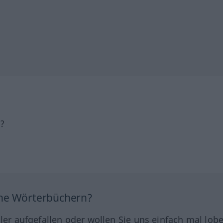
h?
ine Wörterbüchern?
hler aufgefallen oder wollen Sie uns einfach mal lob