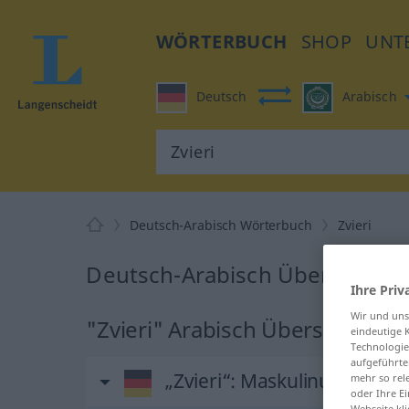
WÖRTERBUCH
SHOP
UNT
Deutsch
Arabisch
Deutsch-Arabisch Wörterbuch
Zvieri
Deutsch-Arabisch Übersetzung 
Ihre Priv
Wir und un
"Zvieri" Arabisch Übersetzung
eindeutige 
Technologie
aufgeführte
„Zvieri“
: Maskulinum | Ne
mehr so rel
oder Ihre E
Webseite kli