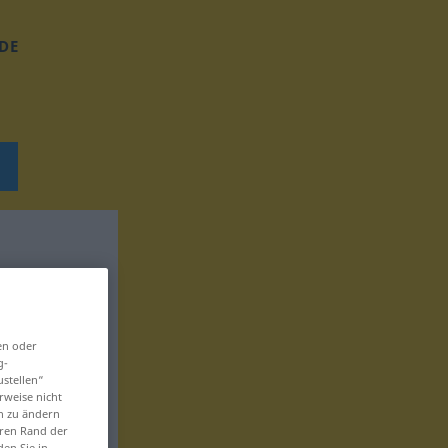
DE
en oder
g-
ustellen“
rweise nicht
en zu ändern
eren Rand der
den Sie in