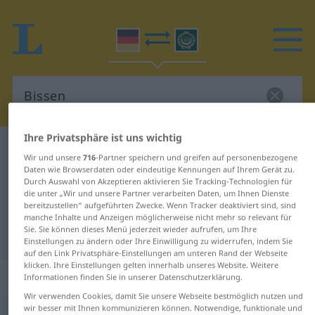
Ihre Privatsphäre ist uns wichtig
Deutsch-Arabisch Wörterbuch
Bissen
Wir und unsere
716
-Partner speichern und greifen auf personenbezogene
Deutsch-Arabisch Übersetzung für
Daten wie Browserdaten oder eindeutige Kennungen auf Ihrem Gerät zu.
Durch Auswahl von Akzeptieren aktivieren Sie Tracking-Technologien für
"Bissen"
die unter „Wir und unsere Partner verarbeiten Daten, um Ihnen Dienste
bereitzustellen“ aufgeführten Zwecke. Wenn Tracker deaktiviert sind, sind
manche Inhalte und Anzeigen möglicherweise nicht mehr so relevant für
Sie. Sie können dieses Menü jederzeit wieder aufrufen, um Ihre
"Bissen" Arabisch Übersetzung
Einstellungen zu ändern oder Ihre Einwilligung zu widerrufen, indem Sie
auf den Link Privatsphäre-Einstellungen am unteren Rand der Webseite
klicken. Ihre Einstellungen gelten innerhalb unseres Website. Weitere
„Bissen“
: Maskulinum
Informationen finden Sie in unserer Datenschutzerklärung.
Wir verwenden Cookies, damit Sie unsere Webseite bestmöglich nutzen und
wir besser mit Ihnen kommunizieren können. Notwendige, funktionale und
Bissen
m