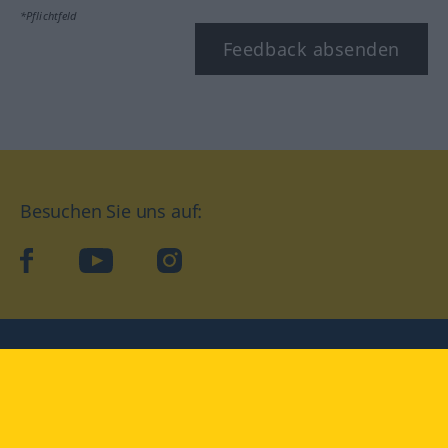
*Pflichtfeld
Feedback absenden
Besuchen Sie uns auf:
facebook
YouTube
Instagram
Langenscheidt
NUTZUNGSBEDINGUNGEN