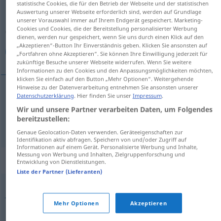
statistische Cookies, die für den Betrieb der Webseite und der statistischen
Auswertung unserer Webseite erforderlich sind, werden auf Grundlage
Übersicht aller Übersetzungen
unserer Vorauswahl immer auf Ihrem Endgerät gespeichert. Marketing-
Cookies und Cookies, die der Bereitstellung personalisierter Werbung
(Für mehr Details die Übersetzung anklicken/antippen)
dienen, werden nur gespeichert, wenn Sie uns durch einen Klick auf den
„Akzeptieren“-Button Ihr Einverständnis geben. Klicken Sie ansonsten auf
لقمة, لقم
„Fortfahren ohne Akzeptieren“. Sie können Ihre Einwilligung jederzeit für
zukünftige Besuche unserer Webseite widerrufen. Wenn Sie weitere
Informationen zu den Cookies und den Anpassungsmöglichkeiten möchten,
klicken Sie einfach auf den Button „Mehr Optionen“. Weitergehende
Hinweise zu der Datenverarbeitung entnehmen Sie ansonsten unserer
Datenschutzerklärung
. Hier finden Sie unser
Impressum
.
[luqma]
Bissen
لقمة
Wir und unsere Partner verarbeiten Daten, um Folgendes
bereitzustellen:
[luqam]
Bissen
لقم
PL
Genaue Geolocation-Daten verwenden. Geräteeigenschaften zur
Identifikation aktiv abfragen. Speichern von und/oder Zugriff auf
Informationen auf einem Gerät. Personalisierte Werbung und Inhalte,
Messung von Werbung und Inhalten, Zielgruppenforschung und
Synonyme für "Bissen"
Entwicklung von Dienstleistungen.
Liste der Partner (Lieferanten)
,
,
,
Jause (österr.)
Stärkung (ugs.)
Happen (ugs.)
Zvieri
Mehr Optionen
Akzeptieren
,
,
(schweiz.)
Imbiss
Znüni (schweiz.)