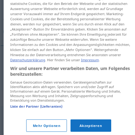
statistische Cookies, die für den Betrieb der Webseite und der statistischen
Auswertung unserer Webseite erforderlich sind, werden auf Grundlage
Übersicht aller Übersetzungen
unserer Vorauswahl immer auf Ihrem Endgerät gespeichert. Marketing-
(Für mehr Details die Übersetzung anklicken/antippen)
Cookies und Cookies, die der Bereitstellung personalisierter Werbung
dienen, werden nur gespeichert, wenn Sie uns durch einen Klick auf den
„Akzeptieren“-Button Ihr Einverständnis geben. Klicken Sie ansonsten auf
غير صحيح, خاطئ
„Fortfahren ohne Akzeptieren“. Sie können Ihre Einwilligung jederzeit für
zukünftige Besuche unserer Webseite widerrufen. Wenn Sie weitere
Informationen zu den Cookies und den Anpassungsmöglichkeiten möchten,
klicken Sie einfach auf den Button „Mehr Optionen“. Weitergehende
Hinweise zu der Datenverarbeitung entnehmen Sie ansonsten unserer
Datenschutzerklärung
. Hier finden Sie unser
Impressum
.
غير
[ɣair
s
ɑˈħiːħ]
unrichtig
صحيح
Wir und unsere Partner verarbeiten Daten, um Folgendes
bereitzustellen:
[xɑː
ti
ʔ]
unrichtig
خاطئ
Genaue Geolocation-Daten verwenden. Geräteeigenschaften zur
Identifikation aktiv abfragen. Speichern von und/oder Zugriff auf
Informationen auf einem Gerät. Personalisierte Werbung und Inhalte,
Messung von Werbung und Inhalten, Zielgruppenforschung und
Synonyme für "unrichtig"
Entwicklung von Dienstleistungen.
Liste der Partner (Lieferanten)
,
falsch
unwahr
Mehr Optionen
Akzeptieren
,
,
,
,
verkehrt (ugs.)
unhaltbar
unsachgemäß
fehlerhaft