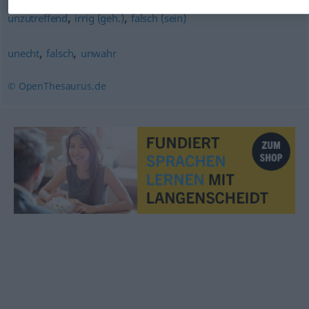
,
,
unzutreffend
irrig (geh.)
falsch (sein)
,
,
unecht
falsch
unwahr
© OpenThesaurus.de