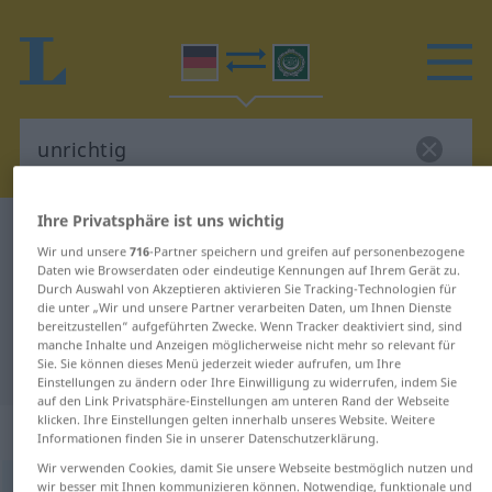
Ihre Privatsphäre ist uns wichtig
Deutsch-Arabisch Wörterbuch
unrichtig
Wir und unsere
716
-Partner speichern und greifen auf personenbezogene
Deutsch-Arabisch Übersetzung für
Daten wie Browserdaten oder eindeutige Kennungen auf Ihrem Gerät zu.
Durch Auswahl von Akzeptieren aktivieren Sie Tracking-Technologien für
"unrichtig"
die unter „Wir und unsere Partner verarbeiten Daten, um Ihnen Dienste
bereitzustellen“ aufgeführten Zwecke. Wenn Tracker deaktiviert sind, sind
manche Inhalte und Anzeigen möglicherweise nicht mehr so relevant für
"unrichtig" Arabisch Übersetzung
Sie. Sie können dieses Menü jederzeit wieder aufrufen, um Ihre
Einstellungen zu ändern oder Ihre Einwilligung zu widerrufen, indem Sie
auf den Link Privatsphäre-Einstellungen am unteren Rand der Webseite
klicken. Ihre Einstellungen gelten innerhalb unseres Website. Weitere
„unrichtig“
: Adjektiv
Informationen finden Sie in unserer Datenschutzerklärung.
Wir verwenden Cookies, damit Sie unsere Webseite bestmöglich nutzen und
wir besser mit Ihnen kommunizieren können. Notwendige, funktionale und
unrichtig
adj