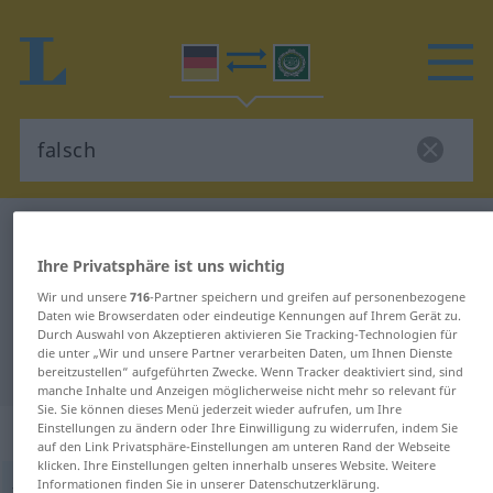
Deutsch-Arabisch Wörterbuch
falsch
Deutsch-Arabisch Übersetzung für
Ihre Privatsphäre ist uns wichtig
"falsch"
Wir und unsere
716
-Partner speichern und greifen auf personenbezogene
Daten wie Browserdaten oder eindeutige Kennungen auf Ihrem Gerät zu.
Durch Auswahl von Akzeptieren aktivieren Sie Tracking-Technologien für
die unter „Wir und unsere Partner verarbeiten Daten, um Ihnen Dienste
"falsch" Arabisch Übersetzung
bereitzustellen“ aufgeführten Zwecke. Wenn Tracker deaktiviert sind, sind
manche Inhalte und Anzeigen möglicherweise nicht mehr so relevant für
Sie. Sie können dieses Menü jederzeit wieder aufrufen, um Ihre
„falsch“
: Adjektiv
Einstellungen zu ändern oder Ihre Einwilligung zu widerrufen, indem Sie
auf den Link Privatsphäre-Einstellungen am unteren Rand der Webseite
klicken. Ihre Einstellungen gelten innerhalb unseres Website. Weitere
Informationen finden Sie in unserer Datenschutzerklärung.
falsch
adj