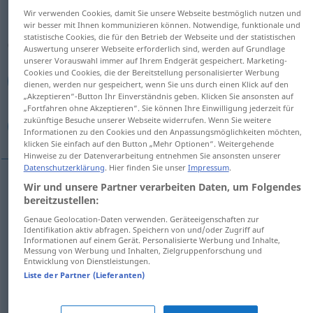
Wir verwenden Cookies, damit Sie unsere Webseite bestmöglich nutzen und
Übersicht aller Übersetzungen
wir besser mit Ihnen kommunizieren können. Notwendige, funktionale und
statistische Cookies, die für den Betrieb der Webseite und der statistischen
(Für mehr Details die Übersetzung anklicken/antippen)
Auswertung unserer Webseite erforderlich sind, werden auf Grundlage
unserer Vorauswahl immer auf Ihrem Endgerät gespeichert. Marketing-
خاطئ, مستعار, صناعي, منتحل, زائف, مخادع, غير
Cookies und Cookies, die der Bereitstellung personalisierter Werbung
dienen, werden nur gespeichert, wenn Sie uns durch einen Klick auf den
صحيح, مزيف
„Akzeptieren“-Button Ihr Einverständnis geben. Klicken Sie ansonsten auf
„Fortfahren ohne Akzeptieren“. Sie können Ihre Einwilligung jederzeit für
zukünftige Besuche unserer Webseite widerrufen. Wenn Sie weitere
منافق
Informationen zu den Cookies und den Anpassungsmöglichkeiten möchten,
klicken Sie einfach auf den Button „Mehr Optionen“. Weitergehende
Hinweise zu der Datenverarbeitung entnehmen Sie ansonsten unserer
Datenschutzerklärung
. Hier finden Sie unser
Impressum
.
Wir und unsere Partner verarbeiten Daten, um Folgendes
[xɑː
ti
ʔ]
falsch
(unrichtig)
خاطئ
bereitzustellen:
Genaue Geolocation-Daten verwenden. Geräteeigenschaften zur
غير
[ɣair
s
ɑˈħiːħ]
falsch
(unrichtig)
صحيح
Identifikation aktiv abfragen. Speichern von und/oder Zugriff auf
Informationen auf einem Gerät. Personalisierte Werbung und Inhalte,
Messung von Werbung und Inhalten, Zielgruppenforschung und
[mustaˈʕaːr]
falsch
Haar, Bart
Entwicklung von Dienstleistungen.
مستعار
Liste der Partner (Lieferanten)
[
si
ˈnaːʕiː]
falsch
Zähne
صناعي