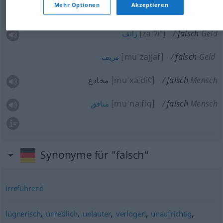
Mehr Optionen
Akzeptieren
منتحل
[munˈtaħal]
falsch
Name
[zaːʔif]
falsch
Geld
زائف
[muˈzajjaf]
falsch
Geld
مزيف
مخادع
[muˈxaːdiʕ]
falsch
Mensch
[muˈnaːfiq]
falsch
Mensch
منافق
Synonyme für "falsch"
irreführend
,
,
,
,
,
lügnerisch
unredlich
unlauter
verlogen
unaufrichtig