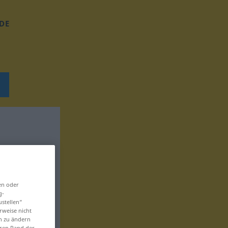
DE
en oder
g-
ustellen“
rweise nicht
en zu ändern
eren Rand der