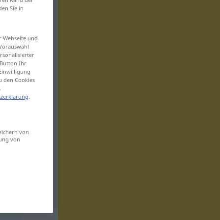
den Sie in
er Webseite und
 Vorauswahl
sonalisierter
Button Ihr
Einwilligung
zu den Cookies
.
zerklärung
.
eichern von
sung von