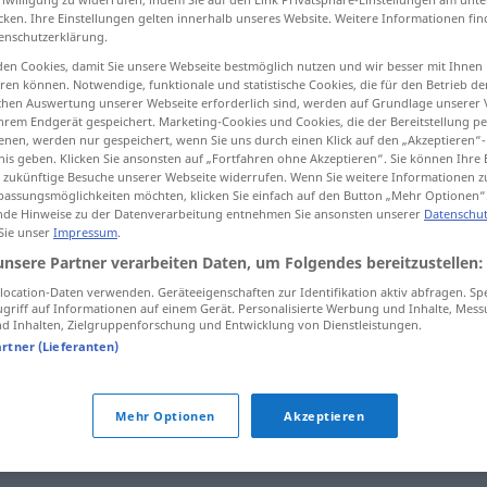
cken. Ihre Einstellungen gelten innerhalb unseres Website. Weitere Informationen fin
enschutzerklärung.
en Cookies, damit Sie unsere Webseite bestmöglich nutzen und wir besser mit Ihnen
en können. Notwendige, funktionale und statistische Cookies, die für den Betrieb d
tippen)
ischen Auswertung unserer Webseite erforderlich sind, werden auf Grundlage unserer
hrem Endgerät gespeichert. Marketing-Cookies und Cookies, die der Bereitstellung per
nen, werden nur gespeichert, wenn Sie uns durch einen Klick auf den „Akzeptieren“-
nis geben. Klicken Sie ansonsten auf „Fortfahren ohne Akzeptieren“. Sie können Ihre 
ür zukünftige Besuche unserer Webseite widerrufen. Wenn Sie weitere Informationen 
assungsmöglichkeiten möchten, klicken Sie einfach auf den Button „Mehr Optionen“
de Hinweise zu der Datenverarbeitung entnehmen Sie ansonsten unserer
Datenschut
 Sie unser
Impressum
.
tiefgreifend
ˈmiːq]
unsere Partner verarbeiten Daten, um Folgendes bereitzustellen:
baːliɣ]
ocation-Daten verwenden. Geräteeigenschaften zur Identifikation aktiv abfragen. Sp
griff auf Informationen auf einem Gerät. Personalisierte Werbung und Inhalte, Mes
 Inhalten, Zielgruppenforschung und Entwicklung von Dienstleistungen.
artner (Lieferanten)
"
Mehr Optionen
Akzeptieren
lgenschwer
,
gravierend
,
wichtig
,
weitreichend
,