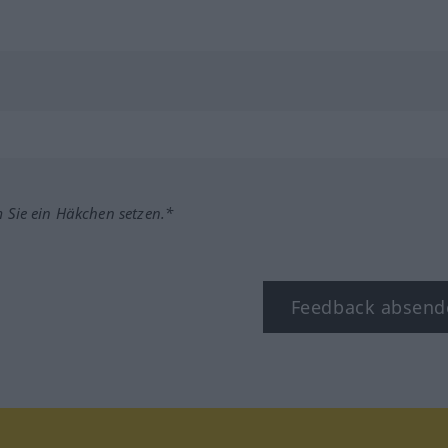
m Sie ein Häkchen setzen.*
Feedback absend