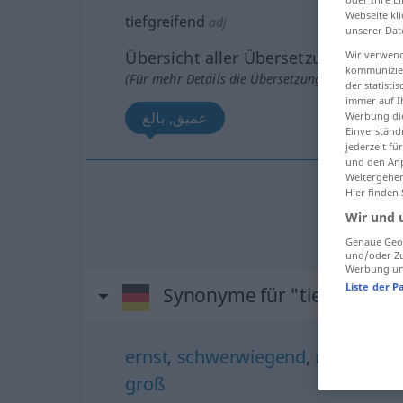
Webseite kli
tiefgreifend
adj
unserer Dat
Übersicht aller Übersetzungen
Wir verwend
kommunizier
(Für mehr Details die Übersetzung anklicken/an
der statist
immer auf I
عميق, بالغ
Werbung die
Einverständ
jederzeit f
und den Anp
Weitergehen
Hier finden
عميق
[ʕa
Wir und 
بالغ
[
Genaue Geol
und/oder Zu
Werbung und
Liste der P
Synonyme für "tiefgreifend
ernst
,
schwerwiegend
,
massiv
,
fo
groß