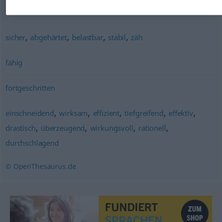
besser
,
,
,
,
sicher
abgehärtet
belastbar
stabil
zäh
fähig
fortgeschritten
,
,
,
,
,
einschneidend
wirksam
effizient
tiefgreifend
effektiv
,
,
,
,
drastisch
überzeugend
wirkungsvoll
rationell
durchschlagend
© OpenThesaurus.de