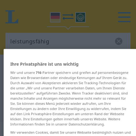
Ihre Privatsphäre ist uns wichtig
Deutsch-Arabisch Wörterbuch
leistungsfähig
Deutsch-Arabisch Übersetzung für
Wir und unsere
716
-Partner speichern und greifen auf personenbezogene
Daten wie Browserdaten oder eindeutige Kennungen auf Ihrem Gerät zu.
"leistungsfähig"
Durch Auswahl von Akzeptieren aktivieren Sie Tracking-Technologien für
die unter „Wir und unsere Partner verarbeiten Daten, um Ihnen Dienste
bereitzustellen“ aufgeführten Zwecke. Wenn Tracker deaktiviert sind, sind
manche Inhalte und Anzeigen möglicherweise nicht mehr so relevant für
"leistungsfähig" Arabisch
Sie. Sie können dieses Menü jederzeit wieder aufrufen, um Ihre
Einstellungen zu ändern oder Ihre Einwilligung zu widerrufen, indem Sie
Übersetzung
auf den Link Privatsphäre-Einstellungen am unteren Rand der Webseite
klicken. Ihre Einstellungen gelten innerhalb unseres Website. Weitere
Informationen finden Sie in unserer Datenschutzerklärung.
„leistungsfähig“
: Adjektiv
Wir verwenden Cookies, damit Sie unsere Webseite bestmöglich nutzen und