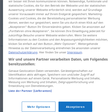
wir besser mit Ihnen kommunizieren können. Notwendige, funktionale und
statistische Cookies, die für den Betrieb der Webseite und der statistischen
leistungsfähig
adj
Auswertung unserer Webseite erforderlich sind, werden auf Grundlage
unserer Vorauswahl immer auf Ihrem Endgerät gespeichert. Marketing-
Übersicht aller Übersetzungen
Cookies und Cookies, die der Bereitstellung personalisierter Werbung
dienen, werden nur gespeichert, wenn Sie uns durch einen Klick auf den
(Für mehr Details die Übersetzung anklicken/antippen)
„Akzeptieren“-Button Ihr Einverständnis geben. Klicken Sie ansonsten auf
„Fortfahren ohne Akzeptieren“. Sie können Ihre Einwilligung jederzeit für
قادر, ذو كفاءة, قوي
zukünftige Besuche unserer Webseite widerrufen. Wenn Sie weitere
Informationen zu den Cookies und den Anpassungsmöglichkeiten möchten,
klicken Sie einfach auf den Button „Mehr Optionen“. Weitergehende
Hinweise zu der Datenverarbeitung entnehmen Sie ansonsten unserer
Datenschutzerklärung
. Hier finden Sie unser
Impressum
.
Wir und unsere Partner verarbeiten Daten, um Folgendes
[qaːdir]
leistungsfähig
قادر
bereitzustellen:
[ðu kaˈfaːʔa]
leistungsfähig
ذو
كفاءة
Genaue Geolocation-Daten verwenden. Geräteeigenschaften zur
Identifikation aktiv abfragen. Speichern von und/oder Zugriff auf
Informationen auf einem Gerät. Personalisierte Werbung und Inhalte,
[qaˈwiːj]
leistungsfähig
(stark;
a.
körperlich)
Messung von Werbung und Inhalten, Zielgruppenforschung und
قوي
Entwicklung von Dienstleistungen.
Liste der Partner (Lieferanten)
Synonyme für "leistungsfähig"
Mehr Optionen
Akzeptieren