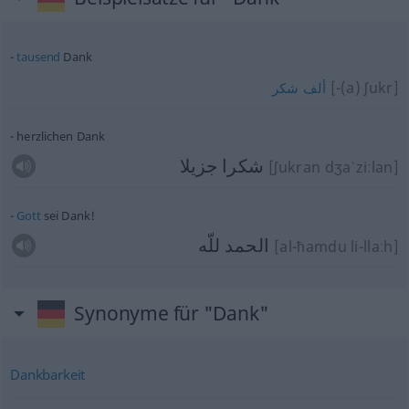
tausend
Dank
[-(a) ʃukr]
ألف
شكر
herzlichen Dank
شكرا جزيلا
[ʃukran dʒaˈziːlan]
Gott
sei Dank!
الحمد للّه
[al-ħamdu li-llaːh]
Synonyme für "Dank"
Dankbarkeit