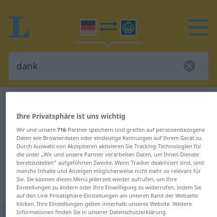
Deutsch-Arabisch Wörterbuch
dank
Ihre Privatsphäre ist uns wichtig
Deutsch-Arabisch Übersetzung für
Wir und unsere
716
-Partner speichern und greifen auf personenbezogene
"dank"
Daten wie Browserdaten oder eindeutige Kennungen auf Ihrem Gerät zu.
Durch Auswahl von Akzeptieren aktivieren Sie Tracking-Technologien für
die unter „Wir und unsere Partner verarbeiten Daten, um Ihnen Dienste
"dank" Arabisch Übersetzung
bereitzustellen“ aufgeführten Zwecke. Wenn Tracker deaktiviert sind, sind
manche Inhalte und Anzeigen möglicherweise nicht mehr so relevant für
Sie. Sie können dieses Menü jederzeit wieder aufrufen, um Ihre
Einstellungen zu ändern oder Ihre Einwilligung zu widerrufen, indem Sie
„dank“
: Präposition
auf den Link Privatsphäre-Einstellungen am unteren Rand der Webseite
klicken. Ihre Einstellungen gelten innerhalb unseres Website. Weitere
Informationen finden Sie in unserer Datenschutzerklärung.
dank
präp
<
dat
>