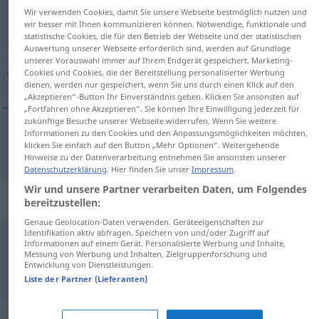
Wir verwenden Cookies, damit Sie unsere Webseite bestmöglich nutzen und
wir besser mit Ihnen kommunizieren können. Notwendige, funktionale und
Übersicht aller Übersetzungen
statistische Cookies, die für den Betrieb der Webseite und der statistischen
(Für mehr Details die Übersetzung anklicken/antippen)
Auswertung unserer Webseite erforderlich sind, werden auf Grundlage
unserer Vorauswahl immer auf Ihrem Endgerät gespeichert. Marketing-
Cookies und Cookies, die der Bereitstellung personalisierter Werbung
بفضل
dienen, werden nur gespeichert, wenn Sie uns durch einen Klick auf den
„Akzeptieren“-Button Ihr Einverständnis geben. Klicken Sie ansonsten auf
„Fortfahren ohne Akzeptieren“. Sie können Ihre Einwilligung jederzeit für
zukünftige Besuche unserer Webseite widerrufen. Wenn Sie weitere
Informationen zu den Cookies und den Anpassungsmöglichkeiten möchten,
klicken Sie einfach auf den Button „Mehr Optionen“. Weitergehende
بفضل
[bi-fɑđl]
dank
(infolge)
Hinweise zu der Datenverarbeitung entnehmen Sie ansonsten unserer
Datenschutzerklärung
. Hier finden Sie unser
Impressum
.
Wir und unsere Partner verarbeiten Daten, um Folgendes
Synonyme für "dank"
bereitzustellen:
Genaue Geolocation-Daten verwenden. Geräteeigenschaften zur
Identifikation aktiv abfragen. Speichern von und/oder Zugriff auf
,
,
Informationen auf einem Gerät. Personalisierte Werbung und Inhalte,
durch
infolge
aufgrund
Messung von Werbung und Inhalten, Zielgruppenforschung und
Entwicklung von Dienstleistungen.
Liste der Partner (Lieferanten)
© OpenThesaurus.de