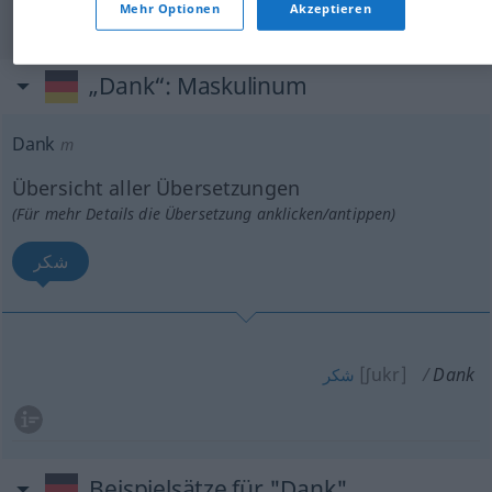
Mehr Optionen
Akzeptieren
"Dank" Arabisch Übersetzung
„Dank“
: Maskulinum
Dank
m
Übersicht aller Übersetzungen
(Für mehr Details die Übersetzung anklicken/antippen)
شكر
[ʃukr]
Dank
شكر
Beispielsätze für "Dank"