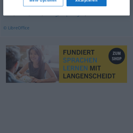
Mehr Optionen
Akzeptieren
fræk
,
skarn
,
skidt
,
uartig
,
uopdragen
,
uvorn
© LibreOffice