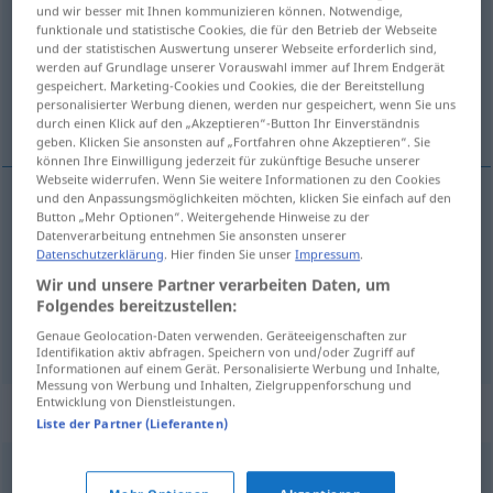
und wir besser mit Ihnen kommunizieren können. Notwendige,
funktionale und statistische Cookies, die für den Betrieb der Webseite
Übersicht aller Übersetzungen
und der statistischen Auswertung unserer Webseite erforderlich sind,
(Für mehr Details die Übersetzung anklicken/antippen)
werden auf Grundlage unserer Vorauswahl immer auf Ihrem Endgerät
gespeichert. Marketing-Cookies und Cookies, die der Bereitstellung
personalisierter Werbung dienen, werden nur gespeichert, wenn Sie uns
schäbig, zotig, gemein, schofel
durch einen Klick auf den „Akzeptieren“-Button Ihr Einverständnis
geben. Klicken Sie ansonsten auf „Fortfahren ohne Akzeptieren“. Sie
können Ihre Einwilligung jederzeit für zukünftige Besuche unserer
Webseite widerrufen. Wenn Sie weitere Informationen zu den Cookies
und den Anpassungsmöglichkeiten möchten, klicken Sie einfach auf den
Button „Mehr Optionen“. Weitergehende Hinweise zu der
gemein
, schofel(ig)
sjofel
Datenverarbeitung entnehmen Sie ansonsten unserer
Datenschutzerklärung
. Hier finden Sie unser
Impressum
.
schäbig
sjofel
Wir und unsere Partner verarbeiten Daten, um
Folgendes bereitzustellen:
zotig
Witz
sjofel
Genaue Geolocation-Daten verwenden. Geräteeigenschaften zur
Identifikation aktiv abfragen. Speichern von und/oder Zugriff auf
Informationen auf einem Gerät. Personalisierte Werbung und Inhalte,
Messung von Werbung und Inhalten, Zielgruppenforschung und
Entwicklung von Dienstleistungen.
Synonyme für "sjofel"
Liste der Partner (Lieferanten)
skamløs
,
slibrig