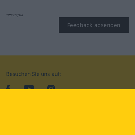
*Pflichtfeld
Feedback absenden
Besuchen Sie uns auf:
facebook
YouTube
Instagram
Langenscheidt