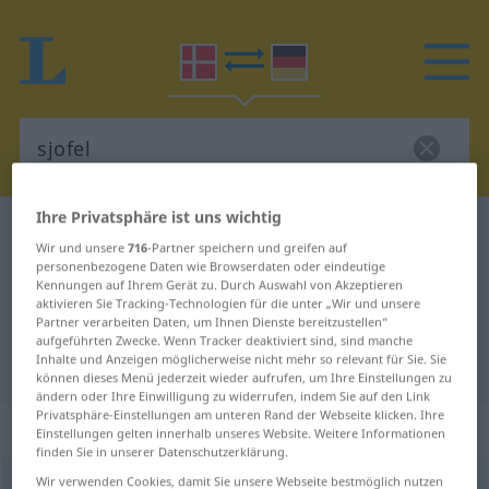
Ihre Privatsphäre ist uns wichtig
Dänisch-Deutsch Wörterbuch
sjofel
Wir und unsere
716
-Partner speichern und greifen auf
Dänisch-Deutsch Übersetzung für
personenbezogene Daten wie Browserdaten oder eindeutige
Kennungen auf Ihrem Gerät zu. Durch Auswahl von Akzeptieren
"sjofel"
aktivieren Sie Tracking-Technologien für die unter „Wir und unsere
Partner verarbeiten Daten, um Ihnen Dienste bereitzustellen“
aufgeführten Zwecke. Wenn Tracker deaktiviert sind, sind manche
Inhalte und Anzeigen möglicherweise nicht mehr so relevant für Sie. Sie
"sjofel" Deutsch Übersetzung
können dieses Menü jederzeit wieder aufrufen, um Ihre Einstellungen zu
ändern oder Ihre Einwilligung zu widerrufen, indem Sie auf den Link
Privatsphäre-Einstellungen am unteren Rand der Webseite klicken. Ihre
„sjofel“
Einstellungen gelten innerhalb unseres Website. Weitere Informationen
finden Sie in unserer Datenschutzerklärung.
Wir verwenden Cookies, damit Sie unsere Webseite bestmöglich nutzen
sjofel
[ˈsjoːʔfəl]