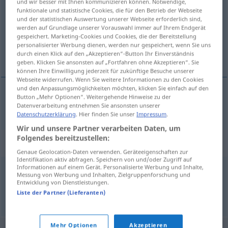
und wir besser mit Ihnen kommunizieren können. Notwendige,
funktionale und statistische Cookies, die für den Betrieb der Webseite
Übersicht aller Übersetzungen
und der statistischen Auswertung unserer Webseite erforderlich sind,
werden auf Grundlage unserer Vorauswahl immer auf Ihrem Endgerät
(Für mehr Details die Übersetzung anklicken/antippen)
gespeichert. Marketing-Cookies und Cookies, die der Bereitstellung
personalisierter Werbung dienen, werden nur gespeichert, wenn Sie uns
schmierig
durch einen Klick auf den „Akzeptieren“-Button Ihr Einverständnis
geben. Klicken Sie ansonsten auf „Fortfahren ohne Akzeptieren“. Sie
können Ihre Einwilligung jederzeit für zukünftige Besuche unserer
Webseite widerrufen. Wenn Sie weitere Informationen zu den Cookies
und den Anpassungsmöglichkeiten möchten, klicken Sie einfach auf den
Button „Mehr Optionen“. Weitergehende Hinweise zu der
schmierig
nasset
Datenverarbeitung entnehmen Sie ansonsten unserer
Datenschutzerklärung
. Hier finden Sie unser
Impressum
.
Wir und unsere Partner verarbeiten Daten, um
Folgendes bereitzustellen:
Synonyme für "nasset"
Genaue Geolocation-Daten verwenden. Geräteeigenschaften zur
Identifikation aktiv abfragen. Speichern von und/oder Zugriff auf
Informationen auf einem Gerät. Personalisierte Werbung und Inhalte,
Messung von Werbung und Inhalten, Zielgruppenforschung und
fedtet
,
nusset
,
smudsig
,
snavset
,
urenlig
Entwicklung von Dienstleistungen.
Liste der Partner (Lieferanten)
© LibreOffice
Mehr Optionen
Akzeptieren