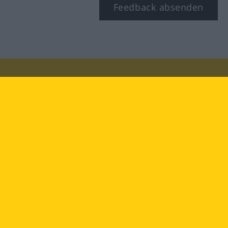
Feedback absenden
Besuchen Sie uns auf:
facebook
YouTube
Instagram
Langenscheidt
NUTZUNGSBEDINGUNGEN
DATENSCHUTZBESTIMMUNGEN