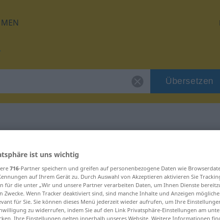
HMEN
Übersetzen
für "kue"
atsphäre ist uns wichtig
sere
716
-Partner speichern und greifen auf personenbezogene Daten wie Browserdat
Kennungen auf Ihrem Gerät zu. Durch Auswahl von Akzeptieren aktivieren Sie Trackin
n für die unter „Wir und unsere Partner verarbeiten Daten, um Ihnen Dienste bereitz
n Zwecke. Wenn Tracker deaktiviert sind, sind manche Inhalte und Anzeigen mögliche
evant für Sie. Sie können dieses Menü jederzeit wieder aufrufen, um Ihre Einstellung
inwilligung zu widerrufen, indem Sie auf den Link Privatsphäre-Einstellungen am unt
cken. Ihre Einstellungen gelten innerhalb unseres Website. Weitere Informationen fin