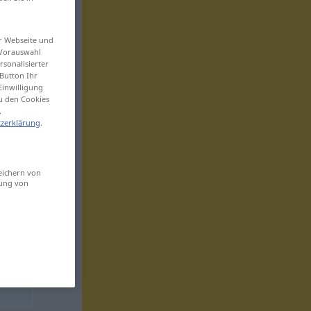
er Webseite und
 Vorauswahl
sonalisierter
Button Ihr
Einwilligung
zu den Cookies
.
zerklärung
.
eichern von
sung von