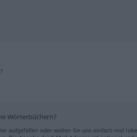
h?
ine Wörterbüchern?
hler aufgefallen oder wollen Sie uns einfach mal lob