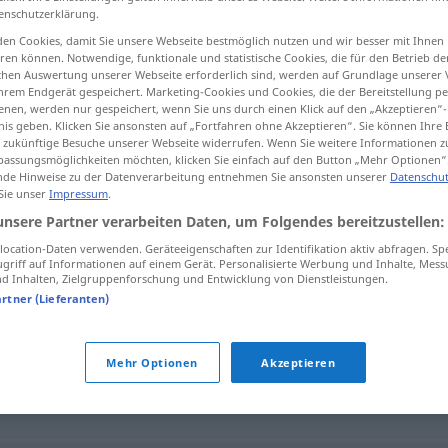
enschutzerklärung.
en Cookies, damit Sie unsere Webseite bestmöglich nutzen und wir besser mit Ihnen
en können. Notwendige, funktionale und statistische Cookies, die für den Betrieb d
ischen Auswertung unserer Webseite erforderlich sind, werden auf Grundlage unserer
tippen)
hrem Endgerät gespeichert. Marketing-Cookies und Cookies, die der Bereitstellung per
nen, werden nur gespeichert, wenn Sie uns durch einen Klick auf den „Akzeptieren“-
nis geben. Klicken Sie ansonsten auf „Fortfahren ohne Akzeptieren“. Sie können Ihre 
ür zukünftige Besuche unserer Webseite widerrufen. Wenn Sie weitere Informationen 
assungsmöglichkeiten möchten, klicken Sie einfach auf den Button „Mehr Optionen“
de Hinweise zu der Datenverarbeitung entnehmen Sie ansonsten unserer
Datenschut
 Sie unser
Impressum
.
kue
unsere Partner verarbeiten Daten, um Folgendes bereitzustellen:
ocation-Daten verwenden. Geräteeigenschaften zur Identifikation aktiv abfragen. Sp
griff auf Informationen auf einem Gerät. Personalisierte Werbung und Inhalte, Mes
 Inhalten, Zielgruppenforschung und Entwicklung von Dienstleistungen.
artner (Lieferanten)
Mehr Optionen
Akzeptieren