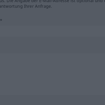
us. Die Angabe der E-Mail-Adresse ist optional und 
ntwortung Ihrer Anfrage.
?*