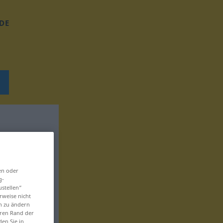
DE
en oder
g-
ustellen“
rweise nicht
en zu ändern
eren Rand der
den Sie in