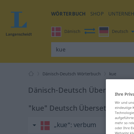
WÖRTERBUCH
SHOP
UNTERNE
Dänisch
Deutsch
Dänisch-Deutsch Wörterbuch
kue
Dänisch-Deutsch Übersetzung 
Ihre Priv
Wir und un
"kue" Deutsch Übersetzung
eindeutige 
Technologie
aufgeführte
mehr so rel
„kue“
: verbum
oder Ihre E
Webseite kli