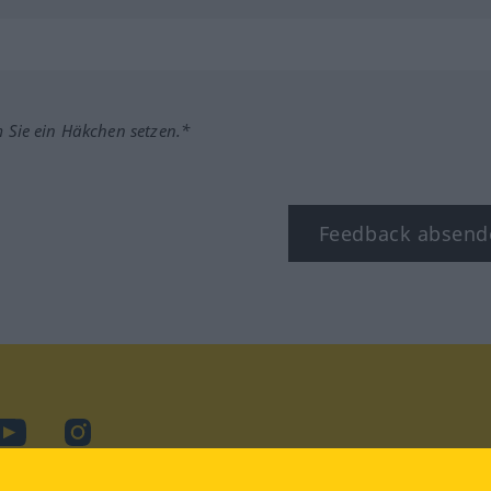
m Sie ein Häkchen setzen.*
Feedback absend
ook
YouTube
Instagram