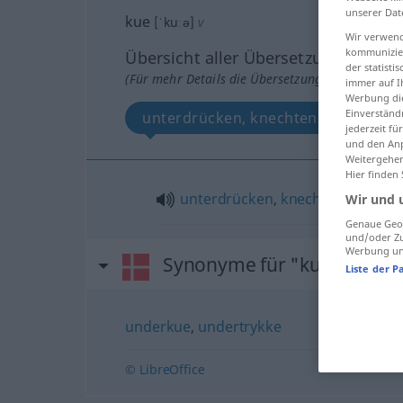
unserer Dat
kue
[ˈkuːə]
v
Wir verwend
kommunizier
Übersicht aller Übersetzungen
der statist
(Für mehr Details die Übersetzung anklicken/an
immer auf I
Werbung die
Einverständ
unterdrücken, knechten
jederzeit f
und den Anp
Weitergehen
Hier finden
unterdrücken
,
knechten
Wir und 
Genaue Geol
und/oder Zu
Werbung und
Synonyme für "kue"
Liste der P
underkue
,
undertrykke
© LibreOffice